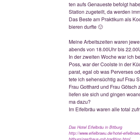
ten aufs Genau­es­te befolgt habe
Sta­ti­on zuge­teilt, da wer­den 
Das Bes­te am Prak­ti­kum als K
bie­ren durfte 🙂
Mei­ne Arbeits­zei­ten waren jew
abends von 18.00Uhr bis 22.00
In der zwei­ten Woche war ich be
Poss, war der Cools­te in der Kü
parat, egal ob was Per­ver­ses o
te­te ich sehen­süch­tig auf Frau S
Frau Gott­hard und Frau Götsch z
lie­fen sie sich und gin­gen woan
ma dazu?
Im Eifel­bräu waren alle total zufr
Das Hotel Eifel­bräu in Bit­burg
http://www.eifelbraeu.de/hotel-eifelbraeu
bitburg/gasthaus-mit-tradition.html