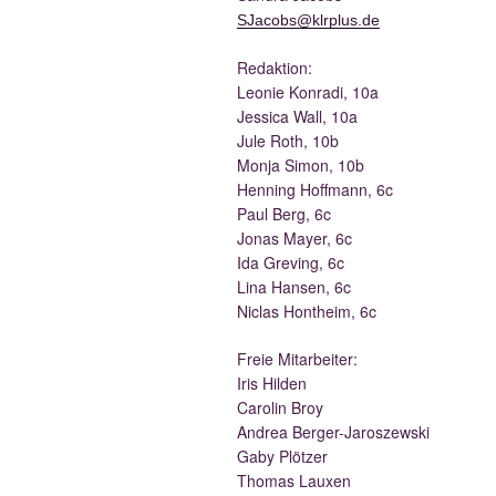
SJacobs@klrplus.de
Redak­ti­on:
Leo­nie Kon­ra­di, 10a
Jes­si­ca Wall, 10a
Jule Roth, 10b
Mon­ja Simon, 10b
Hen­ning Hoff­mann, 6c
Paul Berg, 6c
Jonas May­er, 6c
Ida Gre­ving, 6c
Lina Han­sen, 6c
Nic­las Hont­heim, 6c
Freie Mit­ar­bei­ter:
Iris Hilden
Caro­lin Broy
Andrea Berger-Jaroszewski
Gaby Plötzer
Tho­mas Lauxen