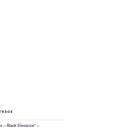
ITRÄGE
 – Black Elegance“ –