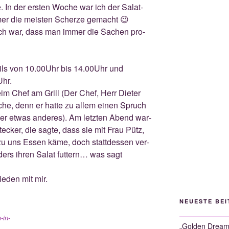
. In der ers­ten Woche war ich der Salat-
immer die meis­ten Scher­ze gemacht 😉
och war, dass man immer die Sachen pro­
eils von 10.00Uhr bis 14.00Uhr und
Uhr.
im Chef am Grill (Der Chef, Herr Die­ter
che, denn er hat­te zu allem einen Spruch
der etwas ande­res). Am letz­ten Abend war­
te­cker, die sag­te, dass sie mit Frau Pütz,
u uns Essen käme, doch statt­des­sen ver­
­ders ihren Salat fut­tern… was sagt
ie­den mit mir.
NEUESTE BE
-in-
„Golden Dreams