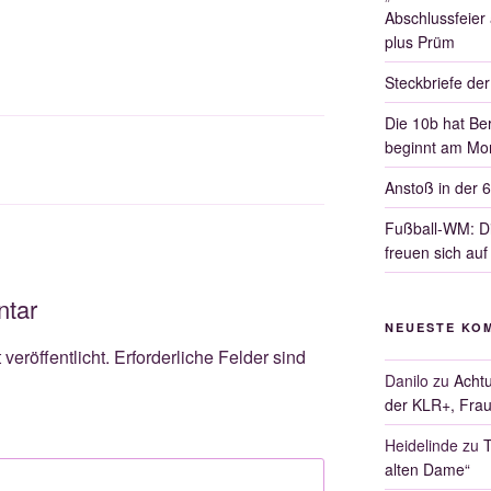
Abschlussfeier
plus Prüm
Steckbriefe de
Die 10b hat Ber
beginnt am Mon
Anstoß in der 
Fußball-WM: Di
freuen sich auf
ntar
NEUESTE KO
veröffentlicht.
Erforderliche Felder sind
Danilo
zu
Achtu
der KLR+, Frau
Heidelinde
zu
T
alten Dame“