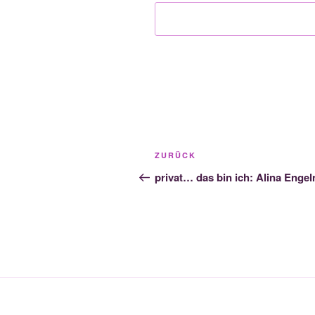
Beitragsnavigation
Vorheriger
ZURÜCK
Beitrag
privat… das bin ich: Alina Engel