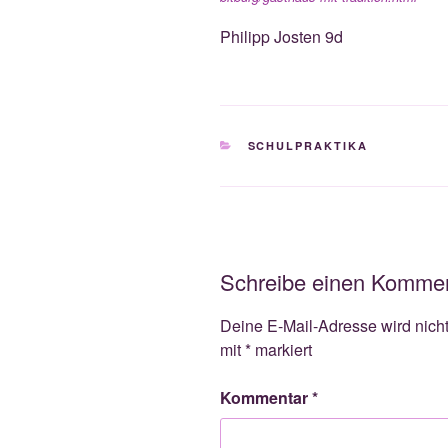
Phil­ipp Jos­ten 9d
KATEGORIEN
SCHULPRAKTIKA
Schreibe einen Komme
Deine E-Mail-Adresse wird nicht 
mit
*
markiert
Kommentar
*