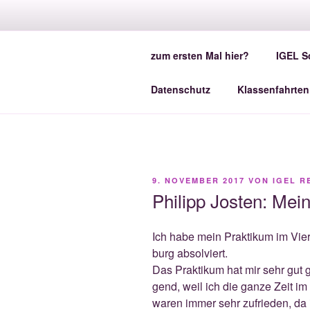
Zum
Inhalt
IGEL - DI
springen
zum ersten Mal hier?
IGEL S
Eure Online-Schülerzeitung der
Datenschutz
Klassenfahrten
VERÖFFENTLICHT
9. NOVEMBER 2017
VON
IGEL R
AM
Philipp Josten: Mei
Ich habe mein Prak­ti­kum im Vier-
burg absolviert.
Das Prak­ti­kum hat mir sehr gut g
gend, weil ich die gan­ze Zeit im 
waren immer sehr zufrie­den, da i