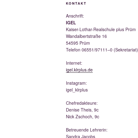
KONTAKT
Anschrift:
IGEL
Kai­ser-Lothar-Real­schu­le plus Prüm
Wan­dal­bert­stra­ße 16
54595 Prüm
Tele­fon 06551/97111–0 (Sekre­ta­ri­at)
Inter­net:
igel.klrplus.de
Insta­gram:
igel_klrplus
Chef­re­dak­teu­re:
Deni­se Theis, 9c
Nick Zscho­ch, 9c
Betreu­en­de Lehrerin:
San­dra Jacobs