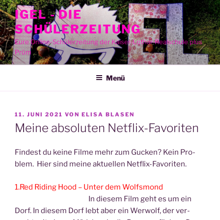
Zum
IGEL - DIE
Inhalt
SCHÜLERZEITUNG
springen
Eure Online-Schülerzeitung der Kaiser-Lothar-Realschule plus
Prüm
Menü
VERÖFFENTLICHT
11. JUNI 2021
VON
ELISA BLASEN
AM
Meine absoluten Netflix-Favoriten
Fin­dest du kei­ne Fil­me mehr zum Gucken? Kein Pro­
blem. Hier sind mei­ne aktu­el­len Netflix-Favoriten.
1.Red Riding Hood – Unter dem Wolfs­mond
In die­sem Film geht es um ein
Dorf. In die­sem Dorf lebt aber ein Wer­wolf, der ver­