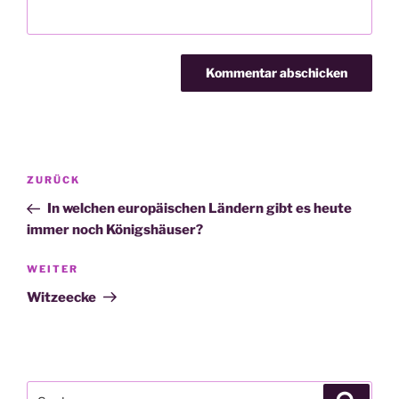
Beitragsnavigation
Vorheriger
ZURÜCK
Beitrag
In welchen europäischen Ländern gibt es heute
immer noch Königshäuser?
Nächster
WEITER
Beitrag
Witzeecke
Suche
Suche