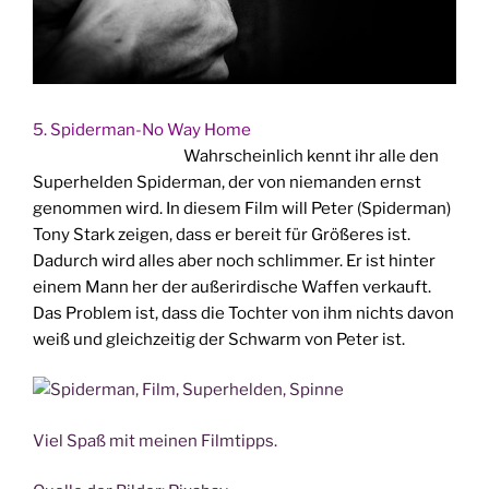
5. Spi­der­man-No Way Home
Wahr­schein­lich kennt ihr alle den
Super­hel­den Spi­der­man, der von nie­man­den ernst
genom­men wird. In die­sem Film will Peter (Spi­der­man)
Tony Stark zei­gen, dass er bereit für Grö­ße­res ist.
Dadurch wird alles aber noch schlim­mer. Er ist hin­ter
einem Mann her der außer­ir­di­sche Waf­fen ver­kauft.
Das Pro­blem ist, dass die Toch­ter von ihm nichts davon
weiß und gleich­zei­tig der Schwarm von Peter ist.
Viel Spaß mit mei­nen Filmtipps.