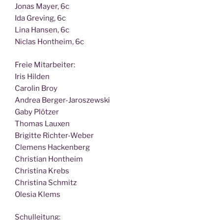
Jonas May­er, 6c
Ida Gre­ving, 6c
Lina Han­sen, 6c
Nic­las Hont­heim, 6c
Freie Mit­ar­bei­ter:
Iris Hilden
Caro­lin Broy
Andrea Berger-Jaroszewski
Gaby Plötzer
Tho­mas Lauxen
Bri­git­te Richter-Weber
Cle­mens Hackenberg
Chris­ti­an Hontheim
Chris­ti­na Krebs
Chris­ti­na Schmitz
Ole­sia Klems
Schul­lei­tung: