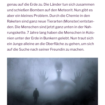
genau auf die Erde zu. Die Län­der tun sich zusam­men
und schie­ßen Bom­ben auf den Meteo­rit. Nun gibt es
aber ein klei­nes Pro­blem. Durch die Che­mie in den
Rake­ten sind ganz neue Tier­ar­ten (Mons­ter) ent­stan­
den. Die Men­schen sind jetzt ganz unten in der Nah­
rungs­ket­te. 7 Jah­re lang haben die Men­schen in Kolo­
nien unter der Erde in Bun­kern gelebt. Nun traut sich
ein Jun­ge allei­ne an die Ober­flä­che zu gehen, um sich
auf die Suche nach sei­ner Freun­din zu machen.