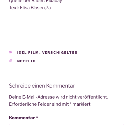
Quel­le der Bil­der: Pixabay
Text: Eli­sa Blasen,7a
KATEGORIEN
IGEL FILM
,
VERSCHIGELTES
SCHLAGWÖRTER
NETFLIX
Schreibe einen Kommentar
Deine E-Mail-Adresse wird nicht veröffentlicht.
Erforderliche Felder sind mit
*
markiert
Kommentar
*