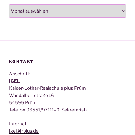
Archiv
KONTAKT
Anschrift:
IGEL
Kai­ser-Lothar-Real­schu­le plus Prüm
Wan­dal­bert­stra­ße 16
54595 Prüm
Tele­fon 06551/97111–0 (Sekre­ta­ri­at)
Inter­net:
igel.klrplus.de