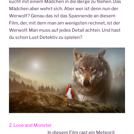
sucht mit einem Mäd­chen in die Ber­ge zu flie­hen. Das
Mäd­chen aber wehrt sich. Aber wer ist denn nun der
Wer­wolf? Genau das ist das Span­nen­de an die­sem
Film, der, mit dem man am wenigs­ten rech­net, ist der
Wer­wolf. Man muss auf jedes Detail ach­ten. Und hast
du schon Lust Detek­tiv zu spielen?
2. Love and Mons­ter
In die­sem Film rast ein Meteo­rit