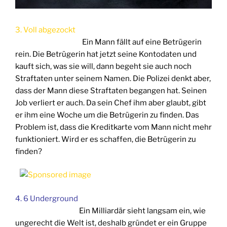
3. Voll abge­zockt
Ein Mann fällt auf eine Betrü­ge­rin
rein. Die Betrü­ge­rin hat jetzt sei­ne Kon­to­da­ten und
kauft sich, was sie will, dann begeht sie auch noch
Straf­ta­ten unter sei­nem Namen. Die Poli­zei denkt aber,
dass der Mann die­se Straf­ta­ten began­gen hat. Sei­nen
Job ver­liert er auch. Da sein Chef ihm aber glaubt, gibt
er ihm eine Woche um die Betrü­ge­rin zu fin­den. Das
Pro­blem ist, dass die Kre­dit­kar­te vom Mann nicht mehr
funk­tio­niert. Wird er es schaf­fen, die Betrü­ge­rin zu
finden?
4. 6 Under­ground
Ein Mil­li­ar­där sieht lang­sam ein, wie
unge­recht die Welt ist, des­halb grün­det er ein Grup­pe