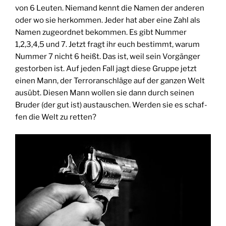
von 6 Leu­ten. Nie­mand kennt die Namen der ande­ren
oder wo sie her­kom­men. Jeder hat aber eine Zahl als
Namen zuge­ord­net bekom­men. Es gibt Num­mer
1,2,3,4,5 und 7. Jetzt fragt ihr euch bestimmt, war­um
Num­mer 7 nicht 6 heißt. Das ist, weil sein Vor­gän­ger
gestor­ben ist. Auf jeden Fall jagt die­se Grup­pe jetzt
einen Mann, der Ter­ror­an­schlä­ge auf der gan­zen Welt
aus­übt. Die­sen Mann wol­len sie dann durch sei­nen
Bru­der (der gut ist) aus­tau­schen. Wer­den sie es schaf­
fen die Welt zu retten?