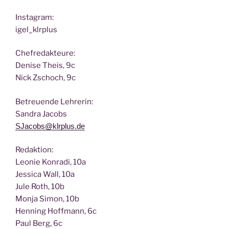
Insta­gram:
igel_klrplus
Chef­re­dak­teu­re:
Deni­se Theis, 9c
Nick Zscho­ch, 9c
Betreu­en­de Lehrerin:
San­dra Jacobs
SJacobs@klrplus.de
Redak­ti­on:
Leo­nie Kon­ra­di, 10a
Jes­si­ca Wall, 10a
Jule Roth, 10b
Mon­ja Simon, 10b
Hen­ning Hoff­mann, 6c
Paul Berg, 6c