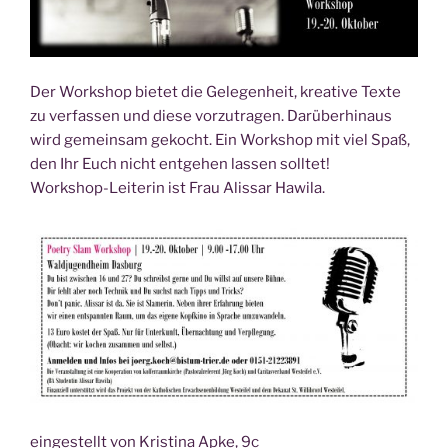
Der Work­shop bie­tet die Gele­gen­heit, krea­ti­ve Tex­te
zu ver­fas­sen und die­se vor­zu­tra­gen. Dar­über­hin­aus
wird gemein­sam gekocht. Ein Work­shop mit viel Spaß,
den Ihr Euch nicht ent­ge­hen las­sen soll­tet!
Work­shop-Lei­te­rin ist Frau Ali­s­sar Hawila.
ein­ge­stellt von Kris­ti­na Apke, 9c