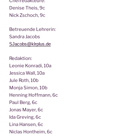
Chef­re­dak­teu­re:
Deni­se Theis, 9c
Nick Zscho­ch, 9c
Betreu­en­de Lehrerin:
San­dra Jacobs
SJacobs@klrplus.de
Redak­ti­on:
Leo­nie Kon­ra­di, 10a
Jes­si­ca Wall, 10a
Jule Roth, 10b
Mon­ja Simon, 10b
Hen­ning Hoff­mann, 6c
Paul Berg, 6c
Jonas May­er, 6c
Ida Gre­ving, 6c
Lina Han­sen, 6c
Nic­las Hont­heim, 6c