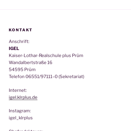
KONTAKT
Anschrift:
IGEL
Kai­ser-Lothar-Real­schu­le plus Prüm
Wan­dal­bert­stra­ße 16
54595 Prüm
Tele­fon 06551/97111–0 (Sekre­ta­ri­at)
Inter­net:
igel.klrplus.de
Insta­gram:
igel_klrplus