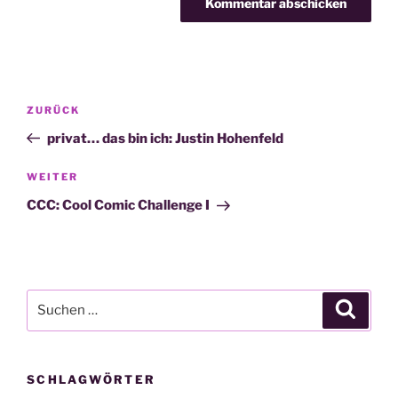
Beitragsnavigation
Vorheriger
ZURÜCK
Beitrag
privat… das bin ich: Justin Hohenfeld
Nächster
WEITER
Beitrag
CCC: Cool Comic Challenge I
Suche
Suche
nach:
SCHLAGWÖRTER