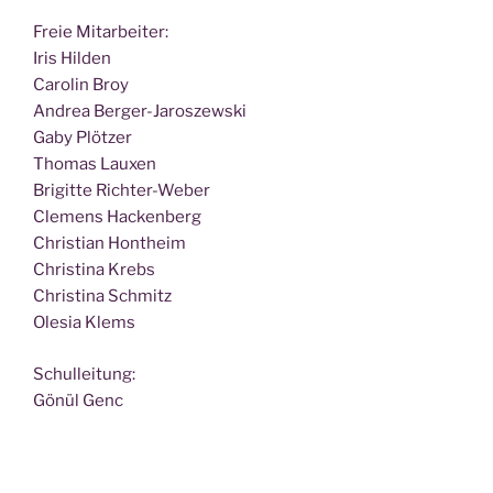
Freie Mit­ar­bei­ter:
Iris Hilden
Caro­lin Broy
Andrea Berger-Jaroszewski
Gaby Plötzer
Tho­mas Lauxen
Bri­git­te Richter-Weber
Cle­mens Hackenberg
Chris­ti­an Hontheim
Chris­ti­na Krebs
Chris­ti­na Schmitz
Ole­sia Klems
Schul­lei­tung:
Gönül Genc