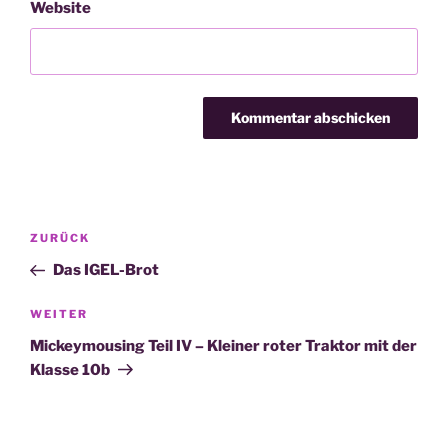
Website
Beitragsnavigation
Vorheriger
ZURÜCK
Beitrag
Das IGEL-Brot
Nächster
WEITER
Beitrag
Mickeymousing Teil IV – Kleiner roter Traktor mit der
Klasse 10b