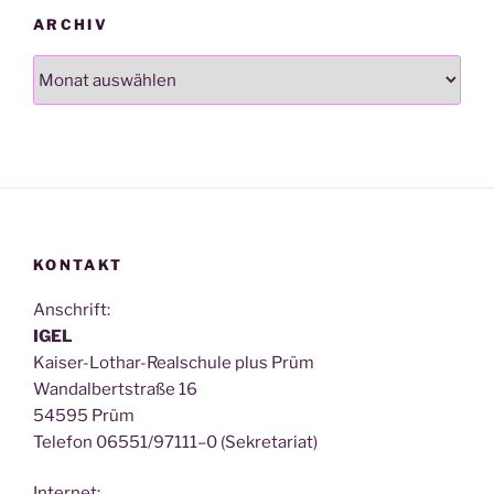
ARCHIV
Archiv
KONTAKT
Anschrift:
IGEL
Kai­ser-Lothar-Real­schu­le plus Prüm
Wan­dal­bert­stra­ße 16
54595 Prüm
Tele­fon 06551/97111–0 (Sekre­ta­ri­at)
Inter­net: