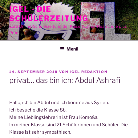
Zum
IGEL - DIE
Inhalt
SCHÜLERZEITUNG
springen
Eure Online-Schülerzeitung der Kaiser-Lothar-Realschule plus
Prüm
Menü
VERÖFFENTLICHT
14. SEPTEMBER 2019
VON
IGEL REDAKTION
AM
privat… das bin ich: Abdul Ashrafi
Hal­lo, ich bin Abdul und ich kom­me aus Syri­en.
Ich besu­che die Klas­se 8b.
Mei­ne Lieb­lings­leh­re­rin ist Frau Komoßa.
In mei­ner Klas­se sind 21 Schü­le­rin­nen und Schü­ler. Die
Klas­se ist sehr sym­pa­thisch.