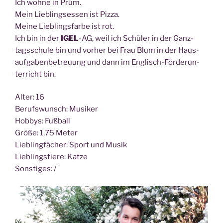
Ich woh­ne in Prüm.
Mein Lieb­lings­es­sen ist Piz­za.
Mei­ne Lieb­lings­far­be ist rot.
Ich bin in der
IGEL
-AG, weil ich Schü­ler in der Ganz­
tags­schu­le bin und vor­her bei Frau Blum in der Haus­
auf­ga­ben­be­treu­ung und dann im Eng­lisch-För­der­un­
ter­richt bin.
Alter: 16
Berufs­wunsch: Musi­ker
Hob­bys: Fuß­ball
Grö­ße: 1,75 Meter
Lieb­ling­fä­cher: Sport und Musik
Lieb­lings­tie­re: Kat­ze
Sons­ti­ges: /