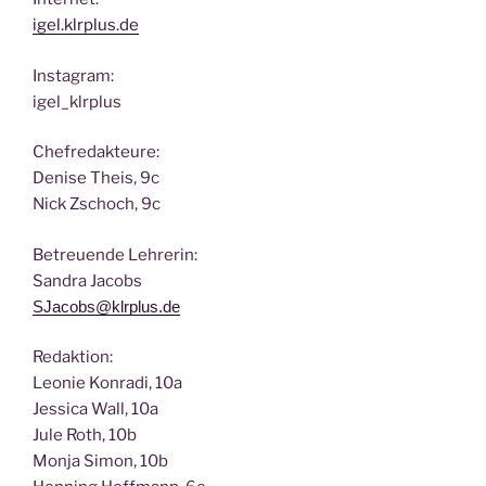
igel.klrplus.de
Insta­gram:
igel_klrplus
Chef­re­dak­teu­re:
Deni­se Theis, 9c
Nick Zscho­ch, 9c
Betreu­en­de Lehrerin:
San­dra Jacobs
SJacobs@klrplus.de
Redak­ti­on:
Leo­nie Kon­ra­di, 10a
Jes­si­ca Wall, 10a
Jule Roth, 10b
Mon­ja Simon, 10b