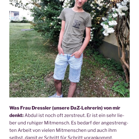
Was Frau Dress­ler (unse­re DaZ-Leh­re­rin) von mir
denkt:
Abdul ist noch oft zer­streut. Er ist ein sehr lie­
ber und ruhi­ger Mit­mensch. Es bedarf der ange­streng­
ten Arbeit von vie­len Mit­men­schen und auch ihm
selbst, damit er Schritt für Schritt vor­an­kommt.