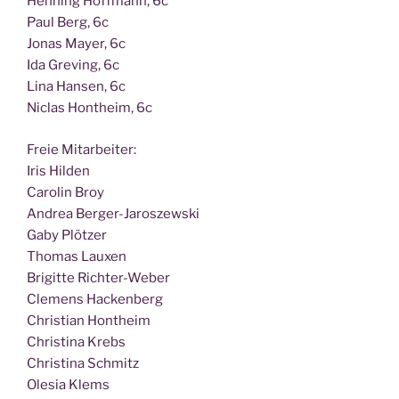
Hen­ning Hoff­mann, 6c
Paul Berg, 6c
Jonas May­er, 6c
Ida Gre­ving, 6c
Lina Han­sen, 6c
Nic­las Hont­heim, 6c
Freie Mit­ar­bei­ter:
Iris Hilden
Caro­lin Broy
Andrea Berger-Jaroszewski
Gaby Plötzer
Tho­mas Lauxen
Bri­git­te Richter-Weber
Cle­mens Hackenberg
Chris­ti­an Hontheim
Chris­ti­na Krebs
Chris­ti­na Schmitz
Ole­sia Klems