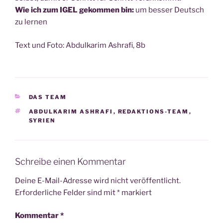
Wie ich zum IGEL gekom­men bin:
um bes­ser Deutsch
zu lernen
Text und Foto: Abdul­ka­rim Ashra­fi, 8b
KATEGORIEN
DAS TEAM
SCHLAGWÖRTER
ABDULKARIM ASHRAFI
,
REDAKTIONS-TEAM
,
SYRIEN
Schreibe einen Kommentar
Deine E-Mail-Adresse wird nicht veröffentlicht.
Erforderliche Felder sind mit
*
markiert
Kommentar
*