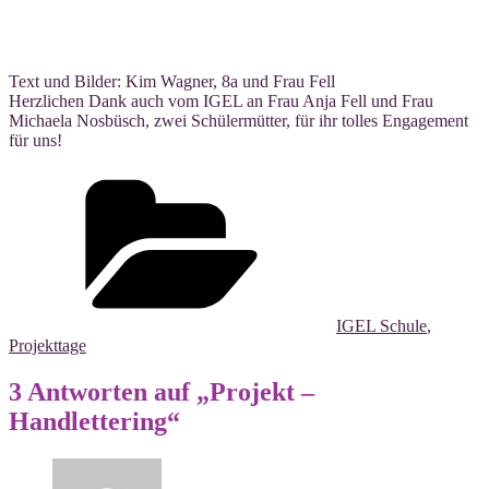
Text und Bil­der: Kim Wag­ner, 8a und Frau Fell
Herz­li­chen Dank auch vom IGEL an Frau Anja Fell und Frau
Michae­la Nos­büsch, zwei Schü­ler­müt­ter, für ihr tol­les Enga­ge­ment
für uns!
Kategorien
IGEL Schule
,
Projekttage
3 Antworten auf „Projekt –
Handlettering“