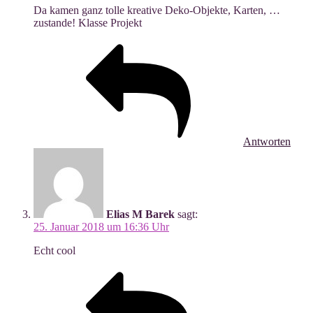
Da kamen ganz tol­le krea­ti­ve Deko-Objek­te, Kar­ten, …
zustan­de! Klas­se Projekt
Antworten
Elias M Barek
sagt:
25. Januar 2018 um 16:36 Uhr
Echt cool