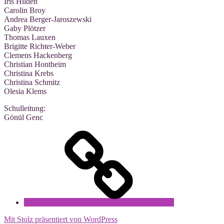
Iris Hilden
Caro­lin Broy
Andrea Berger-Jaroszewski
Gaby Plötzer
Tho­mas Lauxen
Bri­git­te Richter-Weber
Cle­mens Hackenberg
Chris­ti­an Hontheim
Chris­ti­na Krebs
Chris­ti­na Schmitz
Ole­sia Klems
Schul­lei­tung:
Gönül Genc
Datenschutz
Mit Stolz präsentiert von WordPress