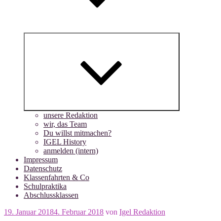
Untermenü
anzeigen
unsere Redaktion
wir, das Team
Du willst mitmachen?
IGEL History
anmelden (intern)
Impressum
Datenschutz
Klassenfahrten & Co
Schulpraktika
Abschlussklassen
Veröffentlicht
19. Januar 2018
4. Februar 2018
von
Igel Redaktion
am