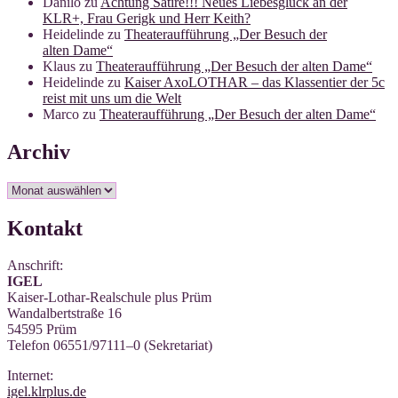
Danilo
zu
Achtung Satire!!! Neues Liebesglück an der
KLR+, Frau Gerigk und Herr Keith?
Heidelinde
zu
Theateraufführung „Der Besuch der
alten Dame“
Klaus
zu
Theateraufführung „Der Besuch der alten Dame“
Heidelinde
zu
Kaiser AxoLOTHAR – das Klassentier der 5c
reist mit uns um die Welt
Marco
zu
Theateraufführung „Der Besuch der alten Dame“
Archiv
Archiv
Kontakt
Anschrift:
IGEL
Kai­ser-Lothar-Real­schu­le plus Prüm
Wan­dal­bert­stra­ße 16
54595 Prüm
Tele­fon 06551/97111–0 (Sekre­ta­ri­at)
Inter­net:
igel.klrplus.de