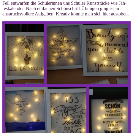
Fell ent­war­fen die Schü­le­rin­nen uns Schü­ler Kunst­stü­cke wie Jah­
res­ka­len­der. Nach ein­fa­chen Schön­schrift-Übun­gen ging es an
anspruchs­vol­le­re Auf­ga­ben. Krea­tiv konn­te man sich hier austoben.