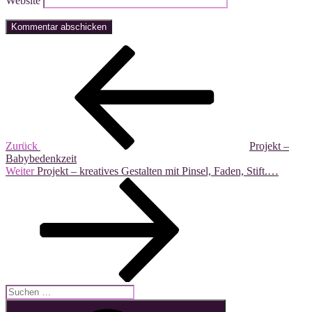
Website
Beitragsnavigation
Vorheriger
Beitrag
Zurück
Projekt –
Babybedenkzeit
Nächster
Weiter
Projekt – kreatives Gestalten mit Pinsel, Faden, Stift.…
Beitrag
Suche
nach:
Suchen