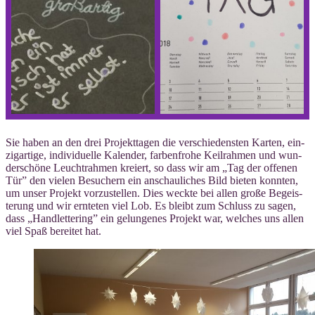
Sie haben an den drei Pro­jekt­ta­gen die ver­schie­dens­ten Kar­ten, ein­
zig­ar­ti­ge, indi­vi­du­el­le Kalen­der, far­ben­fro­he Keil­rah­men und wun­
der­schö­ne Leucht­rah­men kre­iert, so dass wir am „Tag der offe­nen
Tür” den vie­len Besu­chern ein anschau­li­ches Bild bie­ten konn­ten,
um unser Pro­jekt vor­zu­stel­len. Dies weck­te bei allen gro­ße Begeis­
te­rung und wir ern­te­ten viel Lob. Es bleibt zum Schluss zu sagen,
dass „Hand­let­te­ring” ein gelun­ge­nes Pro­jekt war, wel­ches uns allen
viel Spaß berei­tet hat.