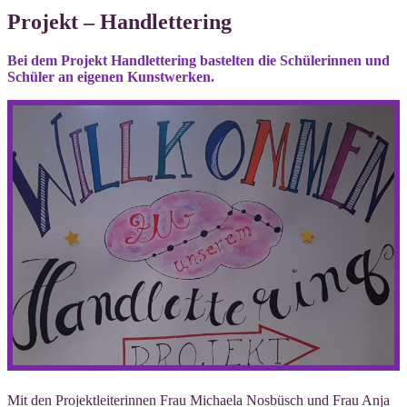
Projekt – Handlettering
Bei dem Pro­jekt Hand­let­te­ring bas­tel­ten die Schü­le­rin­nen und
Schü­ler an eige­nen Kunstwerken.
Mit den Pro­jekt­lei­te­rin­nen Frau Michae­la Nos­büsch und Frau Anja