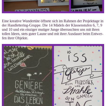
Eine krea­ti­ve Wun­der­tü­te öff­ne­te sich im Rah­men der Pro­jekt­ta­ge in
der Hand­let­te­ring-Grup­pe. Die 14 Mädels der Klas­sen­stu­fen 6, 7, 9
und 10 und ein ein­zi­ger muti­ger Jun­ge über­rasch­ten uns mit ihren
tol­len Ideen, stets guter Lau­ne und mit ihrer Aus­dau­er beim Ent­wer­
fen ihrer Objekte.