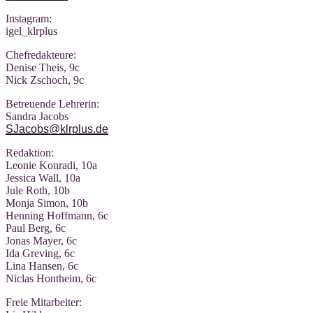
Insta­gram:
igel_klrplus
Chef­re­dak­teu­re:
Deni­se Theis, 9c
Nick Zscho­ch, 9c
Betreu­en­de Lehrerin:
San­dra Jacobs
SJacobs@klrplus.de
Redak­ti­on:
Leo­nie Kon­ra­di, 10a
Jes­si­ca Wall, 10a
Jule Roth, 10b
Mon­ja Simon, 10b
Hen­ning Hoff­mann, 6c
Paul Berg, 6c
Jonas May­er, 6c
Ida Gre­ving, 6c
Lina Han­sen, 6c
Nic­las Hont­heim, 6c
Freie Mit­ar­bei­ter: