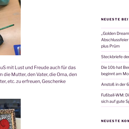
NEUESTE BE
„Golden Dreams
Abschlussfeier
plus Prüm
Steckbriefe de
SuS mit Lust und Freu­de auch für das
Die 10b hat Ber
beginnt am Mon
m die Mut­ter, den Vater, die Oma, den
er, etc. zu erfreu­en, Geschen­ke
Anstoß in der 
Fußball-WM: Die
sich auf gute Sp
NEUESTE KO