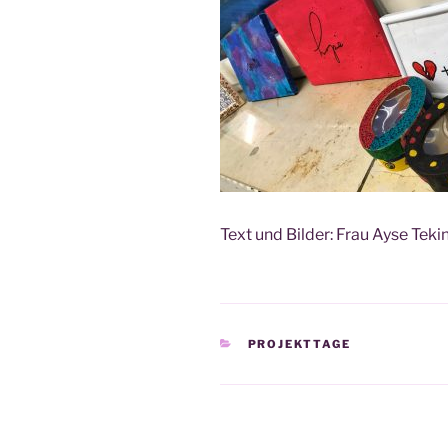
Text und Bil­der: Frau Ayse Teki
KATEGORIEN
PROJEKTTAGE