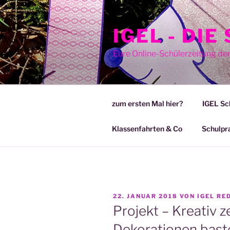
Zum
Inhalt
IGEL - DI
springen
Eure Online-Schülerzeitung de
zum ersten Mal hier?
IGEL Sc
Klassenfahrten & Co
Schulpr
VERÖFFENTLICHT
22. JANUAR 2018
VON
IGEL RE
AM
Projekt – Kreativ 
Dekorationen bast