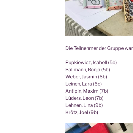
Die Teil­neh­mer der Grup­pe war
Pup­kie­wicz, Isa­bell (5b)
Ball­mann, Ron­ja (5b)
Weber, Jas­min (6b)
Lei­nen, Lara (6c)
Anti­pin, Maxim (7b)
Lüders, Leon (7b)
Leh­nen, Lina (9b)
Krötz, Joel (9b)