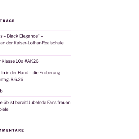
ITRÄGE
 – Black Elegance“ –
 an der Kaiser-Lothar-Realschule
r Klasse 10a #AK26
lin in der Hand – die Eroberung
tag, 8.6.26
6b
 6b ist bereit! Jubelnde Fans freuen
iele!
MMENTARE