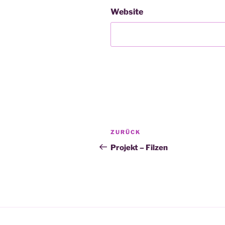
Website
Beitragsnavigation
Vorheriger
ZURÜCK
Beitrag
Projekt – Filzen