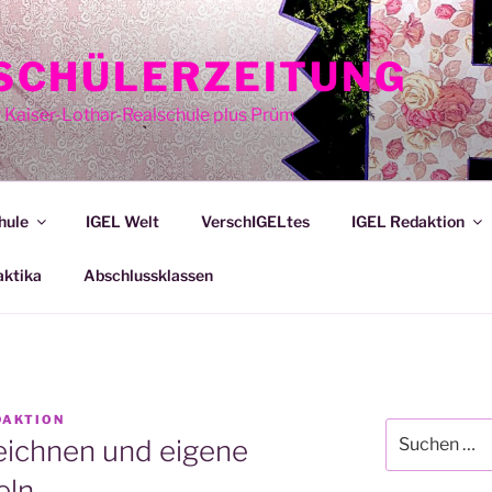
E SCHÜLERZEITUNG
r Kaiser-Lothar-Realschule plus Prüm
hule
IGEL Welt
VerschIGELtes
IGEL Redaktion
aktika
Abschlussklassen
DAKTION
Suche
zeichnen und eigene
nach:
eln