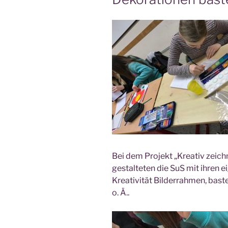
Bei dem Pro­jekt „Krea­tiv zeich­
gestal­te­ten die SuS mit ihren
Krea­ti­vi­tät Bil­der­rah­men, bas­te
o. Ä..