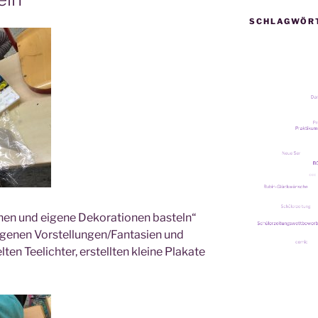
SCHLAGWÖR
nen und eige­ne Deko­ra­tio­nen bas­teln“
 eige­nen Vorstellungen/Fantasien und
l­ten Tee­lich­ter, erstell­ten klei­ne Pla­ka­te