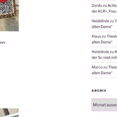
Danilo
zu
Achtu
der KLR+, Frau 
Heidelinde
zu
T
alten Dame“
Klaus
zu
Theat
alten Dame“
en:
Heidelinde
zu
K
der 5c reist mi
Marco
zu
Thea
alten Dame“
ARCHIV
Archiv