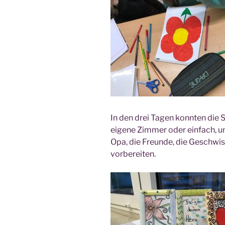
In den drei Tagen konn­ten die 
eige­ne Zim­mer oder ein­fach, u
Opa, die Freun­de, die Geschwis­t
vorbereiten.