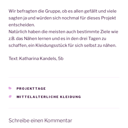
Wir befrag­ten die Grup­pe, ob es allen gefällt und vie­le
sag­ten ja und wür­den sich noch­mal für die­ses Pro­jekt
ent­schei­den.
Natür­lich haben die meis­ten auch bestimm­te Zie­le wie
z.B. das Nähen ler­nen und es in den drei Tagen zu
schaf­fen, ein Klei­dungs­stück für sich selbst zu nähen.
Text: Katha­ri­na Kan­dels, 5b
KATEGORIEN
PROJEKTTAGE
SCHLAGWÖRTER
MITTELALTERLICHE KLEIDUNG
Schreibe einen Kommentar