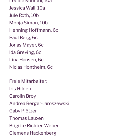
Leo­nie Kon­ra­di, 10a
Jes­si­ca Wall, 10a
Jule Roth, 10b
Mon­ja Simon, 10b
Hen­ning Hoff­mann, 6c
Paul Berg, 6c
Jonas May­er, 6c
Ida Gre­ving, 6c
Lina Han­sen, 6c
Nic­las Hont­heim, 6c
Freie Mit­ar­bei­ter:
Iris Hilden
Caro­lin Broy
Andrea Berger-Jaroszewski
Gaby Plötzer
Tho­mas Lauxen
Bri­git­te Richter-Weber
Cle­mens Hackenberg