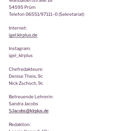
Wan­dal­bert­stra­ße 16
54595 Prüm
Tele­fon 06551/97111–0 (Sekre­ta­ri­at)
Inter­net:
igel.klrplus.de
Insta­gram:
igel_klrplus
Chef­re­dak­teu­re:
Deni­se Theis, 9c
Nick Zscho­ch, 9c
Betreu­en­de Lehrerin:
San­dra Jacobs
SJacobs@klrplus.de
Redak­ti­on: