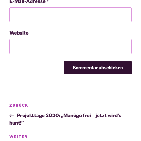
E-Mail-Adresse
*
Website
Beitragsnavigation
Vorheriger
ZURÜCK
Beitrag
Projekttage 2020: „Manège frei – jetzt wird’s
bunt!”
Nächster
WEITER