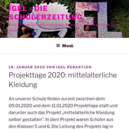
Zum
IGEL - DIE
Inhalt
SCHÜLERZEITUNG
springen
Eure Online-Schülerzeitung der Kaiser-Lothar-Realschule plus
Prüm
Menü
VERÖFFENTLICHT
18. JANUAR 2020
VON
IGEL REDAKTION
AM
Projekttage 2020: mittelalterliche
Kleidung
An unse­rer Schu­le fin­den zur­zeit zwi­schen dem
09.01.2020 und dem 11.01.2020 Pro­jekt­ta­ge statt und
dar­un­ter auch das Pro­jekt „mit­tel­al­ter­li­che Klei­dung
sel­ber gestal­ten”. In dem Pro­jekt waren Schü­ler aus
den Klas­sen 5 und 6. Die Lei­tung des Pro­jekts lag in