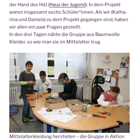
der Hand des HdJ (
Haus der Jugend
). In dem Pro­jekt
waren ins­ge­samt sechs Schüler*innen. Als wir (Katha­
ri­na und Danie­la) zu dem Pro­jekt gegan­gen sind, haben
wir allen ein paar Fra­gen gestellt.
In den drei Tagen näh­te die Grup­pe aus Baum­wol­le
Klei­der, so wie man sie im Mit­tel­al­ter trug.
Mit­tel­al­ter­klei­dung her­stel­len – die Grup­pe in Aktion