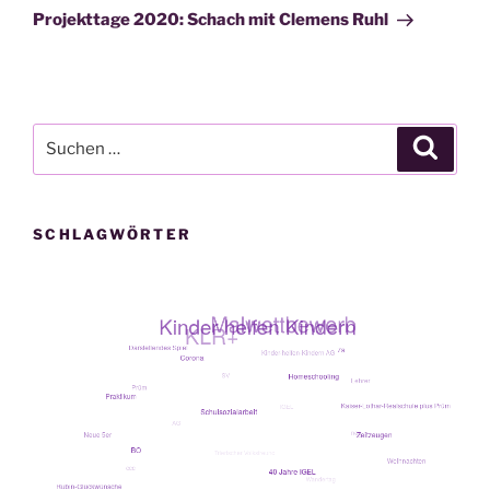
Beitrag
Projekttage 2020: Schach mit Clemens Ruhl
Suche
Suche
nach:
SCHLAGWÖRTER