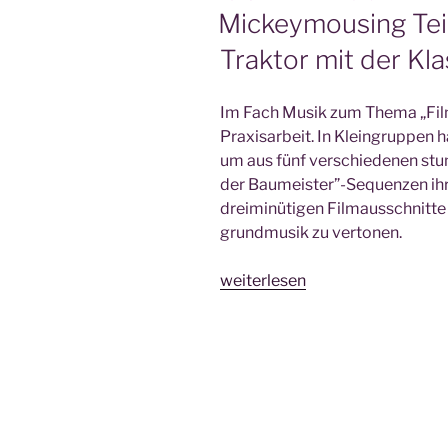
AM
Mickeymousing Teil 
Traktor mit der Kl
Im Fach Musik zum The­ma „Film
Pra­xis­ar­beit. In Klein­grup­pen 
um aus fünf ver­schie­de­nen stu
der Baumeister”-Sequenzen ihren
drei­mi­nü­ti­gen Film­aus­schnit­
grund­mu­sik zu vertonen.
„Mickey­
weiterlesen
mou­
sing
Teil
IV
–
Klei­
ner