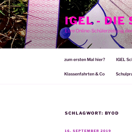
Zum
Inhalt
IGEL - DI
springen
Eure Online-Schülerzeitung de
zum ersten Mal hier?
IGEL Sc
Klassenfahrten & Co
Schulpr
SCHLAGWORT:
BYOD
VERÖFFENTLICHT
16. SEPTEMBER 2019