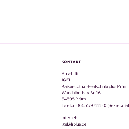
KONTAKT
Anschrift:
IGEL
Kai­ser-Lothar-Real­schu­le plus Prüm
Wan­dal­bert­stra­ße 16
54595 Prüm
Tele­fon 06551/97111–0 (Sekre­ta­ri­at
Inter­net:
igel.klrplus.de