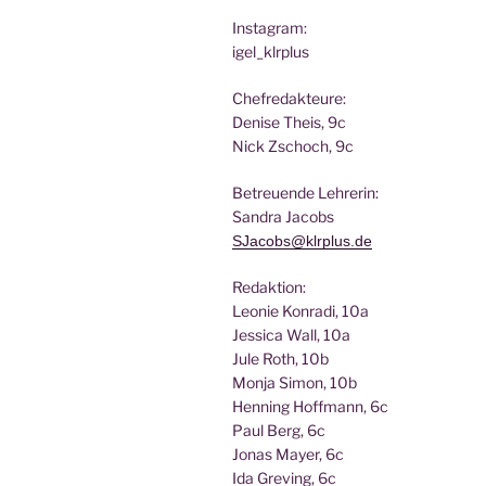
Insta­gram:
igel_klrplus
Chef­re­dak­teu­re:
Deni­se Theis, 9c
Nick Zscho­ch, 9c
Betreu­en­de Lehrerin:
San­dra Jacobs
SJacobs@klrplus.de
Redak­ti­on:
Leo­nie Kon­ra­di, 10a
Jes­si­ca Wall, 10a
Jule Roth, 10b
Mon­ja Simon, 10b
Hen­ning Hoff­mann, 6c
Paul Berg, 6c
Jonas May­er, 6c
Ida Gre­ving, 6c