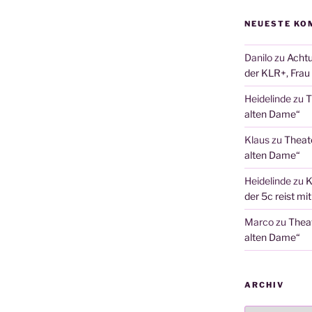
NEUESTE KO
Danilo
zu
Achtu
der KLR+, Frau 
Heidelinde
zu
T
alten Dame“
Klaus
zu
Theat
alten Dame“
Heidelinde
zu
K
der 5c reist mi
Marco
zu
Thea
alten Dame“
ARCHIV