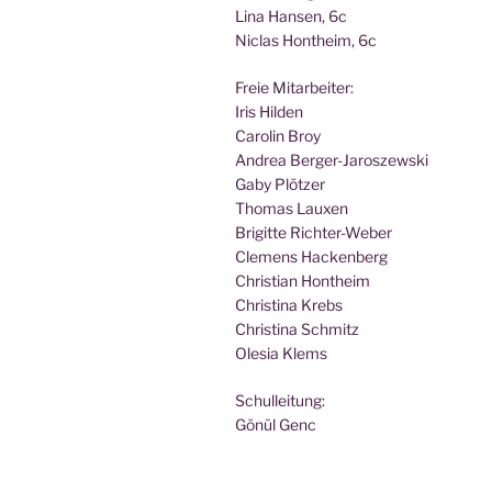
Lina Han­sen, 6c
Nic­las Hont­heim, 6c
Freie Mit­ar­bei­ter:
Iris Hilden
Caro­lin Broy
Andrea Berger-Jaroszewski
Gaby Plötzer
Tho­mas Lauxen
Bri­git­te Richter-Weber
Cle­mens Hackenberg
Chris­ti­an Hontheim
Chris­ti­na Krebs
Chris­ti­na Schmitz
Ole­sia Klems
Schul­lei­tung:
Gönül Genc