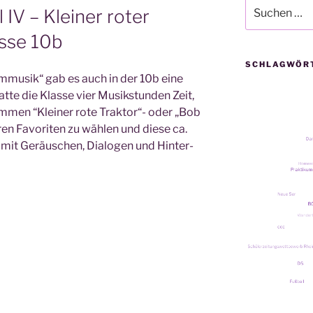
Suche
IV – Kleiner roter
nach:
asse 10b
SCHLAGWÖR
­mu­sik“ gab es auch in der 10b eine
hat­te die Klas­se vier Musik­stun­den Zeit,
m­men “Klei­ner rote Trak­tor“- oder „Bob
 Favo­ri­ten zu wäh­len und die­se ca.
te mit Geräu­schen, Dia­lo­gen und Hin­ter­