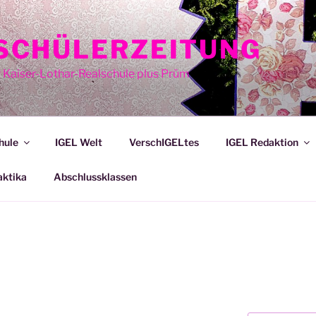
E SCHÜLERZEITUNG
r Kaiser-Lothar-Realschule plus Prüm
hule
IGEL Welt
VerschIGELtes
IGEL Redaktion
aktika
Abschlussklassen