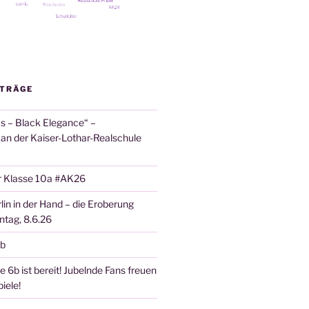
ITRÄGE
 – Black Elegance“ –
 an der Kaiser-Lothar-Realschule
r Klasse 10a #AK26
lin in der Hand – die Eroberung
tag, 8.6.26
6b
 6b ist bereit! Jubelnde Fans freuen
iele!