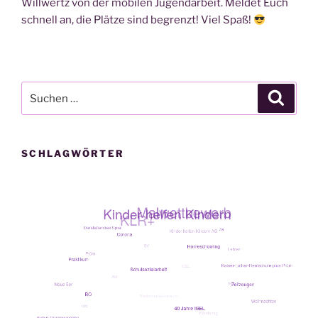
Will­wertz von der mobi­len Jugend­ar­beit. Mel­det Euch
schnell an, die Plät­ze sind begrenzt! Viel Spaß!
Suche
Suche
nach:
SCHLAGWÖRTER