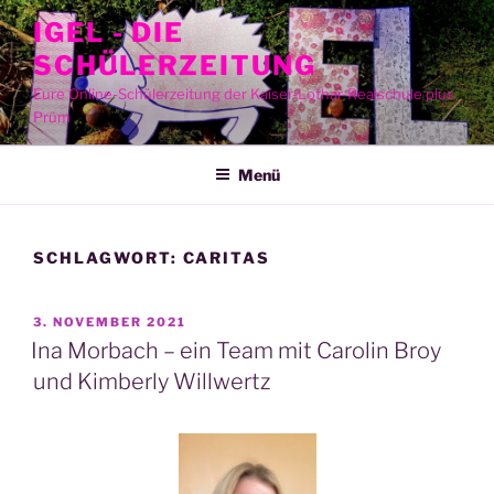
Zum
IGEL - DIE
Inhalt
SCHÜLERZEITUNG
springen
Eure Online-Schülerzeitung der Kaiser-Lothar-Realschule plus
Prüm
Menü
SCHLAGWORT:
CARITAS
VERÖFFENTLICHT
3. NOVEMBER 2021
AM
Ina Morbach – ein Team mit Carolin Broy
und Kimberly Willwertz