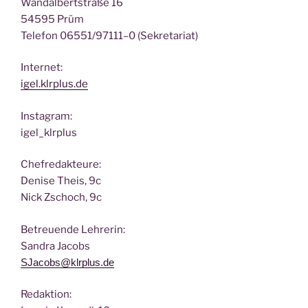
Wan­dal­bert­stra­ße 16
54595 Prüm
Tele­fon 06551/97111–0 (Sekre­ta­ri­at)
Inter­net:
igel.klrplus.de
Insta­gram:
igel_klrplus
Chef­re­dak­teu­re:
Deni­se Theis, 9c
Nick Zscho­ch, 9c
Betreu­en­de Lehrerin:
San­dra Jacobs
SJacobs@klrplus.de
Redak­ti­on: