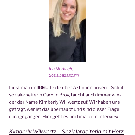
Ina Mor­bach,
Sozialpädagogin
Liest man im
IGEL
Tex­te über Aktio­nen unse­rer Schul­
so­zi­al­ar­bei­te­rin Caro­lin Broy, taucht auch immer wie­
der der Name Kim­ber­ly Will­wertz auf. Wir haben uns
gefragt, wer ist das über­haupt und sind die­ser Fra­ge
nach­ge­gan­gen. Hier geht es noch­mal zum Interview:
Kim­ber­ly Will­wertz – Sozi­al­ar­bei­te­rin mit Herz