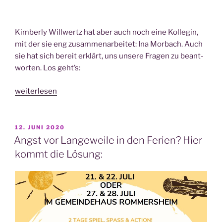
Kim­ber­ly Will­wertz hat aber auch noch eine Kol­le­gin,
mit der sie eng zusam­men­ar­bei­tet: Ina Mor­bach. Auch
sie hat sich bereit erklärt, uns unse­re Fra­gen zu beant­
wor­ten. Los geht’s:
„Ina
weiterlesen
Mor­
bach
–
VERÖFFENTLICHT
12. JUNI 2020
AM
ein
Angst vor Langeweile in den Ferien? Hier
Team
kommt die Lösung:
mit
Caro­
lin
Broy
und
Kim­