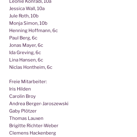
Leo­nie Kon­ra­di, 10a
Jes­si­ca Wall, 10a
Jule Roth, 10b
Mon­ja Simon, 10b
Hen­ning Hoff­mann, 6c
Paul Berg, 6c
Jonas May­er, 6c
Ida Gre­ving, 6c
Lina Han­sen, 6c
Nic­las Hont­heim, 6c
Freie Mit­ar­bei­ter:
Iris Hilden
Caro­lin Broy
Andrea Berger-Jaroszewski
Gaby Plötzer
Tho­mas Lauxen
Bri­git­te Richter-Weber
Cle­mens Hackenberg