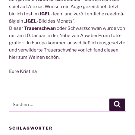
spiel auf Ale­xi­as Wunsch ein Auge gezeich­net. Jetzt
bin ich fest im
IGEL
-Team und ver­öf­fent­li­che regel­mä­
ßig ein „
IGEL
-Bild des Monats”.
Die­ser
Trau­er­schwan
oder Schwarz­schwan wur­de von
mir am 10. Janu­ar in der Nähe von Auw bei Prüm foto­
gra­fiert. In Euro­pa kom­men aus­schließ­lich aus­ge­setz­te
und ver­wil­der­te Trau­er­schwä­ne vor. Ich fand die­sen
hier zum Wei­nen schön.
Eure Kris­ti­na
Suche
Suche
nach:
SCHLAGWÖRTER