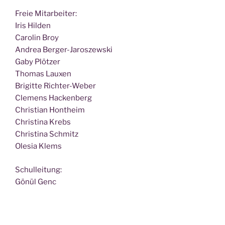
Freie Mit­ar­bei­ter:
Iris Hilden
Caro­lin Broy
Andrea Berger-Jaroszewski
Gaby Plötzer
Tho­mas Lauxen
Bri­git­te Richter-Weber
Cle­mens Hackenberg
Chris­ti­an Hontheim
Chris­ti­na Krebs
Chris­ti­na Schmitz
Ole­sia Klems
Schul­lei­tung:
Gönül Genc