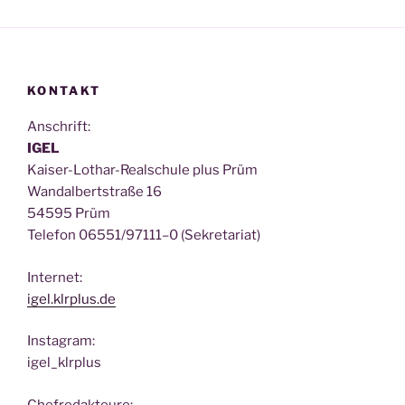
KONTAKT
Anschrift:
IGEL
Kai­ser-Lothar-Real­schu­le plus Prüm
Wan­dal­bert­stra­ße 16
54595 Prüm
Tele­fon 06551/97111–0 (Sekre­ta­ri­at)
Inter­net:
igel.klrplus.de
Insta­gram:
igel_klrplus
Chef­re­dak­teu­re: