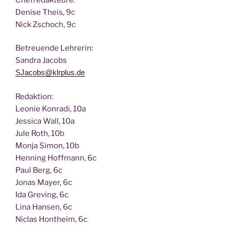
Deni­se Theis, 9c
Nick Zscho­ch, 9c
Betreu­en­de Lehrerin:
San­dra Jacobs
SJacobs@klrplus.de
Redak­ti­on:
Leo­nie Kon­ra­di, 10a
Jes­si­ca Wall, 10a
Jule Roth, 10b
Mon­ja Simon, 10b
Hen­ning Hoff­mann, 6c
Paul Berg, 6c
Jonas May­er, 6c
Ida Gre­ving, 6c
Lina Han­sen, 6c
Nic­las Hont­heim, 6c