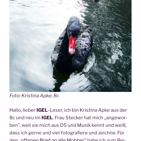
Foto: Kris­ti­na Apke, 8c
Hal­lo, lie­ber
IGEL
-Leser, ich bin Kris­ti­na Apke aus der
8c und neu im
IGEL
. Frau Ste­cker hat mich „ange­wor­
ben”, weil sie mich aus DS und Musik kennt und weiß,
dass ich ger­ne und viel foto­gra­fie­re und zeich­ne. Für
den „
offe­nen Brief an alle Mob­ber
” habe ich zum Bei­