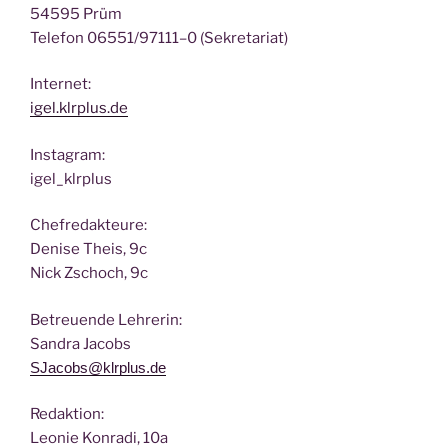
54595 Prüm
Tele­fon 06551/97111–0 (Sekre­ta­ri­at)
Inter­net:
igel.klrplus.de
Insta­gram:
igel_klrplus
Chef­re­dak­teu­re:
Deni­se Theis, 9c
Nick Zscho­ch, 9c
Betreu­en­de Lehrerin:
San­dra Jacobs
SJacobs@klrplus.de
Redak­ti­on:
Leo­nie Kon­ra­di, 10a