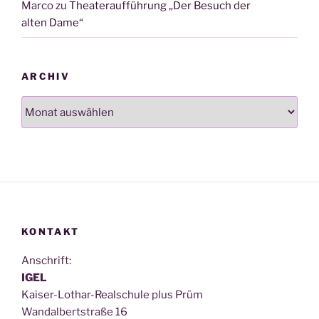
Marco
zu
Theateraufführung „Der Besuch der
alten Dame“
ARCHIV
Archiv
KONTAKT
Anschrift:
IGEL
Kai­ser-Lothar-Real­schu­le plus Prüm
Wan­dal­bert­stra­ße 16