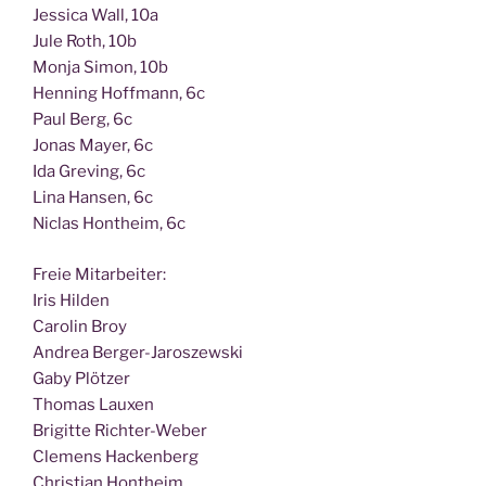
Jes­si­ca Wall, 10a
Jule Roth, 10b
Mon­ja Simon, 10b
Hen­ning Hoff­mann, 6c
Paul Berg, 6c
Jonas May­er, 6c
Ida Gre­ving, 6c
Lina Han­sen, 6c
Nic­las Hont­heim, 6c
Freie Mit­ar­bei­ter:
Iris Hilden
Caro­lin Broy
Andrea Berger-Jaroszewski
Gaby Plötzer
Tho­mas Lauxen
Bri­git­te Richter-Weber
Cle­mens Hackenberg
Chris­ti­an Hontheim