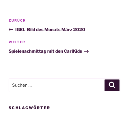
Beitragsnavigation
Vorheriger
ZURÜCK
Beitrag
IGEL-Bild des Monats März 2020
Nächster
WEITER
Beitrag
Spielenachmittag mit den CariKids
Suche
Suche
nach:
SCHLAGWÖRTER