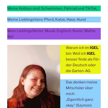
Mei­ne Hob­bys sind: Schwim­men, Fahr­rad und TikTok,
Mei­ne Lieb­lings­tie­re: Pferd, Kat­ze, Hase, Hund
Mein Lieb­lings­fä­cher: Musik, Eng­lisch, Kunst, Mathe,
Reli
War­um ich im
IGEL
bin: Weil ich
IGEL
bes­ser fin­de als För­
der-Deutsch oder
die Garten-AG.
Das den­ken mei­ne
Mit­schü­ler über
mich:
„Eigent­lich ganz
okay” (Szy­mon)