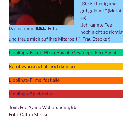
„Sie ist lus­tig und
gut gelaunt.” (Mathi­
as)
„Ich kann­te Fee
Das ist mein
IGEL
-Foto
noch nicht so rich­tig
und freue mich auf ihre Mit­ar­beit!” (Frau Stecker)
Lieb­lings-Essen: Piz­za, Ravio­li, Gewürz­gur­ken, Sushi.
Berufs­wunsch: hab noch keinen
Lieb­lings-Fil­me: fast alle
Lieb­lings-Spie­le: alle
Text: Fee Ayline Wol­lers­heim, 5b
Foto: Catrin Stecker