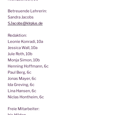
Betreu­en­de Lehrerin:
San­dra Jacobs
SJacobs@klrplus.de
Redak­ti­on:
Leo­nie Kon­ra­di, 10a
Jes­si­ca Wall, 10a
Jule Roth, 10b
Mon­ja Simon, 10b
Hen­ning Hoff­mann, 6c
Paul Berg, 6c
Jonas May­er, 6c
Ida Gre­ving, 6c
Lina Han­sen, 6c
Nic­las Hont­heim, 6c
Freie Mit­ar­bei­ter: