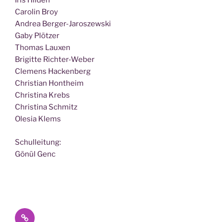
Iris Hilden
Caro­lin Broy
Andrea Berger-Jaroszewski
Gaby Plötzer
Tho­mas Lauxen
Bri­git­te Richter-Weber
Cle­mens Hackenberg
Chris­ti­an Hontheim
Chris­ti­na Krebs
Chris­ti­na Schmitz
Ole­sia Klems
Schul­lei­tung:
Gönül Genc
Datenschutz