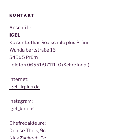
KONTAKT
Anschrift:
IGEL
Kai­ser-Lothar-Real­schu­le plus Prüm
Wan­dal­bert­stra­ße 16
54595 Prüm
Tele­fon 06551/97111–0 (Sekre­ta­ri­at)
Inter­net:
igel.klrplus.de
Insta­gram:
igel_klrplus
Chef­re­dak­teu­re:
Deni­se Theis, 9c
Nick Zscho­ch, 9c