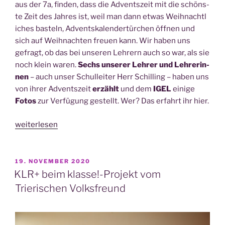
aus der 7a, fin­den, dass die Advents­zeit mit die schöns­
te Zeit des Jah­res ist, weil man dann etwas Weih­nacht­l
i­ches bas­teln, Advents­ka­len­der­tür­chen öff­nen und
sich auf Weih­nach­ten freu­en kann. Wir haben uns
gefragt, ob das bei unse­ren Leh­rern auch so war, als sie
noch klein waren.
Sechs unse­rer Leh­rer und Leh­re­rin­
nen
– auch unser Schul­lei­ter Herr Schil­ling – haben uns
von ihrer Advents­zeit
erzählt
und dem
IGEL
eini­ge
Fotos
zur Ver­fü­gung gestellt. Wer? Das erfahrt ihr hier.
„Na,
weiterlesen
wer
fei­
ert
VERÖFFENTLICHT
19. NOVEMBER 2020
AM
denn
KLR+ beim klasse!-Projekt vom
da
Trierischen Volksfreund
Weih­
nach­
ten?