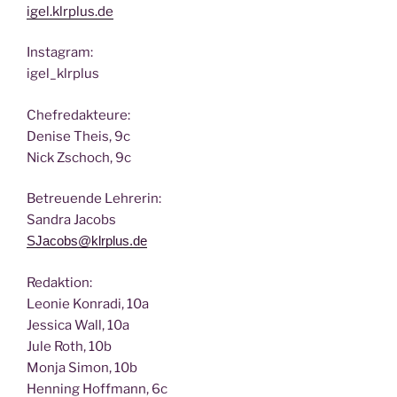
igel.klrplus.de
Insta­gram:
igel_klrplus
Chef­re­dak­teu­re:
Deni­se Theis, 9c
Nick Zscho­ch, 9c
Betreu­en­de Lehrerin:
San­dra Jacobs
SJacobs@klrplus.de
Redak­ti­on:
Leo­nie Kon­ra­di, 10a
Jes­si­ca Wall, 10a
Jule Roth, 10b
Mon­ja Simon, 10b
Hen­ning Hoff­mann, 6c