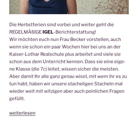
Die Herbst­fe­ri­en sind vor­bei und wei­ter geht die
REGEL­MÄ­ßI­GE
IGEL
-Bericht­erstat­tung!
Wir möch­ten euch nun Frau Becker vor­stel­len, auch
wenn sie schon ein paar Wochen hier bei uns an der
Kai­ser-Lothar Real­schu­le plus arbei­tet und vie­le sie
schon aus dem Unter­richt ken­nen. Dass sie eine eige­
ne Klas­se (die 7c) lei­tet, wis­sen sicher die meisten.
Aber damit Ihr alle ganz genau wisst, mit wem ihr es zu
tun habt, haben wir unse­re sta­che­li­gen Sta­cheln mal
wie­der weit mit wit­zi­gen aber auch pein­li­chen Fra­gen
gefüllt.
„Frau
weiterlesen
Becker
–
unse­