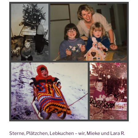
Ster­ne, Plätz­chen, Leb­ku­chen – wir, Mie­ke und Lara R.