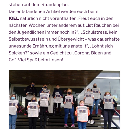
ste­hen auf dem Stundenplan.
Die ent­stan­de­nen Arti­kel wer­den euch beim
IGEL
natür­lich nicht vor­ent­hal­ten. Freut euch in den
nächs­ten Wochen unter ande­rem auf: „Ist Rau­chen bei
den Jugend­li­chen immer noch in?”, „Schul­stress, kein
Selbst­be­wusst­sein und Über­ge­wicht – was dau­er­haf­te
unge­sun­de Ernäh­rung mit uns anstellt”, „Lohnt sich
Spi­cken?” sowie ein Gedicht zu „Coro­na, Biden und
Co”. Viel Spaß beim Lesen!