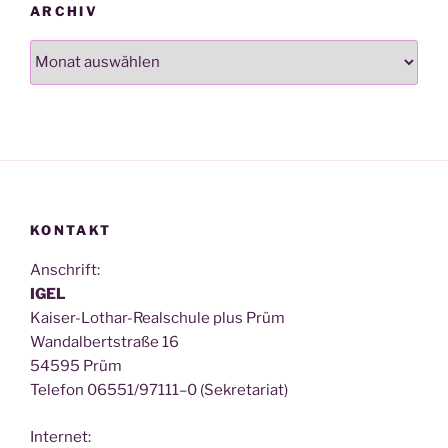
ARCHIV
Archiv
KONTAKT
Anschrift:
IGEL
Kai­ser-Lothar-Real­schu­le plus Prüm
Wan­dal­bert­stra­ße 16
54595 Prüm
Tele­fon 06551/97111–0 (Sekre­ta­ri­at)
Inter­net: