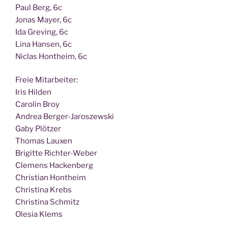
Paul Berg, 6c
Jonas May­er, 6c
Ida Gre­ving, 6c
Lina Han­sen, 6c
Nic­las Hont­heim, 6c
Freie Mit­ar­bei­ter:
Iris Hilden
Caro­lin Broy
Andrea Berger-Jaroszewski
Gaby Plötzer
Tho­mas Lauxen
Bri­git­te Richter-Weber
Cle­mens Hackenberg
Chris­ti­an Hontheim
Chris­ti­na Krebs
Chris­ti­na Schmitz
Ole­sia Klems