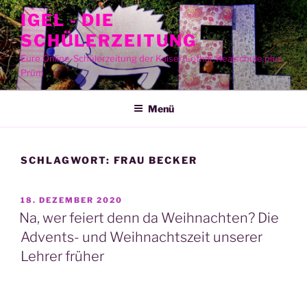
Zum
IGEL - DIE
Inhalt
SCHÜLERZEITUNG
springen
Eure Online-Schülerzeitung der Kaiser-Lothar-Realschule plus
Prüm
Menü
SCHLAGWORT:
FRAU BECKER
VERÖFFENTLICHT
18. DEZEMBER 2020
AM
Na, wer feiert denn da Weihnachten? Die
Advents- und Weihnachtszeit unserer
Lehrer früher