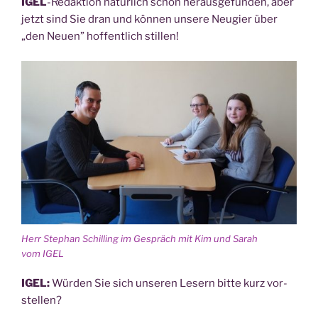
IGEL
-Redak­ti­on natür­lich schon her­aus­ge­fun­den, aber
jetzt sind Sie dran und kön­nen unse­re Neu­gier über
„den Neu­en” hof­fent­lich stillen!
Herr Ste­phan Schil­ling im Gespräch mit Kim und Sarah
vom IGEL
IGEL:
Wür­den Sie sich unse­ren Lesern bit­te kurz vor­
stel­len?