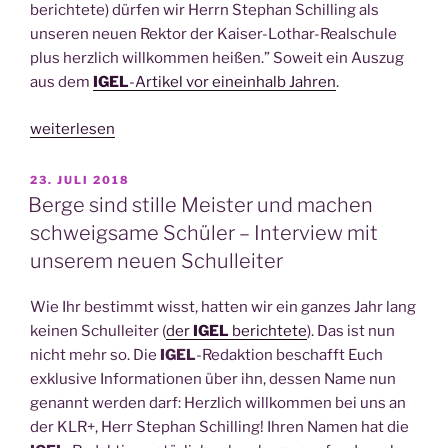
berich­te­te) dür­fen wir Herrn Ste­phan Schil­ling als
unse­ren neu­en Rek­tor der Kai­ser-Lothar-Real­schu­le
plus herz­lich will­kom­men hei­ßen.” Soweit ein Aus­zug
aus dem
IGEL
-Arti­kel vor ein­ein­halb Jah­ren
.
„Habe­
weiterlesen
mus
Rec­
VERÖFFENTLICHT
23. JULI 2018
AM
torem
Berge sind stille Meister und machen
Klap­
schweigsame Schüler – Interview mit
pe
unserem neuen Schulleiter
die
Zwei­
Wie Ihr bestimmt wisst, hat­ten wir ein gan­zes Jahr lang
te“
kei­nen Schul­lei­ter (
der
IGEL
berich­te­te
). Das ist nun
nicht mehr so. Die
IGEL
-Redak­ti­on beschafft Euch
exklu­si­ve Infor­ma­tio­nen über ihn, des­sen Name nun
genannt wer­den darf: Herz­lich will­kom­men bei uns an
der KLR+, Herr Ste­phan Schil­ling! Ihren Namen hat die