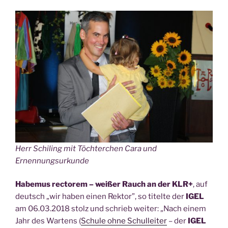
lei­
te­
rin!“
Herr Schi­ling mit Töch­ter­chen Cara und
Ernennungsurkunde
Habe­mus rec­torem – wei­ßer Rauch an der KLR+
, auf
deutsch „wir haben einen Rek­tor”, so titel­te der
IGEL
am 06.03.2018 stolz und schrieb wei­ter: „Nach einem
Jahr des War­tens (
Schu­le ohne Schul­lei­ter
– der
IGEL