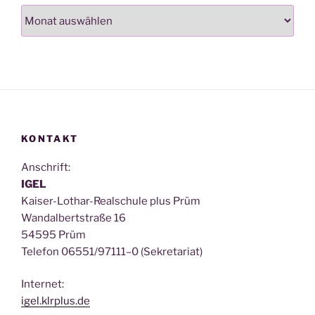
Archiv
KONTAKT
Anschrift:
IGEL
Kai­ser-Lothar-Real­schu­le plus Prüm
Wan­dal­bert­stra­ße 16
54595 Prüm
Tele­fon 06551/97111–0 (Sekre­ta­ri­at)
Inter­net:
igel.klrplus.de