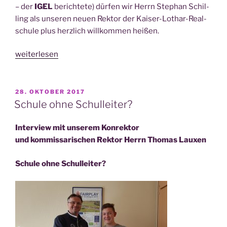
unse­
– der
IGEL
berich­te­te) dür­fen wir Herrn Ste­phan Schil­
rem
ling als unse­ren neu­en Rek­tor der Kai­ser-Lothar-Real­
neu­
schu­le plus herz­lich will­kom­men hei­ßen.
en
Schul­
„Habe­
weiterlesen
lei­
mus
ter“
Rec­
torem
VERÖFFENTLICHT
28. OKTOBER 2017
AM
–
Schule ohne Schulleiter?
wei­
ßer
Inter­view mit unse­rem Konrektor
Rauch
und kom­mis­sa­ri­schen Rek­tor Herrn Tho­mas Lauxen
an
der KLR+“
Schu­le ohne Schulleiter?