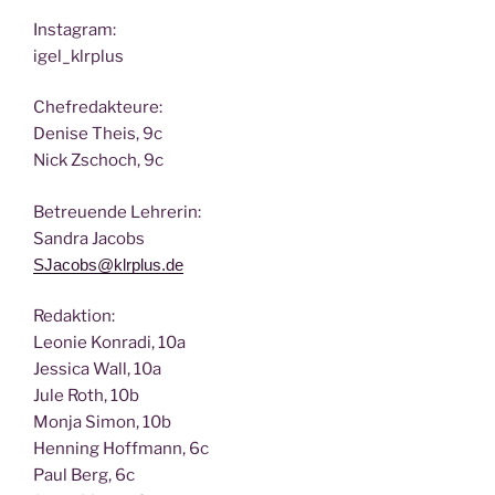
Insta­gram:
igel_klrplus
Chef­re­dak­teu­re:
Deni­se Theis, 9c
Nick Zscho­ch, 9c
Betreu­en­de Lehrerin:
San­dra Jacobs
SJacobs@klrplus.de
Redak­ti­on:
Leo­nie Kon­ra­di, 10a
Jes­si­ca Wall, 10a
Jule Roth, 10b
Mon­ja Simon, 10b
Hen­ning Hoff­mann, 6c
Paul Berg, 6c