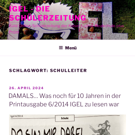
Zum
IGEL - DIE
Inhalt
SCHÜLERZEITUNG
springen
Eure Online-Schülerzeitung der Kaiser-Lothar-Realschule plus
Prüm
Menü
SCHLAGWORT:
SCHULLEITER
VERÖFFENTLICHT
26. APRIL 2024
AM
DAMALS… Was noch für 10 Jahren in der
Printausgabe 6/2014 IGEL zu lesen war