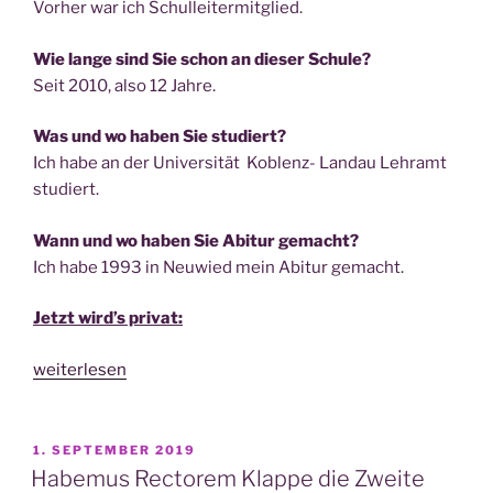
Vor­her war ich Schulleitermitglied.
Wie lan­ge sind Sie schon an die­ser Schule?
Seit 2010, also 12 Jahre.
Was und wo haben Sie studiert?
Ich habe an der Uni­ver­si­tät Koblenz- Land­au Lehr­amt
studiert.
Wann und wo haben Sie Abitur gemacht?
Ich habe 1993 in Neu­wied mein Abitur gemacht.
Jetzt wird’s pri­vat:
„Wir
weiterlesen
haben
eine
neue
VERÖFFENTLICHT
1. SEPTEMBER 2019
AM
Schul­
Habemus Rectorem Klappe die Zweite