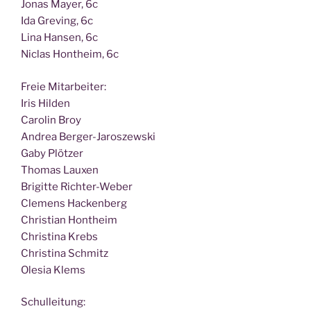
Jonas May­er, 6c
Ida Gre­ving, 6c
Lina Han­sen, 6c
Nic­las Hont­heim, 6c
Freie Mit­ar­bei­ter:
Iris Hilden
Caro­lin Broy
Andrea Berger-Jaroszewski
Gaby Plötzer
Tho­mas Lauxen
Bri­git­te Richter-Weber
Cle­mens Hackenberg
Chris­ti­an Hontheim
Chris­ti­na Krebs
Chris­ti­na Schmitz
Ole­sia Klems
Schul­lei­tung: