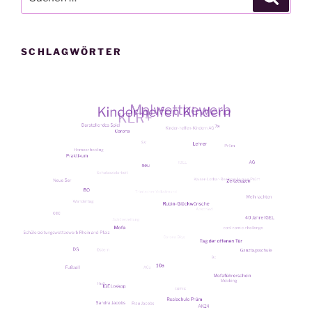
ter?“
nach:
SCHLAGWÖRTER