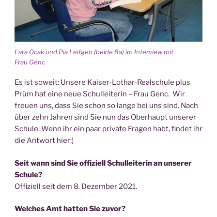
IGEL
zu
lesen war“
Lara Ocak und Pia Leif­gen (bei­de 8a) im Inter­view mit
Frau Genc
Es ist soweit: Unse­re Kai­ser-Lothar-Real­schu­le plus
Prüm hat eine neue Schul­lei­te­rin – Frau Genc. Wir
freu­en uns, dass Sie schon so lan­ge bei uns sind. Nach
über zehn Jah­ren sind Sie nun das Ober­haupt unse­rer
Schu­le. Wenn ihr ein paar pri­va­te Fra­gen habt, fin­det ihr
die Ant­wort hier;)
Seit wann sind Sie offi­zi­ell Schul­lei­te­rin an unse­rer
Schule?
Offi­zi­ell seit dem 8. Dezem­ber 2021.
Wel­ches Amt hat­ten Sie zuvor?