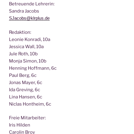
Betreu­en­de Lehrerin:
San­dra Jacobs
SJacobs@klrplus.de
Redak­ti­on:
Leo­nie Kon­ra­di, 10a
Jes­si­ca Wall, 10a
Jule Roth, 10b
Mon­ja Simon, 10b
Hen­ning Hoff­mann, 6c
Paul Berg, 6c
Jonas May­er, 6c
Ida Gre­ving, 6c
Lina Han­sen, 6c
Nic­las Hont­heim, 6c
Freie Mit­ar­bei­ter:
Iris Hilden
Caro­lin Broy