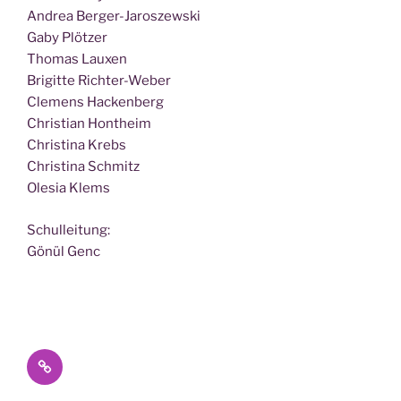
Andrea Berger-Jaroszewski
Gaby Plötzer
Tho­mas Lauxen
Bri­git­te Richter-Weber
Cle­mens Hackenberg
Chris­ti­an Hontheim
Chris­ti­na Krebs
Chris­ti­na Schmitz
Ole­sia Klems
Schul­lei­tung:
Gönül Genc
Datenschutz