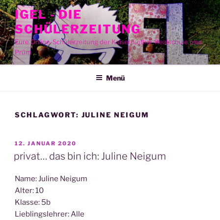
Zum
IGEL - DIE
Inhalt
SCHÜLERZEITUNG
springen
Eure Online-Schülerzeitung der Kaiser-Lothar-Realschule plus
Prüm
Menü
SCHLAGWORT:
JULINE NEIGUM
VERÖFFENTLICHT
12. JANUAR 2020
AM
privat… das bin ich: Juline Neigum
Name: Juli­ne Nei­gum
Alter: 10
Klas­se: 5b
Lieb­lings­leh­rer: Alle