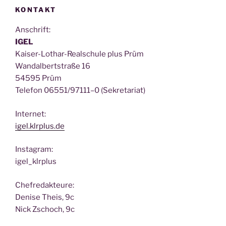
KONTAKT
Anschrift:
IGEL
Kai­ser-Lothar-Real­schu­le plus Prüm
Wan­dal­bert­stra­ße 16
54595 Prüm
Tele­fon 06551/97111–0 (Sekre­ta­ri­at)
Inter­net:
igel.klrplus.de
Insta­gram:
igel_klrplus
Chef­re­dak­teu­re:
Deni­se Theis, 9c
Nick Zscho­ch, 9c