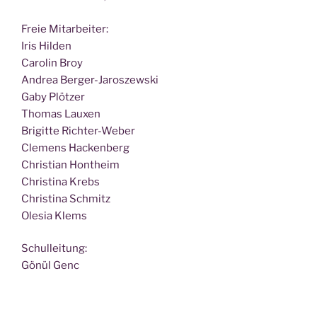
Freie Mit­ar­bei­ter:
Iris Hilden
Caro­lin Broy
Andrea Berger-Jaroszewski
Gaby Plötzer
Tho­mas Lauxen
Bri­git­te Richter-Weber
Cle­mens Hackenberg
Chris­ti­an Hontheim
Chris­ti­na Krebs
Chris­ti­na Schmitz
Ole­sia Klems
Schul­lei­tung:
Gönül Genc