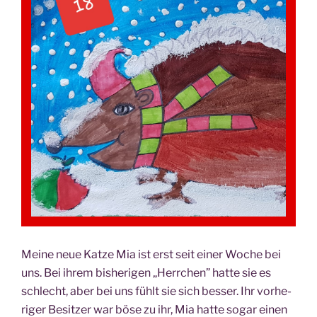
Mei­ne neue Kat­ze Mia ist erst seit einer Woche bei
uns. Bei ihrem bis­he­ri­gen „Herr­chen” hat­te sie es
schlecht, aber bei uns fühlt sie sich bes­ser. Ihr vor­he­
ri­ger Besit­zer war böse zu ihr, Mia hat­te sogar einen