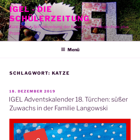
Zum
IGEL - DIE
Inhalt
SCHÜLERZEITUNG
springen
Eure Online-Schülerzeitung der Kaiser-Lothar-Realschule plus
Prüm
Menü
SCHLAGWORT:
KATZE
VERÖFFENTLICHT
18. DEZEMBER 2019
AM
IGEL Adventskalender 18. Türchen: süßer
Zuwachs in der Familie Langowski