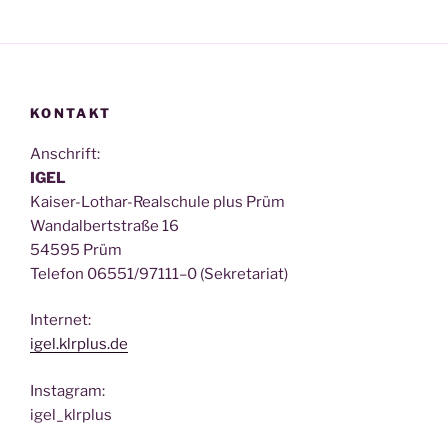
KONTAKT
Anschrift:
IGEL
Kai­ser-Lothar-Real­schu­le plus Prüm
Wan­dal­bert­stra­ße 16
54595 Prüm
Tele­fon 06551/97111–0 (Sekre­ta­ri­at)
Inter­net:
igel.klrplus.de
Insta­gram:
igel_klrplus