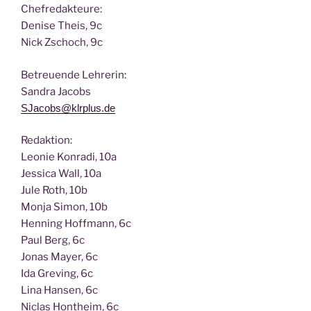
Chef­re­dak­teu­re:
Deni­se Theis, 9c
Nick Zscho­ch, 9c
Betreu­en­de Lehrerin:
San­dra Jacobs
SJacobs@klrplus.de
Redak­ti­on:
Leo­nie Kon­ra­di, 10a
Jes­si­ca Wall, 10a
Jule Roth, 10b
Mon­ja Simon, 10b
Hen­ning Hoff­mann, 6c
Paul Berg, 6c
Jonas May­er, 6c
Ida Gre­ving, 6c
Lina Han­sen, 6c
Nic­las Hont­heim, 6c