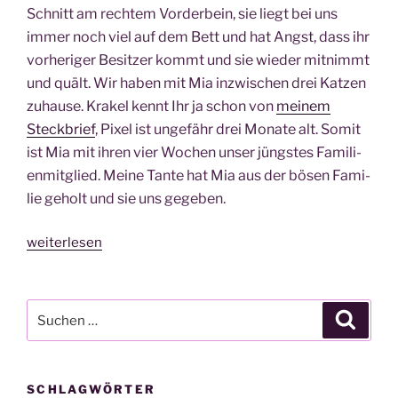
Schnitt am rech­tem Vor­der­bein, sie liegt bei uns
immer noch viel auf dem Bett und hat Angst, dass ihr
vor­he­ri­ger Besit­zer kommt und sie wie­der mit­nimmt
und quält. Wir haben mit Mia inzwi­schen drei Kat­zen
zuhau­se. Kra­kel kennt Ihr ja schon von
mei­nem
Steck­brief
, Pixel ist unge­fähr drei Mona­te alt. Somit
ist Mia mit ihren vier Wochen unser jüngs­tes Fami­li­
en­mit­glied. Mei­ne Tan­te hat Mia aus der bösen Fami­
lie geholt und sie uns gegeben.
„IGEL
weiterlesen
Advents­
ka­
len­
Suche
Suche
der
nach:
18.
Tür­
SCHLAGWÖRTER
chen: