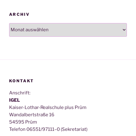
ARCHIV
Archiv
KONTAKT
Anschrift:
IGEL
Kai­ser-Lothar-Real­schu­le plus Prüm
Wan­dal­bert­stra­ße 16
54595 Prüm
Tele­fon 06551/97111–0 (Sekre­ta­ri­at)