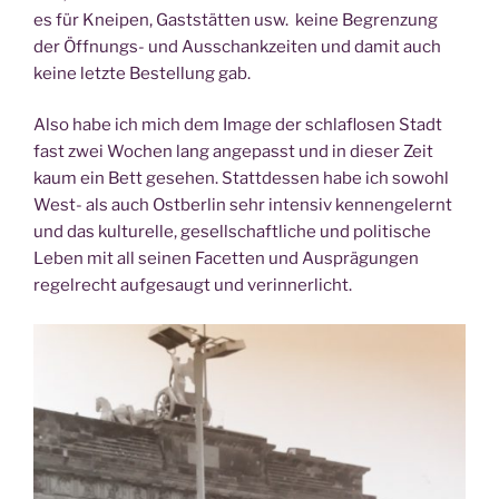
es für Knei­pen, Gast­stät­ten usw. kei­ne Begren­zung
der Öff­nungs- und Aus­schank­zei­ten und damit auch
kei­ne letz­te Bestel­lung gab.
Also habe ich mich dem Image der schlaf­lo­sen Stadt
fast zwei Wochen lang ange­passt und in die­ser Zeit
kaum ein Bett gese­hen. Statt­des­sen habe ich sowohl
West- als auch Ost­ber­lin sehr inten­siv ken­nen­ge­lernt
und das kul­tu­rel­le, gesell­schaft­li­che und poli­ti­sche
Leben mit all sei­nen Facet­ten und Aus­prä­gun­gen
regel­recht auf­ge­saugt und verinnerlicht.