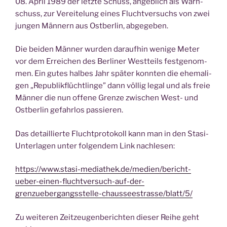
08. April 1989 der letz­te Schuss, angeb­lich als Warn­
schuss, zur Ver­ei­te­lung eines Flucht­ver­suchs von zwei
jun­gen Män­nern aus Ost­ber­lin, abgegeben.
Die bei­den Män­ner wur­den dar­auf­hin weni­ge Meter
vor dem Errei­chen des Ber­li­ner West­teils fest­ge­nom­
men. Ein gutes hal­bes Jahr spä­ter konn­ten die ehe­ma­li­
gen „Repu­blik­flücht­lin­ge” dann völ­lig legal und als freie
Män­ner die nun offe­ne Gren­ze zwi­schen West- und
Ost­ber­lin gefahr­los passieren.
Das detail­lier­te Flucht­pro­to­koll kann man in den Sta­si-
Unter­la­gen unter fol­gen­dem Link nachlesen:
https://www.stasi-mediathek.de/medien/bericht-
ueber-einen-fluchtversuch-auf-der-
grenzuebergangsstelle-chausseestrasse/blatt/5/
Zu wei­te­ren Zeit­zeu­gen­be­rich­ten die­ser Rei­he geht