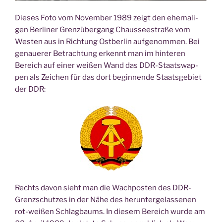
Die­ses Foto vom Novem­ber 1989 zeigt den ehe­ma­li­
gen Ber­li­ner Grenz­über­gang Chaus­see­stra­ße vom
Wes­ten aus in Rich­tung Ost­ber­lin auf­ge­nom­men. Bei
genaue­rer Betrach­tung erkennt man im hin­te­ren
Bereich auf einer wei­ßen Wand das DDR-Staats­wap­
pen als Zei­chen für das dort begin­nen­de Staats­ge­biet
der DDR:
Rechts davon sieht man die Wach­pos­ten des DDR-
Grenz­schut­zes in der Nähe des her­un­ter­ge­las­se­nen
rot-wei­ßen Schlag­baums. In die­sem Bereich wur­de am