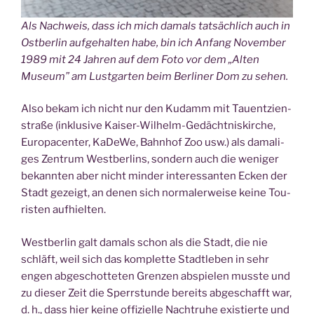
Als Nach­weis, dass ich mich damals tat­säch­lich auch in
Ost­ber­lin auf­ge­hal­ten habe, bin ich Anfang Novem­ber
1989 mit 24 Jah­ren auf dem Foto vor dem „Alten
Muse­um” am Lust­gar­ten beim Ber­li­ner Dom zu sehen.
Also bekam ich nicht nur den Kudamm mit Tau­ent­zi­en­
stra­ße (inklu­si­ve Kai­ser-Wil­helm-Gedächt­nis­kir­che,
Euro­pa­cen­ter, KaDe­We, Bahn­hof Zoo usw.) als dama­li­
ges Zen­trum West­ber­lins, son­dern auch die weni­ger
bekann­ten aber nicht min­der inter­es­san­ten Ecken der
Stadt gezeigt, an denen sich nor­ma­ler­wei­se kei­ne Tou­
ris­ten aufhielten.
West­ber­lin galt damals schon als die Stadt, die nie
schläft, weil sich das kom­plet­te Stadt­le­ben in sehr
engen abge­schot­te­ten Gren­zen abspie­len muss­te und
zu die­ser Zeit die Sperr­stun­de bereits abge­schafft war,
d. h., dass hier kei­ne offi­zi­el­le Nacht­ru­he exis­tier­te und