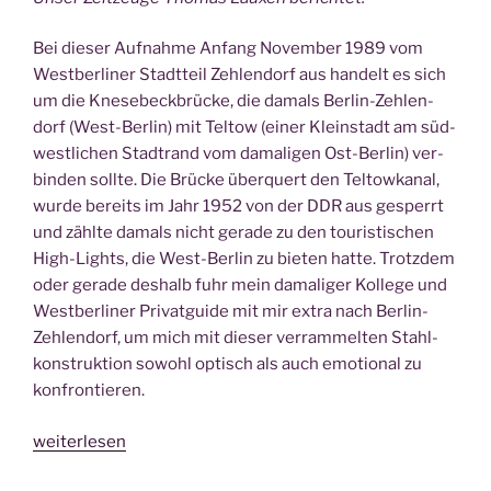
Bei die­ser Auf­nah­me Anfang Novem­ber 1989 vom
West­ber­li­ner Stadt­teil Zehlen­dorf aus han­delt es sich
um die Kne­se­beck­brü­cke, die damals Ber­lin-Zehlen­
dorf (West-Ber­lin) mit
Tel­tow
(einer Klein­stadt am süd­
west­li­chen Stadt­rand vom dama­li­gen Ost-Ber­lin) ver­
bin­den soll­te. Die Brü­cke über­quert den
Tel­tow
kanal,
wur­de bereits im Jahr 1952 von der DDR aus gesperrt
und zähl­te damals nicht gera­de zu den tou­ris­ti­schen
High-Lights, die West-Ber­lin zu bie­ten hat­te. Trotz­dem
oder gera­de des­halb fuhr mein dama­li­ger Kol­le­ge und
West­ber­li­ner Pri­vat­gui­de mit mir extra nach Ber­lin-
Zehlen­dorf, um mich mit die­ser ver­ram­mel­ten Stahl­
kon­struk­ti­on sowohl optisch als auch emo­tio­nal zu
kon­fron­tie­ren.
„Erin­
weiterlesen
ne­