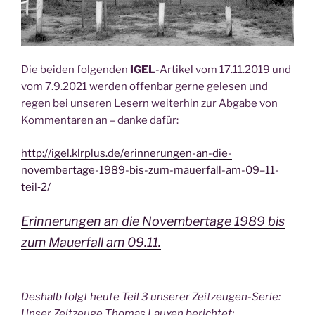
fall
am
09.11.“
Die bei­den fol­gen­den
IGEL
-Arti­kel vom 17.11.2019 und
vom 7.9.2021 wer­den offen­bar ger­ne gele­sen und
regen bei unse­ren Lesern wei­ter­hin zur Abga­be von
Kom­men­ta­ren an – dan­ke dafür:
http://igel.klrplus.de/erinnerungen-an-die-
novembertage-1989-bis-zum-mauerfall-am-09–11-
teil‑2/
Erin­ne­run­gen an die Novem­ber­ta­ge 1989 bis
zum Mau­er­fall am 09.11.
Des­halb folgt heu­te Teil 3 unse­rer Zeit­zeu­gen-Serie:
Unser Zeit­zeu­ge Tho­mas Lau­xen berichtet: