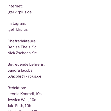
Inter­net:
igel.klrplus.de
Insta­gram:
igel_klrplus
Chef­re­dak­teu­re:
Deni­se Theis, 9c
Nick Zscho­ch, 9c
Betreu­en­de Lehrerin:
San­dra Jacobs
SJacobs@klrplus.de
Redak­ti­on:
Leo­nie Kon­ra­di, 10a
Jes­si­ca Wall, 10a
Jule Roth, 10b