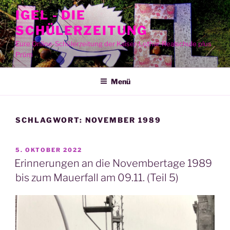
Zum
IGEL - DIE
Inhalt
SCHÜLERZEITUNG
springen
Eure Online-Schülerzeitung der Kaiser-Lothar-Realschule plus
Prüm
Menü
SCHLAGWORT:
NOVEMBER 1989
VERÖFFENTLICHT
5. OKTOBER 2022
AM
Erinnerungen an die Novembertage 1989
bis zum Mauerfall am 09.11. (Teil 5)