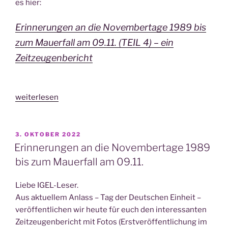
es hier:
Erin­ne­run­gen an die Novem­ber­ta­ge 1989 bis
zum Mau­er­fall am 09.11. (TEIL 4) – ein
Zeitzeugenbericht
„Erin­
weiterlesen
ne­
run­
gen
VERÖFFENTLICHT
3. OKTOBER 2022
AM
an
Erinnerungen an die Novembertage 1989
die
bis zum Mauerfall am 09.11.
Novem­
ber­
Lie­be IGEL-Leser.
ta­
Aus aktu­el­lem Anlass – Tag der Deut­schen Ein­heit –
ge
ver­öf­fent­li­chen wir heu­te für euch den inter­es­san­ten
1989
Zeit­zeu­gen­be­richt mit Fotos (Erst­ver­öf­fent­li­chung im