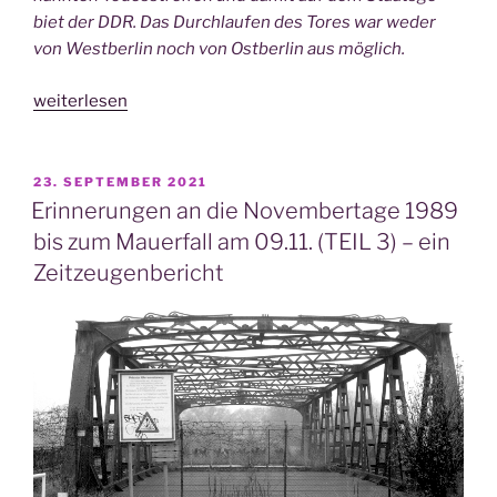
biet der DDR. Das Durch­lau­fen des Tores war weder
von West­ber­lin noch von Ost­ber­lin aus möglich.
„Erin­
weiterlesen
ne­
run­
gen
VERÖFFENTLICHT
23. SEPTEMBER 2021
AM
an
Erinnerungen an die Novembertage 1989
die
bis zum Mauerfall am 09.11. (TEIL 3) – ein
Novem­
Zeitzeugenbericht
ber­
ta­
ge
1989
bis
zum
Mau­
er­