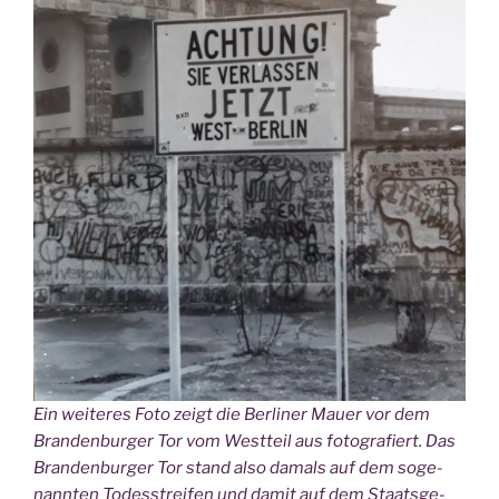
Ein wei­te­res Foto zeigt die Ber­li­ner Mau­er vor dem
Bran­den­bur­ger Tor vom West­teil aus foto­gra­fiert. Das
Bran­den­bur­ger Tor stand also damals auf dem soge­
nann­ten Todes­strei­fen und damit auf dem Staats­ge­