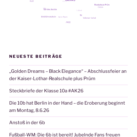
ein
Zeit­
zeu­
gen­
be­
richt“
NEUESTE BEITRÄGE
„Golden Dreams – Black Elegance“ – Abschlussfeier an
der Kaiser-Lothar-Realschule plus Prüm
Steckbriefe der Klasse 10a #AK26
Die 10b hat Berlin in der Hand – die Eroberung beginnt
am Montag, 8.6.26
Anstoß in der 6b
Fußball-WM: Die 6b ist bereit! Jubelnde Fans freuen