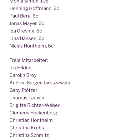
Mon­ja Simon, 10b
Hen­ning Hoff­mann, 6c
Paul Berg, 6c
Jonas May­er, 6c
Ida Gre­ving, 6c
Lina Han­sen, 6c
Nic­las Hont­heim, 6c
Freie Mit­ar­bei­ter:
Iris Hilden
Caro­lin Broy
Andrea Berger-Jaroszewski
Gaby Plötzer
Tho­mas Lauxen
Bri­git­te Richter-Weber
Cle­mens Hackenberg
Chris­ti­an Hontheim
Chris­ti­na Krebs
Chris­ti­na Schmitz