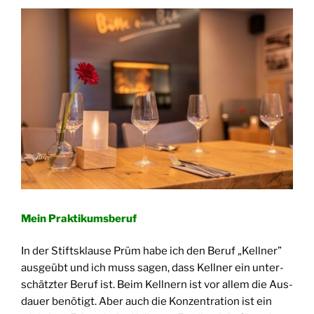
Mein Prak­ti­kums­be­ruf
In der Stifts­klau­se Prüm habe ich den Beruf „Kell­ner”
aus­ge­übt und ich muss sagen, dass Kell­ner ein unter­
schätz­ter Beruf ist. Beim Kell­nern ist vor allem die Aus­
dau­er benö­tigt. Aber auch die Kon­zen­tra­ti­on ist ein