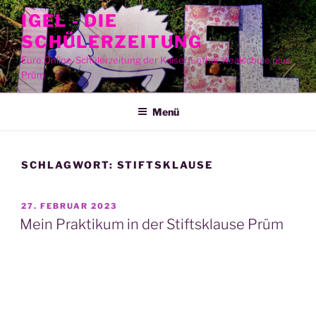
Zum
IGEL - DIE
Inhalt
SCHÜLERZEITUNG
springen
Eure Online-Schülerzeitung der Kaiser-Lothar-Realschule plus
Prüm
Menü
SCHLAGWORT:
STIFTSKLAUSE
VERÖFFENTLICHT
27. FEBRUAR 2023
AM
Mein Praktikum in der Stiftsklause Prüm