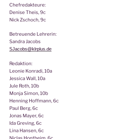
Chef­re­dak­teu­re:
Deni­se Theis, 9c
Nick Zscho­ch, 9c
Betreu­en­de Lehrerin:
San­dra Jacobs
SJacobs@klrplus.de
Redak­ti­on:
Leo­nie Kon­ra­di, 10a
Jes­si­ca Wall, 10a
Jule Roth, 10b
Mon­ja Simon, 10b
Hen­ning Hoff­mann, 6c
Paul Berg, 6c
Jonas May­er, 6c
Ida Gre­ving, 6c
Lina Han­sen, 6c
Nic­las Hont­heim, 6c