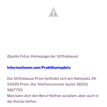
(Quel­le Fotos: Home­page der Stiftsklause)
Infor­ma­tio­nen zum
Prak­ti­kums­platz
Die Stifts­klau­se Prüm befin­det sich am Hahn­platz 29,
54595 Prüm. Die Tele­fon­num­mer lau­tet: 06551
9817755
Man kann dort den Beruf Kell­ner aus­üben, aber auch in
der Küche helfen.