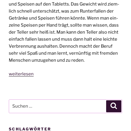
und Spei­sen auf den Tabletts. Das Gewicht wird ziem­
lich schnell unter­schätzt, was zum Run­ter­fal­len der
Geträn­ke und Spei­sen füh­ren könn­te. Wenn man ein­
zel­ne Spei­sen per Hand trägt, soll­te man wis­sen, dass
der Tel­ler sehr heiß ist. Man kann den Tel­ler also nicht
ein­fach fal­len las­sen und muss dann halt eine leich­te
Ver­bren­nung aus­hal­ten. Den­noch macht der Beruf
sehr viel Spaß und man lernt, ver­nünf­tig mit frem­den
Men­schen umzu­ge­hen und zu reden.
„Mein
weiterlesen
Prak­
ti­
kum
in
Suche
Suche
der
nach:
Stifts­
klau­
SCHLAGWÖRTER
se