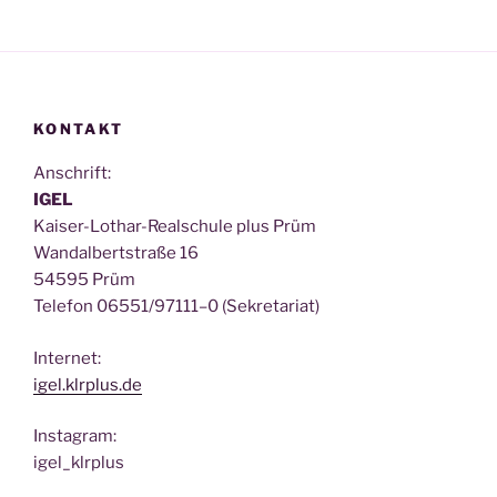
KONTAKT
Anschrift:
IGEL
Kai­ser-Lothar-Real­schu­le plus Prüm
Wan­dal­bert­stra­ße 16
54595 Prüm
Tele­fon 06551/97111–0 (Sekre­ta­ri­at)
Inter­net:
igel.klrplus.de
Insta­gram:
igel_klrplus