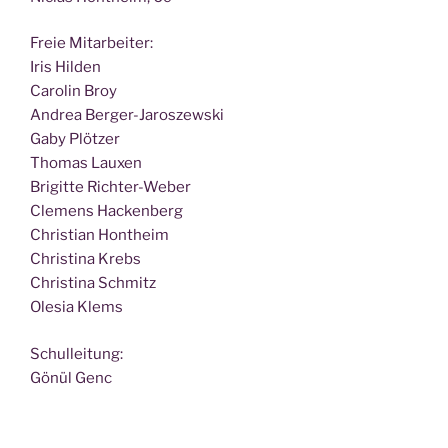
Freie Mit­ar­bei­ter:
Iris Hilden
Caro­lin Broy
Andrea Berger-Jaroszewski
Gaby Plötzer
Tho­mas Lauxen
Bri­git­te Richter-Weber
Cle­mens Hackenberg
Chris­ti­an Hontheim
Chris­ti­na Krebs
Chris­ti­na Schmitz
Ole­sia Klems
Schul­lei­tung:
Gönül Genc