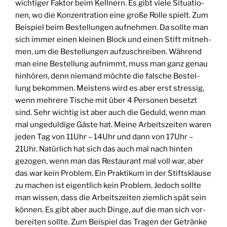
wich­ti­ger Fak­tor beim Kell­nern. Es gibt vie­le Situa­tio­
nen, wo die Kon­zen­tra­ti­on eine gro­ße Rol­le spielt. Zum
Bei­spiel beim Bestel­lun­gen auf­neh­men. Da soll­te man
sich immer einen klei­nen Block und einen Stift mit­neh­
men, um die Bestel­lun­gen auf­zu­schrei­ben. Wäh­rend
man eine Bestel­lung auf­nimmt, muss man ganz genau
hin­hö­ren, denn nie­mand möch­te die fal­sche Bestel­
lung bekom­men. Meis­tens wird es aber erst stres­sig,
wenn meh­re­re Tische mit über 4 Per­so­nen besetzt
sind. Sehr wich­tig ist aber auch die Geduld, wenn man
mal unge­dul­di­ge Gäs­te hat. Mei­ne Arbeits­zei­ten waren
jeden Tag von 11Uhr – 14Uhr und dann von 17Uhr –
21Uhr. Natür­lich hat sich das auch mal nach hin­ten
gezo­gen, wenn man das Restau­rant mal voll war, aber
das war kein Pro­blem. Ein Prak­ti­kum in der Stifts­klau­se
zu machen ist eigent­lich kein Pro­blem. Jedoch soll­te
man wis­sen, dass die Arbeits­zei­ten ziem­lich spät sein
kön­nen. Es gibt aber auch Din­ge, auf die man sich vor­
be­rei­ten soll­te. Zum Bei­spiel das Tra­gen der Geträn­ke