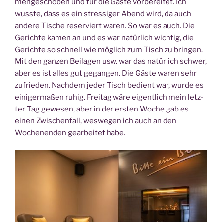
men­ge­scho­ben und für die Gäs­te vor­be­rei­tet. Ich
wuss­te, dass es ein stres­si­ger Abend wird, da auch
ande­re Tische reser­viert waren. So war es auch. Die
Gerich­te kamen an und es war natür­lich wich­tig, die
Gerich­te so schnell wie mög­lich zum Tisch zu brin­gen.
Mit den gan­zen Bei­la­gen usw. war das natür­lich schwer,
aber es ist alles gut gegan­gen. Die Gäs­te waren sehr
zufrie­den. Nach­dem jeder Tisch bedient war, wur­de es
eini­ger­ma­ßen ruhig. Frei­tag wäre eigent­lich mein letz­
ter Tag gewe­sen, aber in der ers­ten Woche gab es
einen Zwi­schen­fall, wes­we­gen ich auch an den
Wochen­en­den gear­bei­tet habe.