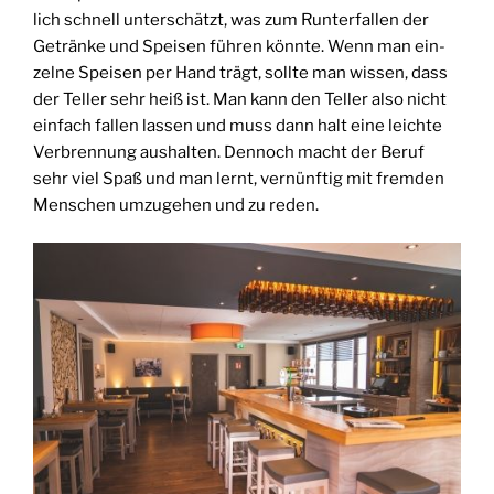
lich schnell unter­schätzt, was zum Run­ter­fal­len der
Geträn­ke und Spei­sen füh­ren könn­te. Wenn man ein­
zel­ne Spei­sen per Hand trägt, soll­te man wis­sen, dass
der Tel­ler sehr heiß ist. Man kann den Tel­ler also nicht
ein­fach fal­len las­sen und muss dann halt eine leich­te
Ver­bren­nung aus­hal­ten. Den­noch macht der Beruf
sehr viel Spaß und man lernt, ver­nünf­tig mit frem­den
Men­schen umzu­ge­hen und zu reden.