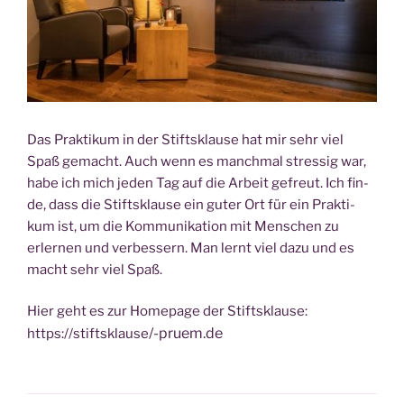
Das Prak­ti­kum in der Stifts­klau­se hat mir sehr viel
Spaß gemacht. Auch wenn es manch­mal stres­sig war,
habe ich mich jeden Tag auf die Arbeit gefreut. Ich fin­
de, dass die Stifts­klau­se ein guter Ort für ein Prak­ti­
kum ist, um die Kom­mu­ni­ka­ti­on mit Men­schen zu
erler­nen und ver­bes­sern. Man lernt viel dazu und es
macht sehr viel Spaß.
Hier geht es zur Home­page der Stiftsklause:
/
-pruem.de
https://stiftsklause