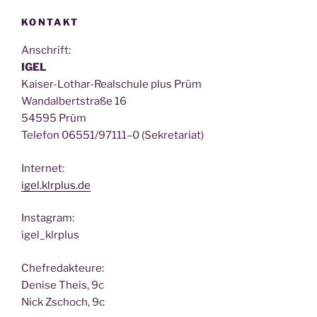
KONTAKT
Anschrift:
IGEL
Kai­ser-Lothar-Real­schu­le plus Prüm
Wan­dal­bert­stra­ße 16
54595 Prüm
Tele­fon 06551/97111–0 (Sekre­ta­ri­at)
Inter­net:
igel.klrplus.de
Insta­gram:
igel_klrplus
Chef­re­dak­teu­re:
Deni­se Theis, 9c
Nick Zscho­ch, 9c