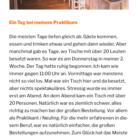
Ein Tag bei mei­nem Praktikum
Die meis­ten Tage lie­fen gleich ab. Gäs­te kom­men,
essen und trin­ken etwas und gehen dann wie­der. Aber
manch­mal gab es Tage, wo Tische mit über 20 Leu­ten
besetzt waren. So war es am Don­ners­tag in mei­ner 2.
Woche. Der Tag hat­te ruhig begon­nen. Ich kam wie
immer gegen 11:00 Uhr an. Vor­mit­tags war meis­tens
nicht so viel los. Mal war ein Tisch hier und da besetzt,
aber nichts spek­ta­ku­lä­res. Stres­sig wur­de es immer
erst am Abend. An dem Abend kam ein Tisch mit über
20 Per­so­nen. Natür­lich war es ziem­lich schwer, alles
rich­tig zu machen bei der gro­ßen Bestel­lung. Vor allem
als Prak­ti­kant / Neu­ling. Für die mehr erfah­re­nen in die­
sem Beruf, war es natür­lich ein­fa­cher, die gro­ßen
Bestel­lun­gen auf­zu­neh­men. Zum Glück hat das Meis­te