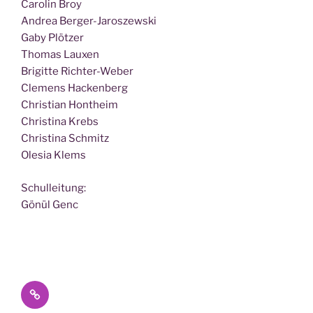
Caro­lin Broy
Andrea Berger-Jaroszewski
Gaby Plötzer
Tho­mas Lauxen
Bri­git­te Richter-Weber
Cle­mens Hackenberg
Chris­ti­an Hontheim
Chris­ti­na Krebs
Chris­ti­na Schmitz
Ole­sia Klems
Schul­lei­tung:
Gönül Genc
Datenschutz