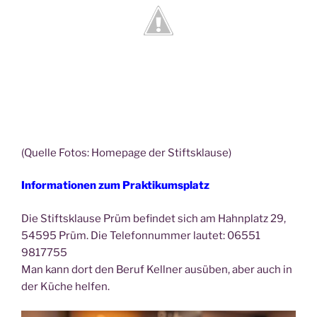
(Quel­le Fotos: Home­page der Stiftsklause)
Infor­ma­tio­nen zum
Prak­ti­kums­platz
Die Stifts­klau­se Prüm befin­det sich am Hahn­platz 29,
54595 Prüm. Die Tele­fon­num­mer lau­tet: 06551
9817755
Man kann dort den Beruf Kell­ner aus­üben, aber auch in
der Küche helfen.