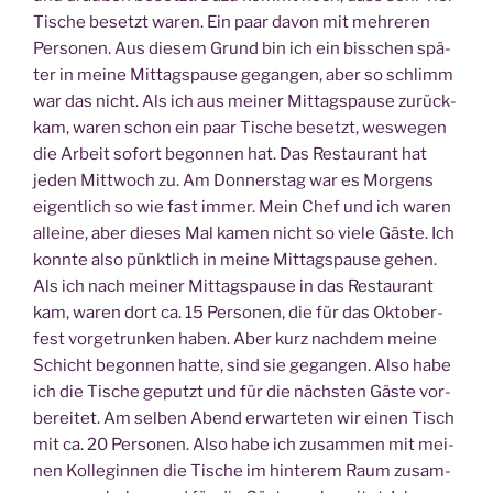
Tische besetzt waren. Ein paar davon mit meh­re­ren
Per­so­nen. Aus die­sem Grund bin ich ein biss­chen spä­
ter in mei­ne Mit­tags­pau­se gegan­gen, aber so schlimm
war das nicht. Als ich aus mei­ner Mit­tags­pau­se zurück­
kam, waren schon ein paar Tische besetzt, wes­we­gen
die Arbeit sofort begon­nen hat. Das Restau­rant hat
jeden Mitt­woch zu. Am Don­ners­tag war es Mor­gens
eigent­lich so wie fast immer. Mein Chef und ich waren
allei­ne, aber die­ses Mal kamen nicht so vie­le Gäs­te. Ich
konn­te also pünkt­lich in mei­ne Mit­tags­pau­se gehen.
Als ich nach mei­ner Mit­tags­pau­se in das Restau­rant
kam, waren dort ca. 15 Per­so­nen, die für das Okto­ber­
fest vor­ge­trun­ken haben. Aber kurz nach­dem mei­ne
Schicht begon­nen hat­te, sind sie gegan­gen. Also habe
ich die Tische geputzt und für die nächs­ten Gäs­te vor­
be­rei­tet. Am sel­ben Abend erwar­te­ten wir einen Tisch
mit ca. 20 Per­so­nen. Also habe ich zusam­men mit mei­
nen Kol­le­gin­nen die Tische im hin­te­rem Raum zusam­