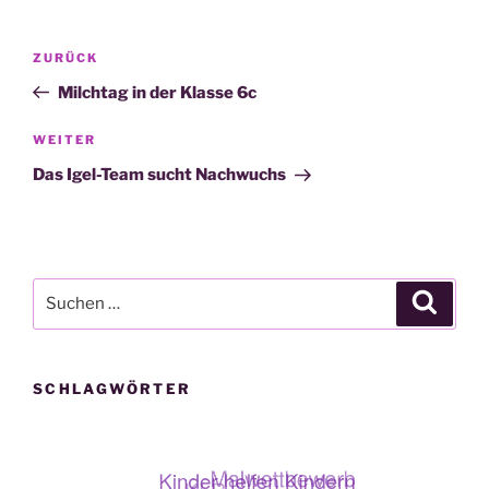
Beitragsnavigation
Vorheriger
ZURÜCK
Beitrag
Milchtag in der Klasse 6c
Nächster
WEITER
Beitrag
Das Igel-Team sucht Nachwuchs
Suche
Suche
nach:
SCHLAGWÖRTER