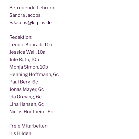
Betreu­en­de Lehrerin:
San­dra Jacobs
SJacobs@klrplus.de
Redak­ti­on:
Leo­nie Kon­ra­di, 10a
Jes­si­ca Wall, 10a
Jule Roth, 10b
Mon­ja Simon, 10b
Hen­ning Hoff­mann, 6c
Paul Berg, 6c
Jonas May­er, 6c
Ida Gre­ving, 6c
Lina Han­sen, 6c
Nic­las Hont­heim, 6c
Freie Mit­ar­bei­ter:
Iris Hilden