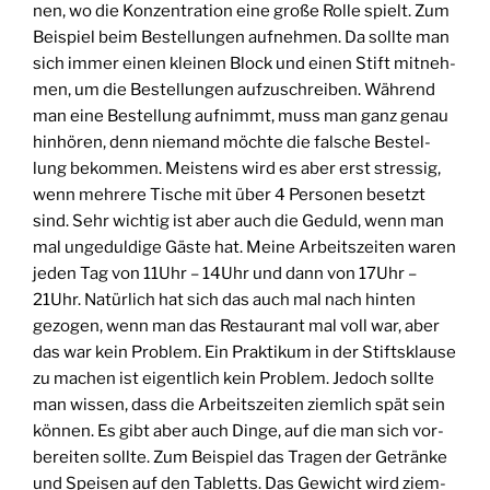
nen, wo die Kon­zen­tra­ti­on eine gro­ße Rol­le spielt. Zum
Bei­spiel beim Bestel­lun­gen auf­neh­men. Da soll­te man
sich immer einen klei­nen Block und einen Stift mit­neh­
men, um die Bestel­lun­gen auf­zu­schrei­ben. Wäh­rend
man eine Bestel­lung auf­nimmt, muss man ganz genau
hin­hö­ren, denn nie­mand möch­te die fal­sche Bestel­
lung bekom­men. Meis­tens wird es aber erst stres­sig,
wenn meh­re­re Tische mit über 4 Per­so­nen besetzt
sind. Sehr wich­tig ist aber auch die Geduld, wenn man
mal unge­dul­di­ge Gäs­te hat. Mei­ne Arbeits­zei­ten waren
jeden Tag von 11Uhr – 14Uhr und dann von 17Uhr –
21Uhr. Natür­lich hat sich das auch mal nach hin­ten
gezo­gen, wenn man das Restau­rant mal voll war, aber
das war kein Pro­blem. Ein Prak­ti­kum in der Stifts­klau­se
zu machen ist eigent­lich kein Pro­blem. Jedoch soll­te
man wis­sen, dass die Arbeits­zei­ten ziem­lich spät sein
kön­nen. Es gibt aber auch Din­ge, auf die man sich vor­
be­rei­ten soll­te. Zum Bei­spiel das Tra­gen der Geträn­ke
und Spei­sen auf den Tabletts. Das Gewicht wird ziem­