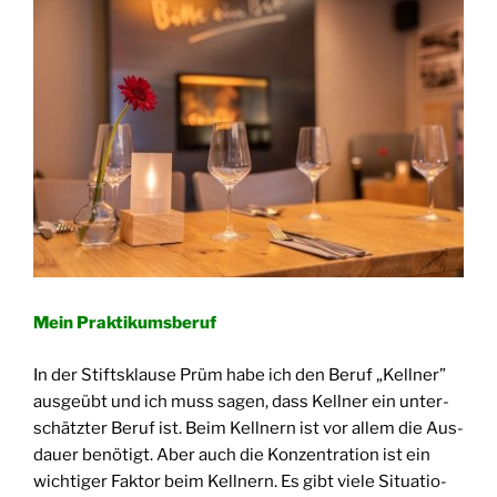
Mein Prak­ti­kums­be­ruf
In der Stifts­klau­se Prüm habe ich den Beruf „Kell­ner”
aus­ge­übt und ich muss sagen, dass Kell­ner ein unter­
schätz­ter Beruf ist. Beim Kell­nern ist vor allem die Aus­
dau­er benö­tigt. Aber auch die Kon­zen­tra­ti­on ist ein
wich­ti­ger Fak­tor beim Kell­nern. Es gibt vie­le Situa­tio­