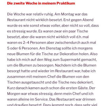
Die zwei­te Woche in mei­nem Praktikum
Die Woche war rela­tiv ruhig. Am Mon­tag war das
Restau­rant nicht wirk­lich besetzt. Erst gegen Abend
wur­de es wie sonst etwas vol­ler, aber nicht so voll, dass
es stres­sig wur­de. Es waren zwar ein paar Tische
besetzt, aber die waren nicht wirk­lich voll d.h. mal
waren es 2–4 Per­so­nen aber zwi­schen­durch auch mal
5 oder 6 Per­so­nen. Am Diens­tag soll­te ich mor­gens
neue Blu­men für die Tische zur Deko­ra­ti­on holen. Also
habe ich mich auf den Weg zum Super­markt gemacht,
um die Blu­men zu besor­gen. Nach­dem ich die Blu­men
besorgt hat­te und wie­der im Restau­rant war, habe ich
zusam­men mit mei­nem Chef die Blu­men von den
Tischen aus­ge­tauscht und die Tische neu deko­riert.
Kurz danach kamen auch schon die ers­ten Gäs­te. Der
Mor­gen war etwas stres­sig, denn mein Chef und ich
waren allei­ne im Ser­vice. Das Restau­rant war drin­nen
und drau­ßen besetzt. Dazu kommt noch, dass sehr viel