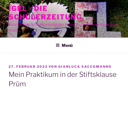
Zum
IGEL - DIE
Inhalt
SCHÜLERZEITUNG
springen
Eure Online-Schülerzeitung der Kaiser-Lothar-Realschule plus
Prüm
Menü
VERÖFFENTLICHT
27. FEBRUAR 2023
VON
GIANLUCA SACCOMANNO
AM
Mein Praktikum in der Stiftsklause
Prüm