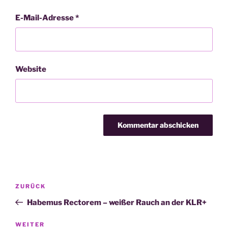
E-Mail-Adresse
*
Website
Beitragsnavigation
Vorheriger
ZURÜCK
Beitrag
Habemus Rectorem – weißer Rauch an der KLR+
Nächster
WEITER