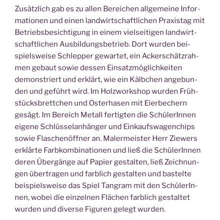
Zusätz­lich gab es zu allen Berei­chen all­ge­mei­ne Infor­
ma­tio­nen und einen land­wirt­schaft­li­chen Pra­xis­tag mit
Betriebs­be­sich­ti­gung in einem viel­sei­ti­gen land­wirt­
schaft­li­chen Aus­bil­dungs­be­trieb. Dort wur­den bei­
spiels­wei­se Schlep­per gewar­tet, ein Acker­schätz­rah­
men gebaut sowie des­sen Ein­satz­mög­lich­kei­ten
demons­triert und erklärt, wie ein Kälb­chen ange­bun­
den und geführt wird. Im Holz­work­shop wur­den Früh­
stücks­brett­chen und Oster­ha­sen mit Eier­be­chern
gesägt. Im Bereich Metall fer­tig­ten die Schü­le­rIn­nen
eige­ne Schlüs­sel­an­hän­ger und Ein­kaufs­wa­gen­chips
sowie Fla­schen­öff­ner an. Maler­meis­ter Herr Zie­wers
erklär­te Farb­kom­bi­na­tio­nen und ließ die Schü­le­rIn­nen
deren Über­gän­ge auf Papier gestal­ten, ließ Zeich­nun­
gen über­tra­gen und farb­lich gestal­ten und bas­tel­te
bei­spiels­wei­se das Spiel Tang­ram mit den Schü­le­rIn­
nen, wobei die ein­zel­nen Flä­chen farb­lich gestal­tet
wur­den und diver­se Figu­ren gelegt wurden.