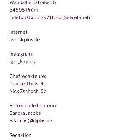
Wan­dal­bert­stra­ße 16
54595 Prüm
Tele­fon 06551/97111–0 (Sekre­ta­ri­at)
Inter­net:
igel.klrplus.de
Insta­gram:
igel_klrplus
Chef­re­dak­teu­re:
Deni­se Theis, 9c
Nick Zscho­ch, 9c
Betreu­en­de Lehrerin:
San­dra Jacobs
SJacobs@klrplus.de
Redak­ti­on: