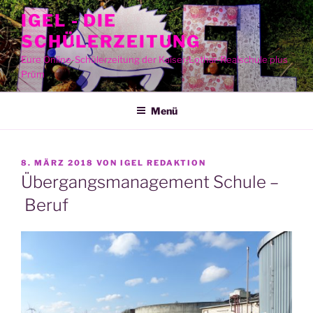
Zum
IGEL - DIE
Inhalt
SCHÜLERZEITUNG
springen
Eure Online-Schülerzeitung der Kaiser-Lothar-Realschule plus
Prüm
Menü
VERÖFFENTLICHT
8. MÄRZ 2018
VON
IGEL REDAKTION
AM
Übergangsmanagement Schule –
Beruf