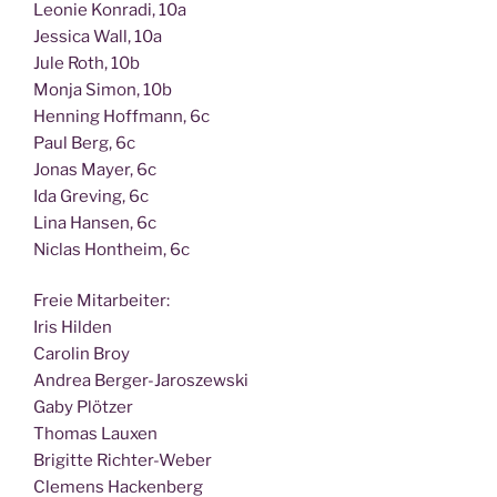
Leo­nie Kon­ra­di, 10a
Jes­si­ca Wall, 10a
Jule Roth, 10b
Mon­ja Simon, 10b
Hen­ning Hoff­mann, 6c
Paul Berg, 6c
Jonas May­er, 6c
Ida Gre­ving, 6c
Lina Han­sen, 6c
Nic­las Hont­heim, 6c
Freie Mit­ar­bei­ter:
Iris Hilden
Caro­lin Broy
Andrea Berger-Jaroszewski
Gaby Plötzer
Tho­mas Lauxen
Bri­git­te Richter-Weber
Cle­mens Hackenberg