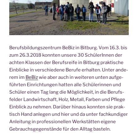
Berufs­bil­dungs­zen­trum BeBiz in Bit­burg. Vom 16.3. bis
zum 26.3.2018 konn­ten unse­re 30 Schü­le­rIn­nen der
ach­ten Klas­sen der Berufs­rei­fe in Bit­burg prak­ti­sche
Ein­bli­cke in ver­schie­de­ne Beru­fe erhal­ten.
Unter ande­
rem im
BeBiz
wie aber auch in wei­te­ren unten auf­ge­
führ­ten Ein­rich­tun­gen hat­ten alle Schü­le­rin­nen und
Schü­ler einen Tag lang die Mög­lich­keit, in die Berufs­
fel­der Land­wirt­schaft, Holz, Metall, Far­ben und Pfle­ge
Ein­blick zu neh­men. Dar­über hin­aus konn­ten sie prak­
tisch Hand anle­gen und hier und da unter fach­kun­di­ger
Anlei­tung in pro­fes­sio­nel­len Werk­stät­ten eige­ne
Gebrauchs­ge­gen­stän­de für den All­tag basteln.