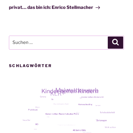
Beitrag
privat… das bin ich: Enrico Stellmacher
Suche
Suche
nach:
SCHLAGWÖRTER