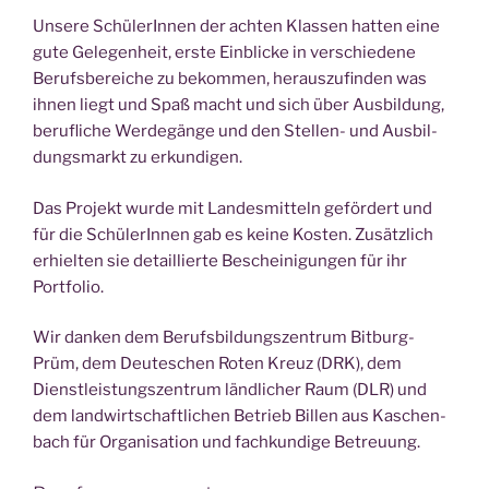
Unse­re Schü­le­rIn­nen der ach­ten Klas­sen hat­ten eine
gute Gele­gen­heit, ers­te Ein­bli­cke in ver­schie­de­ne
Berufs­be­rei­che zu bekom­men, her­aus­zu­fin­den was
ihnen liegt und Spaß macht und sich über Aus­bil­dung,
beruf­li­che Wer­de­gän­ge und den Stel­len- und Aus­bil­
dungs­markt zu erkundigen.
Das Pro­jekt wur­de mit Lan­des­mit­teln geför­dert und
für die Schü­le­rIn­nen gab es kei­ne Kos­ten. Zusätz­lich
erhiel­ten sie detail­lier­te Beschei­ni­gun­gen für ihr
Portfolio.
Wir dan­ken dem Berufs­bil­dungs­zen­trum Bit­burg-
Prüm, dem Deu­te­schen Roten Kreuz (DRK), dem
Dienst­leis­tungs­zen­trum länd­li­cher Raum (DLR) und
dem land­wirt­schaft­li­chen Betrieb Bil­len aus Kaschen­
bach für Orga­ni­sa­ti­on und fach­kun­di­ge Betreuung.