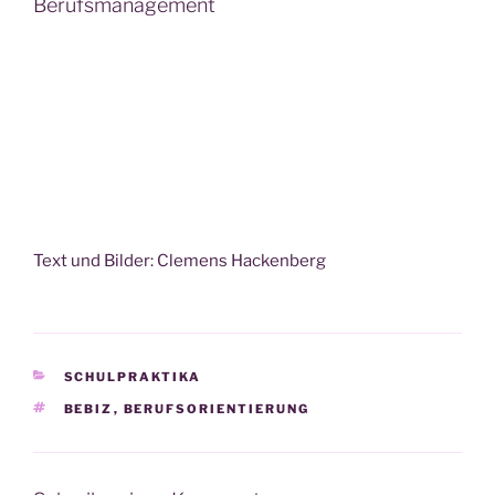
Berufsmanagement
Text und Bil­der: Cle­mens Hackenberg
KATEGORIEN
SCHULPRAKTIKA
SCHLAGWÖRTER
BEBIZ
,
BERUFSORIENTIERUNG