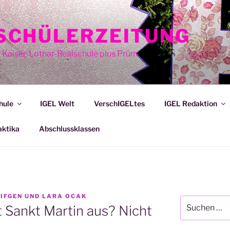
E SCHÜLERZEITUNG
r Kaiser-Lothar-Realschule plus Prüm
hule
IGEL Welt
VerschIGELtes
IGEL Redaktion
aktika
Abschlussklassen
EIFGEN UND LARA OCAK
Suche
 Sankt Martin aus? Nicht
nach: