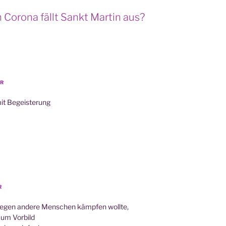
Corona fällt Sankt Martin aus?
HR
mit Begeisterung
R
 gegen ande­re Men­schen kämp­fen woll­te,
 Zum Vorbild