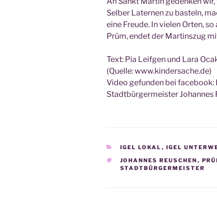
An Sankt Mar­tin geden­ken wir, 
Sel­ber Later­nen zu bas­teln, ma
eine Freu­de. In vie­len Orten, so
Prüm, endet der Mar­tins­zug mi
Text: Pia Leif­gen und Lara Oca
(Quel­le: www.kindersache.de)
Video gefun­den bei face­book: Ig
Stadt­bür­ger­meis­ter Johan­ne
KATEGORIEN
IGEL LOKAL
,
IGEL UNTERW
SCHLAGWÖRTER
JOHANNES REUSCHEN
,
PR
STADTBÜRGERMEISTER