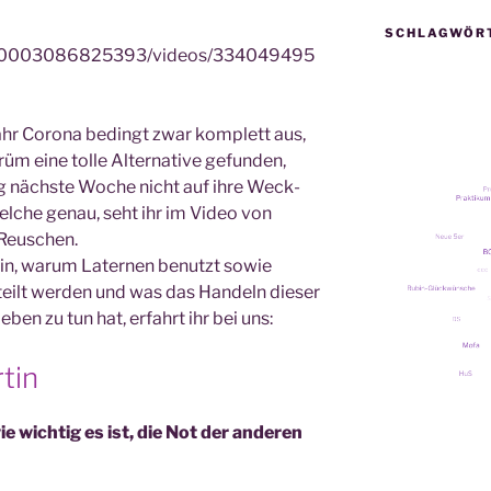
SCHLAGWÖR
100003086825393/videos/334049495
 Jahr Coro­na bedingt zwar kom­plett aus,
 eine tol­le Alter­na­ti­ve gefun­den,
ag nächs­te Woche nicht auf ihre Weck­
el­che genau, seht ihr im Video von
 Reuschen.
in, war­um Later­nen benutzt sowie
eilt wer­den und was das Han­deln die­ser
eben zu tun hat, erfahrt ihr bei uns:
tin
wie wich­tig es ist, die Not der ande­ren