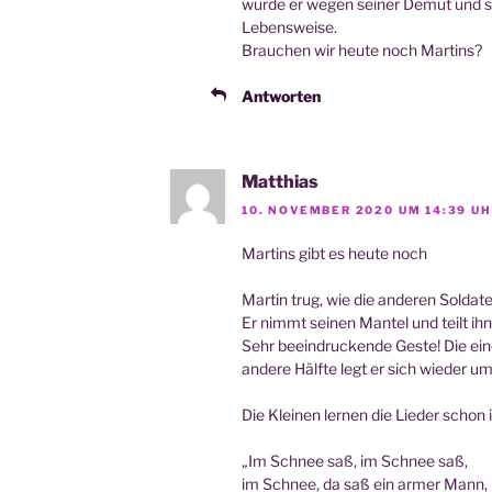
wur­de er wegen sei­ner Demut und s
Lebensweise.
Brau­chen wir heu­te noch Martins?
Antworten
Matthias
10. NOVEMBER 2020 UM 14:39 U
Mar­tins gibt es heu­te noch
Mar­tin trug, wie die ande­ren Sol­da
Er nimmt sei­nen Man­tel und teilt ih
Sehr beein­dru­cken­de Ges­te! Die eine
ande­re Hälf­te legt er sich wie­der u
Die Klei­nen ler­nen die Lie­der scho
„Im Schnee saß, im Schnee saß,
im Schnee, da saß ein armer Mann,