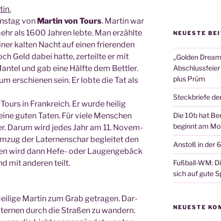
tin.
ns­tag von
Mar­tin von Tours
. Mar­tin war
ehr als 1600 Jah­ren leb­te. Man erzähl­te
NEUESTE BE
iner kal­ten Nacht auf einen frie­ren­den
ch Geld dabei hat­te, zer­teil­te er mit
„Golden Dreams
­tel und gab eine Hälf­te dem Bett­ler.
Abschlussfeier
plus Prüm
um erschie­nen sein. Er lob­te die Tat als
Steckbriefe de
Tours in Frank­reich. Er wur­de hei­lig
­ne guten Taten. Für vie­le Men­schen
Die 10b hat Ber
beginnt am Mon
fer. Dar­um wird jedes Jahr am 11. Novem­
 Umzug der Later­nen­schar beglei­tet den
Anstoß in der 
n­den wird dann Hefe- oder Lau­gen­ge­bäck
nd mit ande­ren teilt.
Fußball-WM: Die
sich auf gute Sp
Hei­li­ge Mar­tin zum Grab getra­gen. Dar­
NEUESTE KO
ter­nen durch die Stra­ßen zu wan­dern.