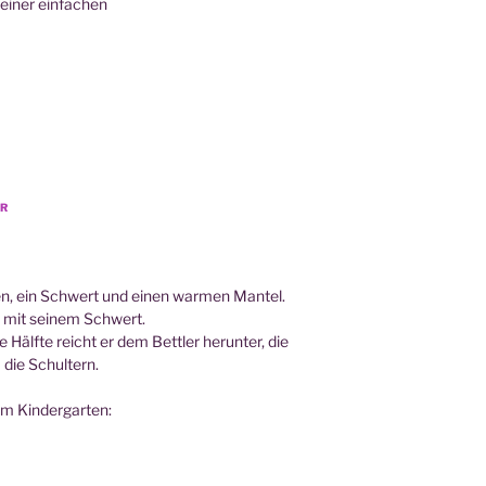
ei­ner einfachen
HR
­ten, ein Schwert und einen war­men Mantel.
n mit sei­nem Schwert.
 Hälf­te reicht er dem Bett­ler her­un­ter, die
m die Schultern.
n im Kindergarten: