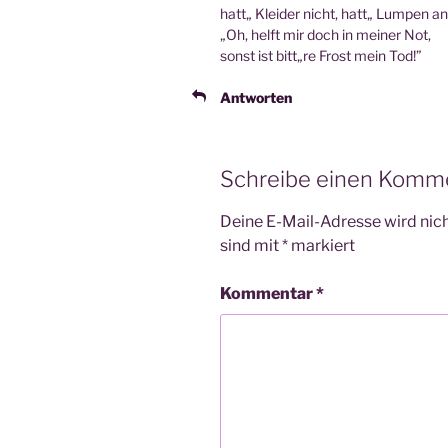
hatt„ Klei­der nicht, hatt„ Lum­pen an
„Oh, helft mir doch in mei­ner Not,
sonst ist bitt„re Frost mein Tod!”
Antworten
Schreibe einen Komm
Deine E-Mail-Adresse wird nicht
sind mit
*
markiert
Kommentar
*