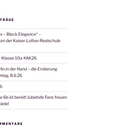
ITRÄGE
 – Black Elegance“ –
 an der Kaiser-Lothar-Realschule
r Klasse 10a #AK26
lin in der Hand – die Eroberung
tag, 8.6.26
6b
 6b ist bereit! Jubelnde Fans freuen
iele!
MMENTARE