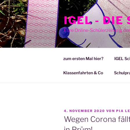
Zum
Inhalt
IGEL - DI
springen
Eure Online-Schülerzeitung de
zum ersten Mal hier?
IGEL Sc
Klassenfahrten & Co
Schulpr
VERÖFFENTLICHT
4. NOVEMBER 2020
VON
PIA L
AM
Wegen Corona fällt
in Prüm!