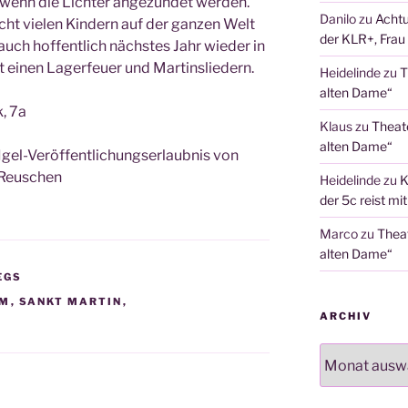
wenn die Lich­ter ange­zün­det wer­den.
Danilo
zu
Achtu
cht vie­len Kin­dern auf der gan­zen Welt
der KLR+, Frau 
 auch hof­fent­lich nächs­tes Jahr wie­der in
t einen Lager­feu­er und Martinsliedern.
Heidelinde
zu
T
alten Dame“
k, 7a
Klaus
zu
Theat
alten Dame“
el-Ver­öf­fent­li­chungs­er­laub­nis von
s Reuschen
Heidelinde
zu
K
der 5c reist mi
Marco
zu
Thea
alten Dame“
EGS
ÜM
,
SANKT MARTIN
,
ARCHIV
Archiv