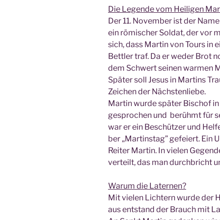
Die Legen­de vom Hei­li­gen Mar
Der 11. Novem­ber ist der Name
ein römi­scher Sol­dat, der vor m
sich, dass Mar­tin von Tours in e
Bett­ler traf. Da er weder Brot no
dem Schwert sei­nen war­men Man
Spä­ter soll Jesus in Mar­tins Tra
Zei­chen der Nächstenliebe.
Mar­tin wur­de spä­ter Bischof in 
gespro­chen und berühmt für sei
war er ein Beschüt­zer und Hel­
ber „Mar­tins­tag” gefei­ert. Ein
Rei­ter Mar­tin. In vie­len Gege
ver­teilt, das man durch­bricht u
War­um die Laternen?
Mit vie­len Lich­tern wur­de der 
aus ent­stand der Brauch mit La