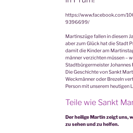
https://www.facebook.com/
9396699/
Mar­tins­zü­ge fal­len in die­sem
aber zum Glück hat die Stadt Prüm
damit die Kin­der am Mar­tins­t
män­ner ver­zich­ten müs­sen – w
Stadt­bür­ger­meis­ter Johan­nes
Die Geschich­te von Sankt Mar­t
Weck­män­ner oder Bre­zeln ver­t
Per­son mit unse­rem heu­ti­gen L
Teile wie Sankt Mar
Der hei­li­ge Mar­tin zeigt uns, 
zu sehen und zu helfen.