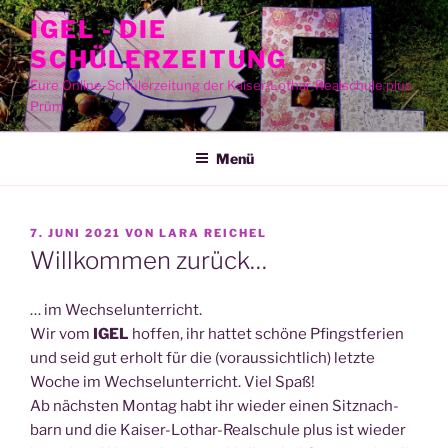
Zum
IGEL - DIE
Inhalt
SCHÜLERZEITUNG
springen
Eure Online-Schülerzeitung der Kaiser-Lothar-Realschule plus
Prüm
Menü
VERÖFFENTLICHT
7. JUNI 2021
VON
LARA REICHEL
AM
Willkommen zurück…
… im Wechselunterricht.
Wir vom
IGEL
hof­fen, ihr hat­tet schö­ne Pfingst­fe­ri­en
und seid gut erholt für die (vor­aus­sicht­lich) letz­te
Woche im Wech­sel­un­ter­richt. Viel Spaß!
Ab nächs­ten Mon­tag habt ihr wie­der einen Sitz­nach­
barn und die Kai­ser-Lothar-Real­schu­le plus ist wie­der