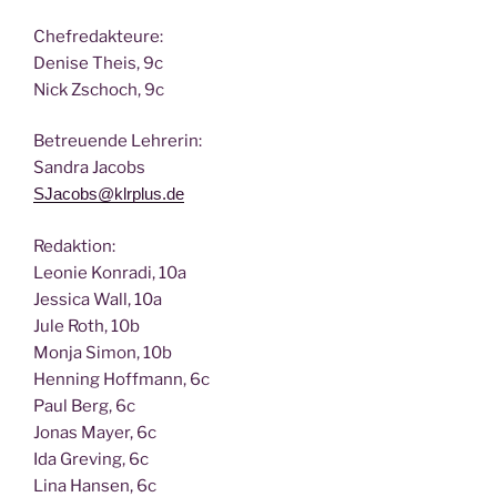
Chef­re­dak­teu­re:
Deni­se Theis, 9c
Nick Zscho­ch, 9c
Betreu­en­de Lehrerin:
San­dra Jacobs
SJacobs@klrplus.de
Redak­ti­on:
Leo­nie Kon­ra­di, 10a
Jes­si­ca Wall, 10a
Jule Roth, 10b
Mon­ja Simon, 10b
Hen­ning Hoff­mann, 6c
Paul Berg, 6c
Jonas May­er, 6c
Ida Gre­ving, 6c
Lina Han­sen, 6c