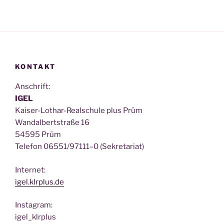
KONTAKT
Anschrift:
IGEL
Kai­ser-Lothar-Real­schu­le plus Prüm
Wan­dal­bert­stra­ße 16
54595 Prüm
Tele­fon 06551/97111–0 (Sekre­ta­ri­at)
Inter­net:
igel.klrplus.de
Insta­gram:
igel_klrplus