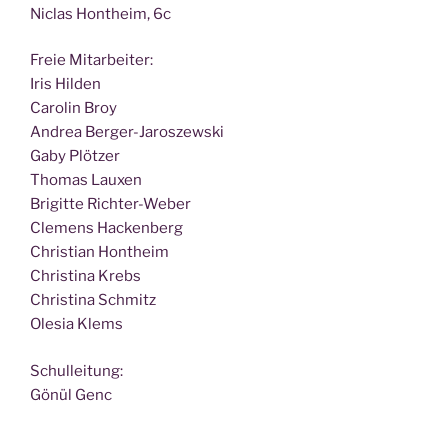
Nic­las Hont­heim, 6c
Freie Mit­ar­bei­ter:
Iris Hilden
Caro­lin Broy
Andrea Berger-Jaroszewski
Gaby Plötzer
Tho­mas Lauxen
Bri­git­te Richter-Weber
Cle­mens Hackenberg
Chris­ti­an Hontheim
Chris­ti­na Krebs
Chris­ti­na Schmitz
Ole­sia Klems
Schul­lei­tung:
Gönül Genc