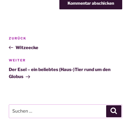
Beitragsnavigation
Vorheriger
ZURÜCK
Beitrag
Witzeecke
Nächster
WEITER
Beitrag
Der Esel – ein beliebtes (Haus-)Tier rund um den
Globus
Suche
Suche
nach: