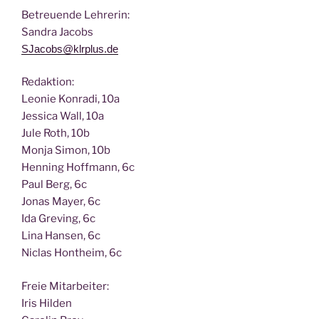
Betreu­en­de Lehrerin:
San­dra Jacobs
SJacobs@klrplus.de
Redak­ti­on:
Leo­nie Kon­ra­di, 10a
Jes­si­ca Wall, 10a
Jule Roth, 10b
Mon­ja Simon, 10b
Hen­ning Hoff­mann, 6c
Paul Berg, 6c
Jonas May­er, 6c
Ida Gre­ving, 6c
Lina Han­sen, 6c
Nic­las Hont­heim, 6c
Freie Mit­ar­bei­ter:
Iris Hilden