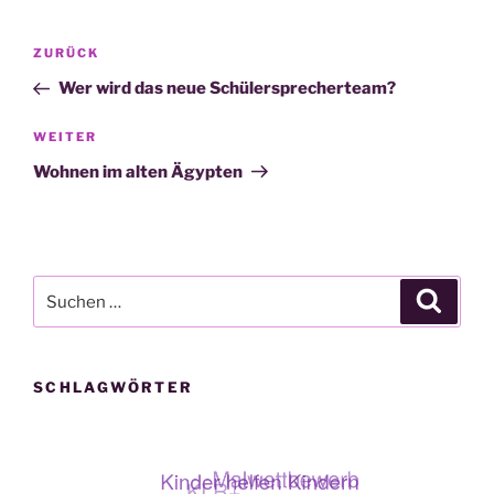
Beitragsnavigation
Vorheriger
ZURÜCK
Beitrag
Wer wird das neue Schülersprecherteam?
Nächster
WEITER
Beitrag
Wohnen im alten Ägypten
Suche
Suche
nach:
SCHLAGWÖRTER