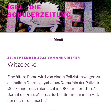
Zum
IGEL - DIE
Inhalt
SCHÜLERZEITUNG
springen
Eure Online-Schülerzeitung der Kaiser-Lothar-Realschule plus
Prüm
Menü
VERÖFFENTLICHT
27. SEPTEMBER 2022
VON
ANNA MEYER
AM
Witzeecke
Eine älte­re Dame wird von einem Poli­zis­ten wegen zu
schnel­lem Fah­ren ange­hal­ten. Dar­auf­hin der Poli­zist:
„Sie kön­nen doch hier nicht mit 80 durch­bret­tern.”
Dar­auf die Frau: „Ach, das ist bestimmt nur mein Hut,
der mich so alt macht.”