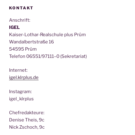
KONTAKT
Anschrift:
IGEL
Kai­ser-Lothar-Real­schu­le plus Prüm
Wan­dal­bert­stra­ße 16
54595 Prüm
Tele­fon 06551/97111–0 (Sekre­ta­ri­at)
Inter­net:
igel.klrplus.de
Insta­gram:
igel_klrplus
Chef­re­dak­teu­re:
Deni­se Theis, 9c
Nick Zscho­ch, 9c