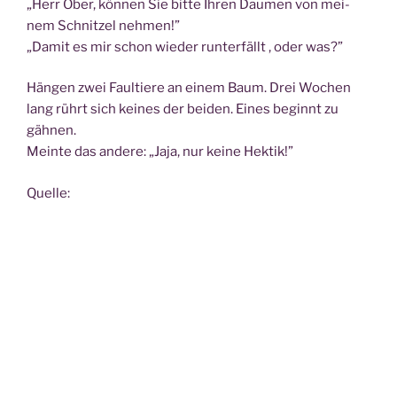
„Herr Ober, kön­nen Sie bit­te Ihren Dau­men von mei­
nem Schnit­zel nehmen!”
„Damit es mir schon wie­der run­ter­fällt , oder was?”
Hän­gen zwei Faul­tie­re an einem Baum. Drei Wochen
lang rührt sich kei­nes der bei­den. Eines beginnt zu
gähnen.
Mein­te das ande­re: „Jaja, nur kei­ne Hektik!”
Quel­le: