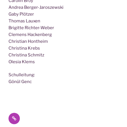
Caro­lin Broy
Andrea Berger-Jaroszewski
Gaby Plötzer
Tho­mas Lauxen
Bri­git­te Richter-Weber
Cle­mens Hackenberg
Chris­ti­an Hontheim
Chris­ti­na Krebs
Chris­ti­na Schmitz
Ole­sia Klems
Schul­lei­tung:
Gönül Genc
Datenschutz