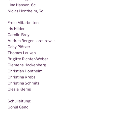
Lina Han­sen, 6c
Nic­las Hont­heim, 6c
Freie Mit­ar­bei­ter:
Iris Hilden
Caro­lin Broy
Andrea Berger-Jaroszewski
Gaby Plötzer
Tho­mas Lauxen
Bri­git­te Richter-Weber
Cle­mens Hackenberg
Chris­ti­an Hontheim
Chris­ti­na Krebs
Chris­ti­na Schmitz
Ole­sia Klems
Schul­lei­tung:
Gönül Genc