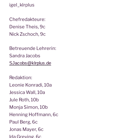
igel_klrplus
Chef­re­dak­teu­re:
Deni­se Theis, 9c
Nick Zscho­ch, 9c
Betreu­en­de Lehrerin:
San­dra Jacobs
SJacobs@klrplus.de
Redak­ti­on:
Leo­nie Kon­ra­di, 10a
Jes­si­ca Wall, 10a
Jule Roth, 10b
Mon­ja Simon, 10b
Hen­ning Hoff­mann, 6c
Paul Berg, 6c
Jonas May­er, 6c
Ida Gre­ving, 6c