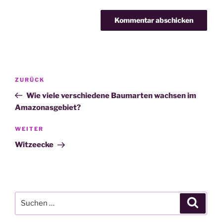
Beitragsnavigation
Vorheriger
ZURÜCK
Beitrag
Wie viele verschiedene Baumarten wachsen im
Amazonasgebiet?
Nächster
WEITER
Beitrag
Witzeecke
Suche
Suche
nach: