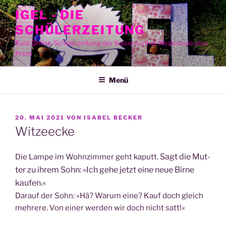
Zum
IGEL - DIE
Inhalt
SCHÜLERZEITUNG
springen
Eure Online-Schülerzeitung der Kaiser-Lothar-Realschule plus
Prüm
Menü
VERÖFFENTLICHT
20. MAI 2021
VON
ISABEL BECKER
AM
Witzeecke
Sagt die Mut­
Die Lam­pe im Wohn­zim­mer geht kaputt.
ter zu ihrem Sohn: »Ich gehe jetzt eine neue Bir­ne
kaufen.«
Dar­auf der Sohn: »Hä? War­um eine? Kauf doch gleich
meh­re­re. Von einer wer­den wir doch nicht satt!«