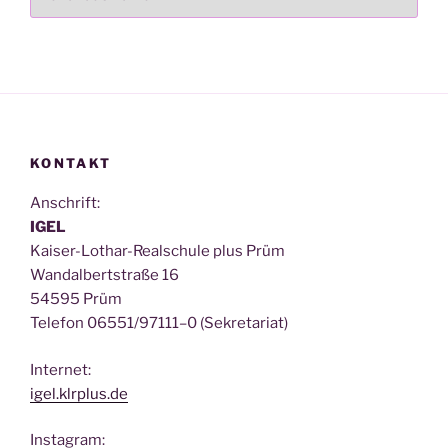
KONTAKT
Anschrift:
IGEL
Kai­ser-Lothar-Real­schu­le plus Prüm
Wan­dal­bert­stra­ße 16
54595 Prüm
Tele­fon 06551/97111–0 (Sekre­ta­ri­at)
Inter­net:
igel.klrplus.de
Insta­gram: