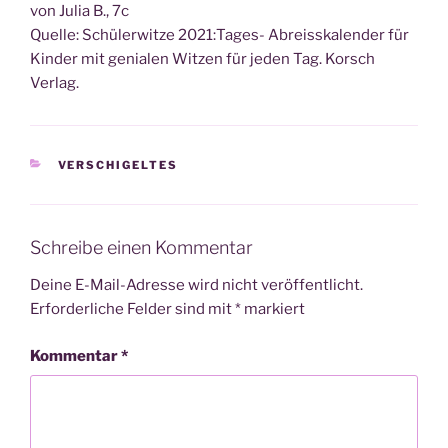
von Julia B., 7c
Quel­le: Schü­ler­wit­ze 2021:Tages- Abreiss­ka­len­der für
Kin­der mit genia­len Wit­zen für jeden Tag. Korsch
Verlag.
KATEGORIEN
VERSCHIGELTES
Schreibe einen Kommentar
Deine E-Mail-Adresse wird nicht veröffentlicht.
Erforderliche Felder sind mit
*
markiert
Kommentar
*