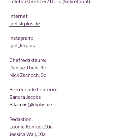
Tele­fon 06551/97111–0 (Sekre­ta­ri­at)
Inter­net:
igel.klrplus.de
Insta­gram:
igel_klrplus
Chef­re­dak­teu­re:
Deni­se Theis, 9c
Nick Zscho­ch, 9c
Betreu­en­de Lehrerin:
San­dra Jacobs
SJacobs@klrplus.de
Redak­ti­on:
Leo­nie Kon­ra­di, 10a
Jes­si­ca Wall, 10a