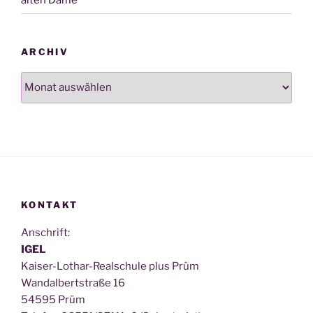
ARCHIV
Archiv
KONTAKT
Anschrift:
IGEL
Kai­ser-Lothar-Real­schu­le plus Prüm
Wan­dal­bert­stra­ße 16
54595 Prüm