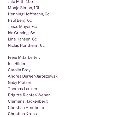
Jule Roth, 10b
Mon­ja Simon, 10b
Hen­ning Hoff­mann, 6c
Paul Berg, 6c
Jonas May­er, 6c
Ida Gre­ving, 6c
Lina Han­sen, 6c
Nic­las Hont­heim, 6c
Freie Mit­ar­bei­ter:
Iris Hilden
Caro­lin Broy
Andrea Berger-Jaroszewski
Gaby Plötzer
Tho­mas Lauxen
Bri­git­te Richter-Weber
Cle­mens Hackenberg
Chris­ti­an Hontheim
Chris­ti­na Krebs