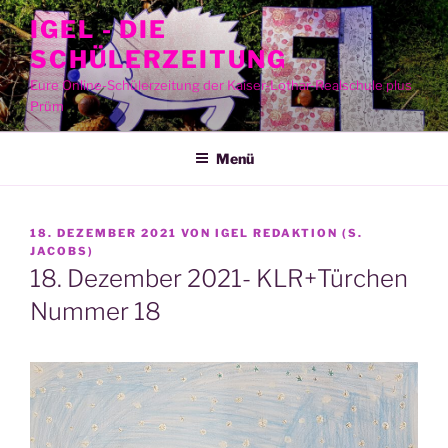
Zum
IGEL - DIE
Inhalt
SCHÜLERZEITUNG
springen
Eure Online-Schülerzeitung der Kaiser-Lothar-Realschule plus
Prüm
Menü
VERÖFFENTLICHT
18. DEZEMBER 2021
VON
IGEL REDAKTION (S.
AM
JACOBS)
18. Dezember 2021- KLR+Türchen
Nummer 18