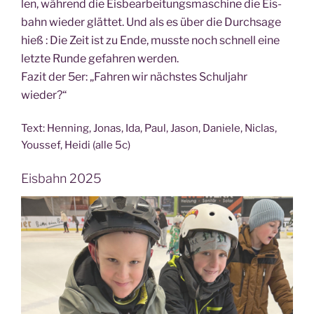
len, wäh­rend die Eis­be­ar­bei­tungs­ma­schi­ne die Eis­
bahn wie­der glät­tet. Und als es über die Durch­sa­ge
hieß : Die Zeit ist zu Ende, muss­te noch schnell eine
letz­te Run­de gefah­ren werden.
Fazit der 5er: „Fah­ren wir nächs­tes Schul­jahr
wieder?“
Text: Hen­ning, Jonas, Ida, Paul, Jason, Danie­le, Nic­las,
Yous­sef, Hei­di (alle 5c)
Eisbahn 2025