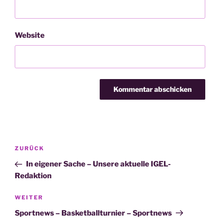
Website
Beitragsnavigation
Vorheriger
ZURÜCK
Beitrag
In eigener Sache – Unsere aktuelle IGEL-
Redaktion
Nächster
WEITER
Beitrag
Sportnews – Basketballturnier – Sportnews