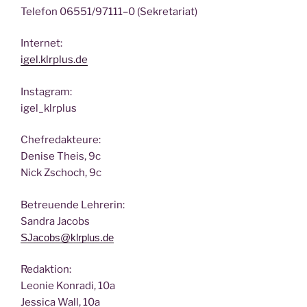
Tele­fon 06551/97111–0 (Sekre­ta­ri­at)
Inter­net:
igel.klrplus.de
Insta­gram:
igel_klrplus
Chef­re­dak­teu­re:
Deni­se Theis, 9c
Nick Zscho­ch, 9c
Betreu­en­de Lehrerin:
San­dra Jacobs
SJacobs@klrplus.de
Redak­ti­on:
Leo­nie Kon­ra­di, 10a
Jes­si­ca Wall, 10a