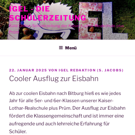
Zum
IGEL - DIE
Inhalt
SCHÜLERZEITUNG
springen
Eure Online-Schülerzeitung der Kaiser-Lothar-Realschule plus
Prüm
Menü
VERÖFFENTLICHT
22. JANUAR 2025
VON
IGEL REDAKTION (S. JACOBS)
AM
Cooler Ausflug zur Eisbahn
Ab zur coo­len Eis­bahn nach Bit­burg hieß es wie jedes
Jahr für alle 5er- und 6er-Klas­sen unse­rer Kai­ser-
Der Aus­flug zur Eis­bahn
Lothar-Real­schu­le plus Prüm.
för­dert die Klas­sen­ge­mein­schaft und ist immer eine
auf­re­gen­de und auch lehr­rei­che Erfah­rung für
Schüler.