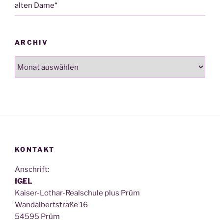
alten Dame“
ARCHIV
Archiv
KONTAKT
Anschrift:
IGEL
Kai­ser-Lothar-Real­schu­le plus Prüm
Wan­dal­bert­stra­ße 16
54595 Prüm