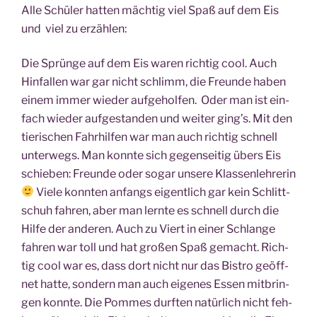
Alle Schü­ler hat­ten mäch­tig viel Spaß auf dem Eis
und viel zu erzählen:
Die Sprün­ge auf dem Eis waren rich­tig cool. Auch
Hin­fal­len war gar nicht schlimm, die Freun­de haben
einem immer wie­der auf­ge­hol­fen. Oder man ist ein­
fach wie­der auf­ge­stan­den und wei­ter ging’s. Mit den
tie­ri­schen Fahr­hil­fen war man auch rich­tig schnell
unter­wegs. Man konn­te sich gegen­sei­tig übers Eis
schie­ben: Freun­de oder sogar unse­re Klas­sen­leh­re­rin
Vie­le konn­ten anfangs eigent­lich gar kein Schlitt­
schuh fah­ren, aber man lern­te es schnell durch die
Hil­fe der ande­ren. Auch zu Viert in einer Schlan­ge
fah­ren war toll und hat gro­ßen Spaß gemacht. Rich­
tig cool war es, dass dort nicht nur das Bis­tro geöff­
net hat­te, son­dern man auch eige­nes Essen mit­brin­
gen konn­te. Die Pom­mes durf­ten natür­lich nicht feh­