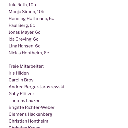
Jule Roth, 10b
Mon­ja Simon, 10b
Hen­ning Hoff­mann, 6c
Paul Berg, 6c
Jonas May­er, 6c
Ida Gre­ving, 6c
Lina Han­sen, 6c
Nic­las Hont­heim, 6c
Freie Mit­ar­bei­ter:
Iris Hilden
Caro­lin Broy
Andrea Berger-Jaroszewski
Gaby Plötzer
Tho­mas Lauxen
Bri­git­te Richter-Weber
Cle­mens Hackenberg
Chris­ti­an Hontheim
Chris­ti­na Krebs