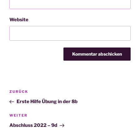
Website
Beitragsnavigation
Vorheriger
ZURÜCK
Beitrag
Erste Hilfe Übung in der 8b
Nächster
WEITER
Beitrag
Abschluss 2022 – 9d