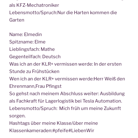
als KFZ-Mechatroniker
Lebensmotto/Spruch:Nur die Har­ten kom­men die
Garten
Name: Elme­din
Spitz­na­me: Elme
Lieb­lings­fach: Mathe
Gegen­teil­fach: Deutsch
Was ich an der KLR+ ver­mis­sen wer­de: In der ers­ten
Stun­de zu Frühstücken
Wen ich an der KLR+ ver­mis­sen werde:Herr Weiß den
Ehrenmann,Frau Pfingst
So gehst nach mei­nem Abschluss wei­ter: Aus­bil­dung
als Fach­kraft für Lager­lo­gis­tik bei Tes­la Automation.
Lebensmotto/Spruch: Mich früh um mei­ne Zukunft
sorgen.
Hash­tags über mei­ne Klasse/über mei­ne
Klassenkameraden:#pfeife#LiebenWir