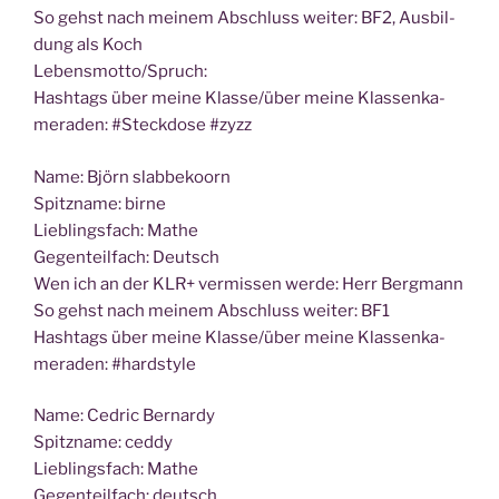
So gehst nach mei­nem Abschluss wei­ter: BF2, Aus­bil­
dung als Koch
Lebensmotto/Spruch:
Hash­tags über mei­ne Klasse/über mei­ne Klas­sen­ka­
me­ra­den: #Steck­do­se #zyzz
Name: Björn slabbekoorn
Spitz­na­me: birne
Lieb­lings­fach: Mathe
Gegen­teil­fach: Deutsch
Wen ich an der KLR+ ver­mis­sen wer­de: Herr Bergmann
So gehst nach mei­nem Abschluss wei­ter: BF1
Hash­tags über mei­ne Klasse/über mei­ne Klas­sen­ka­
me­ra­den: #hard­style
Name: Ced­ric Bernardy
Spitz­na­me: ceddy
Lieb­lings­fach: Mathe
Gegen­teil­fach: deutsch