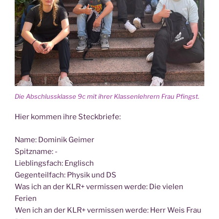
Die Abschluss­klas­se 9c mit ihrer Klas­sen­leh­rern Frau Pfingst.
Hier kom­men ihre Steckbriefe:
Name: Domi­nik Geimer
Spitzname: -
Lieb­lings­fach: Englisch
Gegen­teil­fach: Phy­sik und DS
Was ich an der KLR+ ver­mis­sen wer­de: Die vie­len
Ferien
Wen ich an der KLR+ ver­mis­sen wer­de: Herr Weis Frau