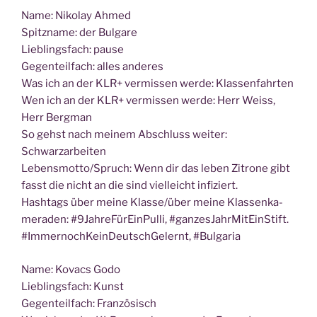
Name: Niko­lay Ahmed
Spitz­na­me: der Bulgare
Lieb­lings­fach: pause
Gegen­teil­fach: alles anderes
Was ich an der KLR+ ver­mis­sen wer­de: Klassenfahrten
Wen ich an der KLR+ ver­mis­sen wer­de: Herr Weiss,
Herr Bergman
So gehst nach mei­nem Abschluss wei­ter:
Schwarzarbeiten
Lebensmotto/Spruch: Wenn dir das leben Zitro­ne gibt
fasst die nicht an die sind viel­leicht infiziert.
Hash­tags über mei­ne Klasse/über mei­ne Klas­sen­ka­
me­ra­den: #9JahreFürEinPulli, #gan­zes­Jahr­Mit­Ein­Stift.
#Immer­nochK­ein­Deutsch­Ge­lernt, #Bul­ga­ria
Name: Kovacs Godo
Lieb­lings­fach: Kunst
Gegen­teil­fach: Französisch