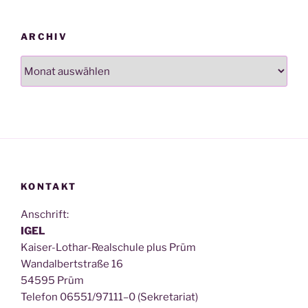
ARCHIV
Archiv
KONTAKT
Anschrift:
IGEL
Kai­ser-Lothar-Real­schu­le plus Prüm
Wan­dal­bert­stra­ße 16
54595 Prüm
Tele­fon 06551/97111–0 (Sekre­ta­ri­at)