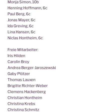
Mon­ja Simon, 10b
Hen­ning Hoff­mann, 6c
Paul Berg, 6c
Jonas May­er, 6c
Ida Gre­ving, 6c
Lina Han­sen, 6c
Nic­las Hont­heim, 6c
Freie Mit­ar­bei­ter:
Iris Hilden
Caro­lin Broy
Andrea Berger-Jaroszewski
Gaby Plötzer
Tho­mas Lauxen
Bri­git­te Richter-Weber
Cle­mens Hackenberg
Chris­ti­an Hontheim
Chris­ti­na Krebs
Chris­ti­na Schmitz