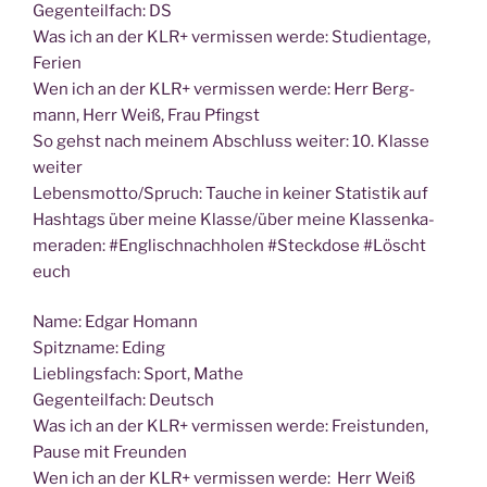
Gegen­teil­fach: DS
Was ich an der KLR+ ver­mis­sen wer­de: Stu­di­en­ta­ge,
Ferien
Wen ich an der KLR+ ver­mis­sen wer­de: Herr Berg­
mann, Herr Weiß, Frau Pfingst
So gehst nach mei­nem Abschluss wei­ter: 10. Klas­se
weiter
Lebensmotto/Spruch: Tau­che in kei­ner Sta­tis­tik auf
Hash­tags über mei­ne Klasse/über mei­ne Klas­sen­ka­
me­ra­den: #Eng­lisch­nach­ho­len #Steck­do­se #Löscht
euch
Name: Edgar Homann
Spitz­na­me: Eding
Lieb­lings­fach: Sport, Mathe
Gegen­teil­fach: Deutsch
Was ich an der KLR+ ver­mis­sen wer­de: Frei­stun­den,
Pau­se mit Freunden
Wen ich an der KLR+ ver­mis­sen wer­de: Herr Weiß