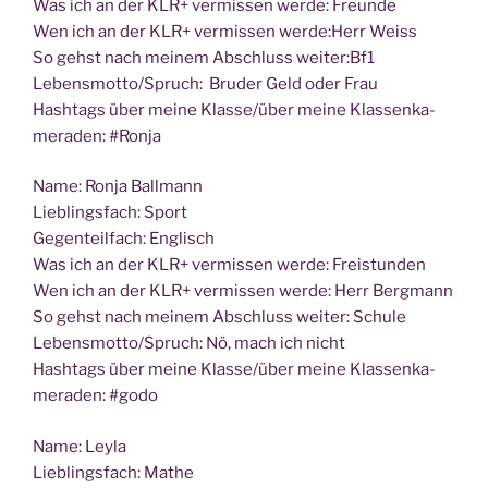
Was ich an der KLR+ ver­mis­sen wer­de: Freunde
Wen ich an der KLR+ ver­mis­sen werde:Herr Weiss
So gehst nach mei­nem Abschluss weiter:Bf1
Lebensmotto/Spruch: Bru­der Geld oder Frau
Hash­tags über mei­ne Klasse/über mei­ne Klas­sen­ka­
me­ra­den: #Ron­ja
Name: Ron­ja Ballmann
Lieb­lings­fach: Sport
Gegen­teil­fach: Englisch
Was ich an der KLR+ ver­mis­sen wer­de: Freistunden
Wen ich an der KLR+ ver­mis­sen wer­de: Herr Bergmann
So gehst nach mei­nem Abschluss wei­ter: Schule
Lebensmotto/Spruch: Nö, mach ich nicht
Hash­tags über mei­ne Klasse/über mei­ne Klas­sen­ka­
me­ra­den: #godo
Name: Ley­la
Lieb­lings­fach: Mathe