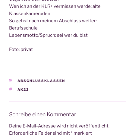
Wen ich an der KLR+ ver­mis­sen wer­de: alte
Klassenkameraden
So gehst nach mei­nem Abschluss wei­ter:
Berufsschule
Lebensmotto/Spruch: sei wer du bist
Foto: pri­vat
KATEGORIEN
ABSCHLUSSKLASSEN
SCHLAGWÖRTER
AK22
Schreibe einen Kommentar
Deine E-Mail-Adresse wird nicht veröffentlicht.
Erforderliche Felder sind mit
*
markiert