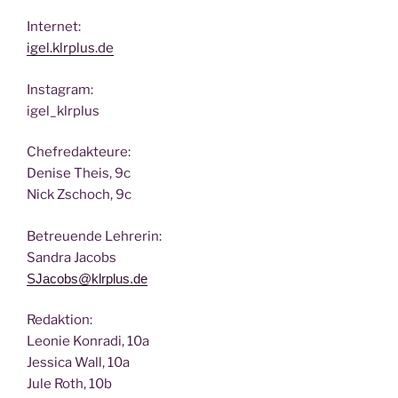
Inter­net:
igel.klrplus.de
Insta­gram:
igel_klrplus
Chef­re­dak­teu­re:
Deni­se Theis, 9c
Nick Zscho­ch, 9c
Betreu­en­de Lehrerin:
San­dra Jacobs
SJacobs@klrplus.de
Redak­ti­on:
Leo­nie Kon­ra­di, 10a
Jes­si­ca Wall, 10a
Jule Roth, 10b