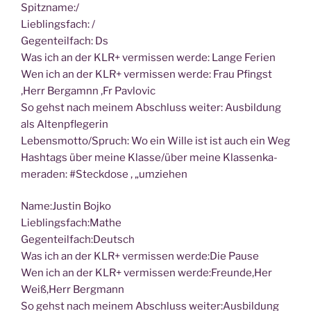
Spitzname:/
Lieblingsfach: /
Gegen­teil­fach: Ds
Was ich an der KLR+ ver­mis­sen wer­de: Lan­ge Ferien
Wen ich an der KLR+ ver­mis­sen wer­de: Frau Pfingst
‚Herr Bergamnn ‚Fr Pavlovic
So gehst nach mei­nem Abschluss wei­ter: Aus­bil­dung
als Altenpflegerin
Lebensmotto/Spruch: Wo ein Wil­le ist ist auch ein Weg
Hash­tags über mei­ne Klasse/über mei­ne Klas­sen­ka­
me­ra­den: #Steck­do­se , „umzie­hen
Name:Justin Boj­ko
Lieblingsfach:Mathe
Gegenteilfach:Deutsch
Was ich an der KLR+ ver­mis­sen werde:Die Pause
Wen ich an der KLR+ ver­mis­sen werde:Freunde,Her
Weiß,Herr Bergmann
So gehst nach mei­nem Abschluss weiter:Ausbildung