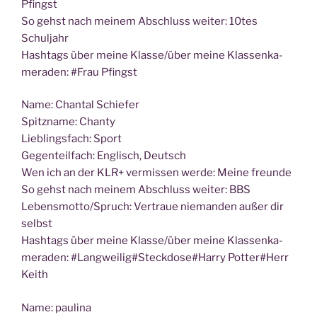
Pfingst
So gehst nach mei­nem Abschluss wei­ter: 10tes
Schuljahr
Hash­tags über mei­ne Klasse/über mei­ne Klas­sen­ka­
me­ra­den: #Frau Pfingst
Name: Chan­tal Schiefer
Spitz­na­me: Chanty
Lieb­lings­fach: Sport
Gegen­teil­fach: Eng­lisch, Deutsch
Wen ich an der KLR+ ver­mis­sen wer­de: Mei­ne freunde
So gehst nach mei­nem Abschluss wei­ter: BBS
Lebensmotto/Spruch: Ver­traue nie­man­den außer dir
selbst
Hash­tags über mei­ne Klasse/über mei­ne Klas­sen­ka­
me­ra­den: #Langweilig#Steckdose#Harry Potter#Herr
Keith
Name: pau­li­na