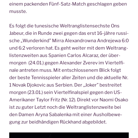
einem packen­den Fünf-Satz-Match geschla­gen geben
musste.
Es folgt die tune­si­sche Welt­rang­lis­ten­sechs­te Ons
Jabe­ur, die in Run­de zwei gegen das erst 16-jäh­re rus­si­
sche „Wun­der­kind” Mir­ra Alex­an­d­row­na Andre­je­wa 6:0
und 6:2 ver­lo­ren hat. Es geht wei­ter mit dem Welt­rang­
lis­ten­zwei­ten aus Spa­ni­en Car­los Alca­raz, der über­
mor­gen (24.01.) gegen Alex­an­der Zverev im Vier­tel­fi­
na­le antre­ten muss. Mit ent­schlos­se­nem Blick folgt
der bes­te Ten­nis­spie­ler aller Zei­ten und die aktu­el­le Nr.
1 Novak Djo­ko­vic aus Ser­bi­en. Der „Joker” bestrei­tet
mor­gen (23.01.) sein Vier­tel­fi­nal­spiel gegen den US-
Ame­ri­ka­ner Tay­lor Fritz (Nr. 12). Direkt vor Nao­mi Osa­ko
ist zu guter Letzt noch die Welt­rang­lis­ten­zwei­te bei
den Damen Ary­na Saba­len­ka mit einer Aus­hol­be­we­
gung zur beid­hän­di­gen Rück­hand abgebildet.