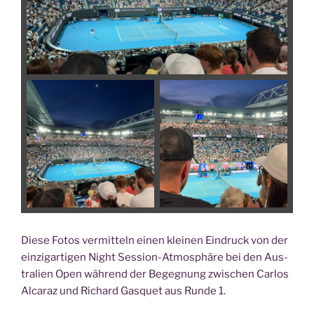
Die­se Fotos ver­mit­teln einen klei­nen Ein­druck von der
ein­zig­ar­ti­gen Night Ses­si­on-Atmo­sphä­re bei den Aus­
tra­li­en Open wäh­rend der Begeg­nung zwi­schen Car­los
Alca­raz und Richard Gas­quet aus Run­de 1.