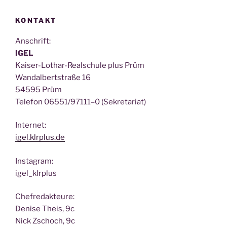
KONTAKT
Anschrift:
IGEL
Kai­ser-Lothar-Real­schu­le plus Prüm
Wan­dal­bert­stra­ße 16
54595 Prüm
Tele­fon 06551/97111–0 (Sekre­ta­ri­at)
Inter­net:
igel.klrplus.de
Insta­gram:
igel_klrplus
Chef­re­dak­teu­re:
Deni­se Theis, 9c
Nick Zscho­ch, 9c