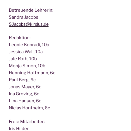
Betreu­en­de Lehrerin:
San­dra Jacobs
SJacobs@klrplus.de
Redak­ti­on:
Leo­nie Kon­ra­di, 10a
Jes­si­ca Wall, 10a
Jule Roth, 10b
Mon­ja Simon, 10b
Hen­ning Hoff­mann, 6c
Paul Berg, 6c
Jonas May­er, 6c
Ida Gre­ving, 6c
Lina Han­sen, 6c
Nic­las Hont­heim, 6c
Freie Mit­ar­bei­ter:
Iris Hilden