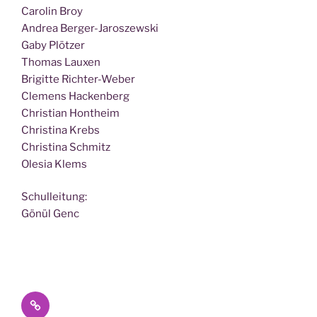
Caro­lin Broy
Andrea Berger-Jaroszewski
Gaby Plötzer
Tho­mas Lauxen
Bri­git­te Richter-Weber
Cle­mens Hackenberg
Chris­ti­an Hontheim
Chris­ti­na Krebs
Chris­ti­na Schmitz
Ole­sia Klems
Schul­lei­tung:
Gönül Genc
Datenschutz