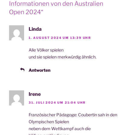
Informationen von den Australien
Open 2024“
Linda
1. AUGUST 2024 UM 13:39 UHR
Alle Völ­ker spielen
und sie spie­len merk­wür­dig ähnlich.
Antworten
Irene
31. JULI 2024 UM 21:04 UHR
Fran­zö­si­scher Päd­ago­ge: Cou­ber­tin sah in den
Olym­pi­schen Spielen
neben dem Wett­kampf auch die