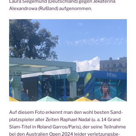
Lau­ra Sie­ge­mund (Deutsch­land) gegen Jeka­te­ri­na
Alex­an­d­ro­wa (Ruß­land) aufgenommen.
Auf die­sem Foto erkennt man den wohl bes­ten Sand­
platz­spie­ler aller Zei­ten Rapha­el Nadal (u. a. 14 Grand
Slam-Titel in Roland Garros/Paris), der sei­ne Teil­nah­me
bei den Aus­tra­li­en Open 2024 lei­der ver­let­zungs­be­