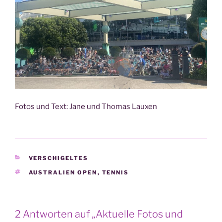
Fotos und Text: Jane und Tho­mas Lauxen
KATEGORIEN
VERSCHIGELTES
SCHLAGWÖRTER
AUSTRALIEN OPEN
,
TENNIS
2 Antworten auf „Aktuelle Fotos und