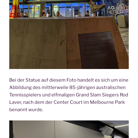
Bei der Sta­tue auf die­sem Foto han­delt es sich um eine
Abbil­dung des mitt­ler­wei­le 85-jäh­ri­gen aus­tra­li­schen
Ten­nis­spie­lers und elf­ma­li­gen Grand Slam Sie­gers Rod
Laver, nach dem der Cen­ter Court im Mel­bourne Park
benannt wurde.