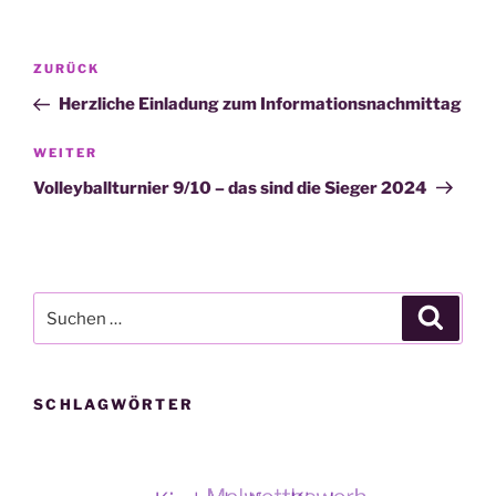
Beitragsnavigation
Vorheriger
ZURÜCK
Beitrag
Herzliche Einladung zum Informationsnachmittag
Nächster
WEITER
Beitrag
Volleyballturnier 9/10 – das sind die Sieger 2024
Suche
Suche
nach:
SCHLAGWÖRTER