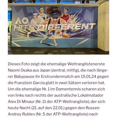
Die­ses Foto zeigt die ehe­ma­li­ge Welt­rang­lis­ten­ers­te
Nao­mi Osa­ka aus Japan (zen­tral, mit­tig), die nach län­ge­
rer Baby­pau­se ihr Erst­run­den­match am 15.01.24 gegen
die Fran­zö­sin Gar­cia glatt in zwei Sät­zen ver­lo­ren hat.
Um die ehe­ma­li­ge Nr. 1 im Damen­ten­nis scha­ren sich
von links nach rechts der aus­tra­li­sche Lokal­ma­ta­dor
Alex Di Min­aur (Nr. 11 der ATP-Welt­rang­lis­te), der sich
heu­te Nacht (21. auf den 22.01.) gegen den Rus­sen
Andrey Rub­lev (Nr. 5 der ATP-Welt­rang­lis­te) nach