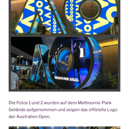
Die Fotos 1 und 2 wur­den auf dem Mel­bourne-Park-
Gelän­de auf­ge­nom­men und zei­gen das offi­zi­el­le Logo
der Aus­tra­li­en Open.