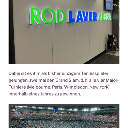
Dabei ist es ihm als bis­her ein­zi­gem Ten­nis­spie­ler
gelun­gen, zwei­mal den Grand Slam, d. h. alle vier Major-
Tur­nie­re (Mel­bourne, Paris, Wim­ble­don, New York)
inner­halb eines Jah­res zu gewinnen.