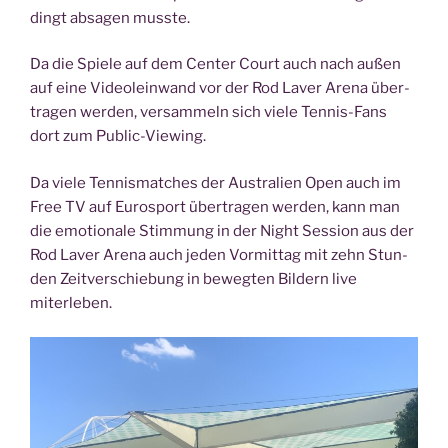
dingt absa­gen musste.
Da die Spie­le auf dem Cen­ter Court auch nach außen
auf eine Video­lein­wand vor der Rod Laver Are­na über­
tra­gen wer­den, ver­sam­meln sich vie­le Ten­nis-Fans
dort zum Public-Viewing.
Da vie­le Ten­nis­mat­ches der Aus­tra­li­en Open auch im
Free TV auf Euro­s­port über­tra­gen wer­den, kann man
die emo­tio­na­le Stim­mung in der Night Ses­si­on aus der
Rod Laver Are­na auch jeden Vor­mit­tag mit zehn Stun­
den Zeit­ver­schie­bung in beweg­ten Bil­dern live
miterleben.