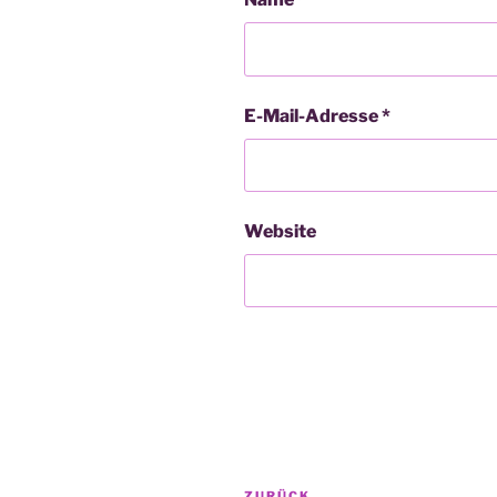
E-Mail-Adresse
*
Website
Beitragsnavigation
ZURÜCK