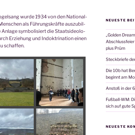
Vogel­sang wur­de 1934 von den Natio­nal­
NEUESTE BE
e Men­schen als Füh­rungs­kräf­te aus­zu­bil­
Anla­ge sym­bo­li­siert die Staats­ideo­lo­
„Golden Dreams
durch Erzie­hung und Indok­tri­na­ti­on einen
Abschlussfeier
zu schaffen.
plus Prüm
Steckbriefe de
Die 10b hat Ber
beginnt am Mon
Anstoß in der 
Fußball-WM: Die
sich auf gute Sp
NEUESTE KO