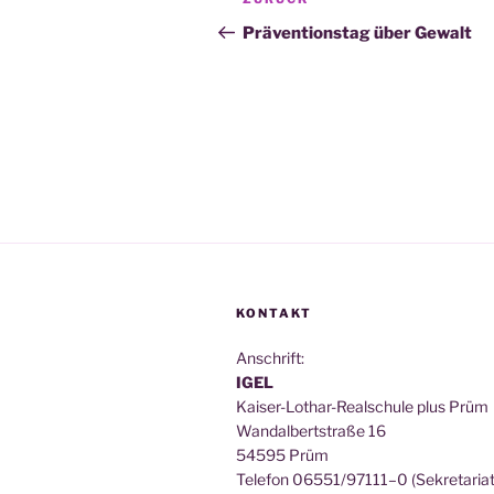
Vorheriger
Beitrag
Präventionstag über Gewalt
KONTAKT
Anschrift:
IGEL
Kai­ser-Lothar-Real­schu­le plus Prüm
Wan­dal­bert­stra­ße 16
54595 Prüm
Tele­fon 06551/97111–0 (Sekre­ta­ri­at