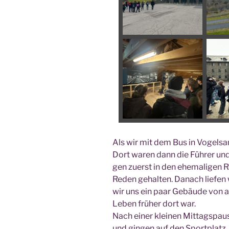
Als wir mit dem Bus in Vogel­sa
Dort waren dann die Füh­rer un
gen zuerst in den ehe­ma­li­gen Re
Reden gehal­ten. Danach lie­fen 
wir uns ein paar Gebäu­de von a
Leben frü­her dort war.
Nach einer klei­nen Mit­tags­pa
und gin­gen auf den Sport­platz