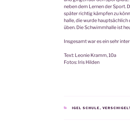
neben dem Ler­nen der Sport. D
spä­ter rich­tig kämp­fen zu kö
hal­le, die wur­de haupt­säch­lic
üben. Die Schwimm­hal­le ist heu
Ins­ge­samt war es ein sehr inter­
Text: Leo­nie Kramm, 10a
Fotos: Iris Hilden
KATEGORIEN
IGEL SCHULE
,
VERSCHIGEL