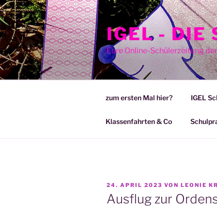
Zum
Inhalt
IGEL - DI
springen
Eure Online-Schülerzeitung de
zum ersten Mal hier?
IGEL Sc
Klassenfahrten & Co
Schulpr
VERÖFFENTLICHT
24. APRIL 2023
VON
LEONIE 
AM
Ausflug zur Orden