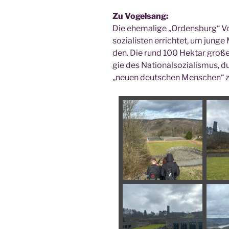
Zu Vogel­sang:
Die ehe­ma­li­ge „Ordens­burg“ 
so­zia­lis­ten errich­tet, um jun­g
den. Die rund 100 Hekt­ar gro­ße 
gie des Natio­nal­so­zia­lis­mus, 
„neu­en deut­schen Men­schen“ 