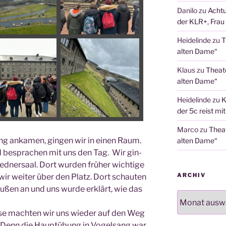
Danilo
zu
Achtu
der KLR+, Frau 
Heidelinde
zu
T
alten Dame“
Klaus
zu
Theat
alten Dame“
Heidelinde
zu
K
der 5c reist mi
Marco
zu
Thea
ng anka­men, gin­gen wir in einen Raum.
alten Dame“
d bespra­chen mit uns den Tag.
Wir gin­
d­ner­saal. Dort wur­den frü­her wich­ti­ge
ARCHIV
wir wei­ter über den Platz. Dort schau­ten
ußen an und uns wur­de erklärt, wie das
Archiv
u­se mach­ten wir uns wie­der auf den Weg
. Denn die Haupt­übung in Vogel­sang war