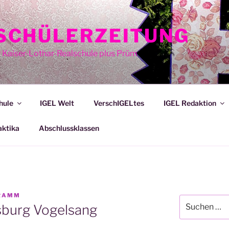
E SCHÜLERZEITUNG
r Kaiser-Lothar-Realschule plus Prüm
hule
IGEL Welt
VerschIGELtes
IGEL Redaktion
aktika
Abschlussklassen
KRAMM
Suche
sburg Vogelsang
nach: