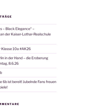
ITRÄGE
 – Black Elegance“ –
 an der Kaiser-Lothar-Realschule
r Klasse 10a #AK26
lin in der Hand – die Eroberung
tag, 8.6.26
6b
 6b ist bereit! Jubelnde Fans freuen
iele!
MMENTARE