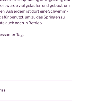
ort wur­de viel gelau­fen und geboxt, um
n­nen. Außer­dem ist dort eine Schwimm­
h dafür benutzt, um zu das Sprin­gen zu
­te auch noch in Betrieb.
es­san­ter Tag.
TES