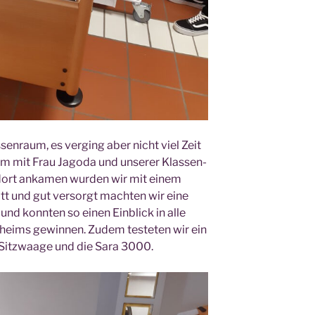
sen­raum, es ver­ging aber nicht viel Zeit
 mit Frau Jago­da und unse­rer Klas­sen­
r dort anka­men wur­den wir mit einem
tt und gut ver­sorgt mach­ten wir eine
nd konn­ten so einen Ein­blick in alle
n­heims gewin­nen. Zudem tes­te­ten wir ein
ie Sitz­waa­ge und die Sara 3000.