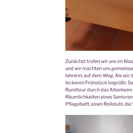
Zunächst tra­fen wir uns im Klas­
und wir mach­ten uns gemein­sam
leh­re­rin, auf dem Weg. Als wi
lecke­ren Früh­stück begrüßt. Sa
Rund­tour durch das Alten­heim u
Räum­lich­kei­ten eines Senio­re
Pfle­ge­bett, einen Roll­stuhl, d