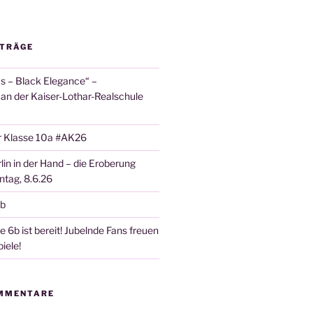
ITRÄGE
 – Black Elegance“ –
 an der Kaiser-Lothar-Realschule
r Klasse 10a #AK26
lin in der Hand – die Eroberung
tag, 8.6.26
6b
 6b ist bereit! Jubelnde Fans freuen
iele!
MMENTARE