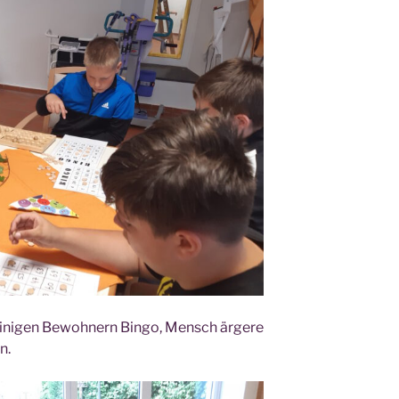
eini­gen Bewoh­nern Bin­go, Mensch ärge­re
n.