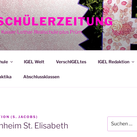
E SCHÜLERZEITUNG
r Kaiser-Lothar-Realschule plus Prüm
hule
IGEL Welt
VerschIGELtes
IGEL Redaktion
aktika
Abschlussklassen
ION (S. JACOBS)
Suche
heim St. Elisabeth
nach: