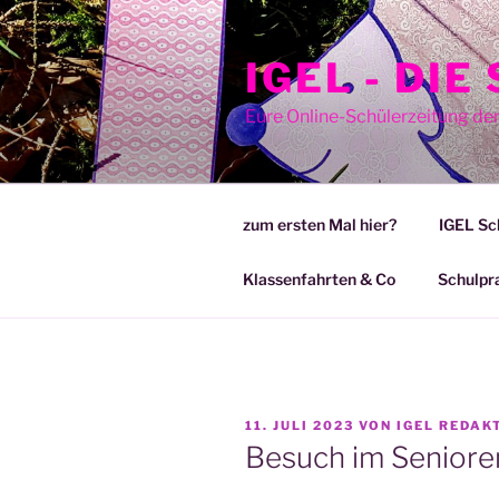
Zum
Inhalt
IGEL - DI
springen
Eure Online-Schülerzeitung de
zum ersten Mal hier?
IGEL Sc
Klassenfahrten & Co
Schulpr
VERÖFFENTLICHT
11. JULI 2023
VON
IGEL REDAKT
AM
Besuch im Senioren