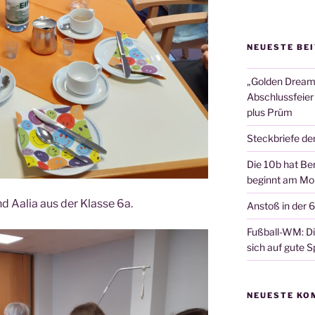
NEUESTE BE
„Golden Dreams
Abschlussfeier
plus Prüm
Steckbriefe de
Die 10b hat Ber
beginnt am Mon
 und Aalia aus der Klas­se 6a.
Anstoß in der 
Fußball-WM: Die
sich auf gute Sp
NEUESTE KO