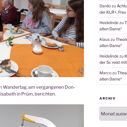
Danilo
zu
Achtu
der KLR+, Frau 
Heidelinde
zu
T
alten Dame“
Klaus
zu
Theat
alten Dame“
Heidelinde
zu
K
der 5c reist mi
Marco
zu
Thea
alten Dame“
 Wan­der­tag, am ver­gan­ge­nen Don­
li­sa­beth in Prüm, berichten.
ARCHIV
Archiv