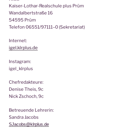
Kai­ser-Lothar-Real­schu­le plus Prüm
Wan­dal­bert­stra­ße 16
54595 Prüm
Tele­fon 06551/97111–0 (Sekre­ta­ri­at)
Inter­net:
igel.klrplus.de
Insta­gram:
igel_klrplus
Chef­re­dak­teu­re:
Deni­se Theis, 9c
Nick Zscho­ch, 9c
Betreu­en­de Lehrerin:
San­dra Jacobs
SJacobs@klrplus.de