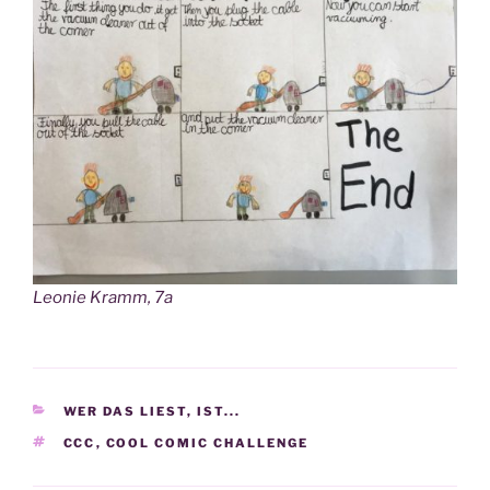
Leo­nie Kramm, 7a
KATEGORIEN
WER DAS LIEST, IST...
SCHLAGWÖRTER
CCC
,
COOL COMIC CHALLENGE