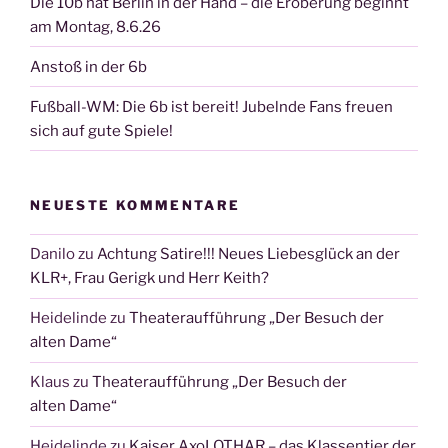
Die 10b hat Berlin in der Hand – die Eroberung beginnt
am Montag, 8.6.26
Anstoß in der 6b
Fußball-WM: Die 6b ist bereit! Jubelnde Fans freuen
sich auf gute Spiele!
NEUESTE KOMMENTARE
Danilo
zu
Achtung Satire!!! Neues Liebesglück an der
KLR+, Frau Gerigk und Herr Keith?
Heidelinde
zu
Theateraufführung „Der Besuch der
alten Dame“
Klaus
zu
Theateraufführung „Der Besuch der
alten Dame“
Heidelinde
zu
Kaiser AxoLOTHAR – das Klassentier der