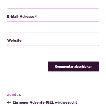
E-Mail-Adresse
*
Website
Beitragsnavigation
Vorheriger
ZURÜCK
Beitrag
Ein neuer Advents-IGEL wird gesucht