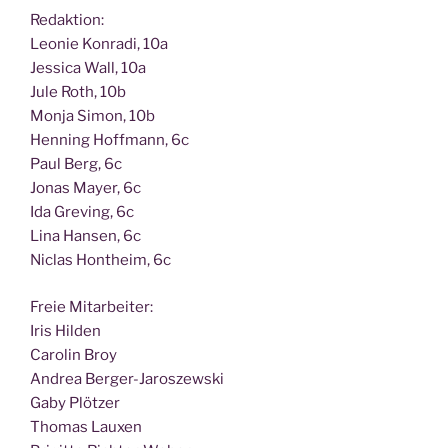
Redak­ti­on:
Leo­nie Kon­ra­di, 10a
Jes­si­ca Wall, 10a
Jule Roth, 10b
Mon­ja Simon, 10b
Hen­ning Hoff­mann, 6c
Paul Berg, 6c
Jonas May­er, 6c
Ida Gre­ving, 6c
Lina Han­sen, 6c
Nic­las Hont­heim, 6c
Freie Mit­ar­bei­ter:
Iris Hilden
Caro­lin Broy
Andrea Berger-Jaroszewski
Gaby Plötzer
Tho­mas Lauxen