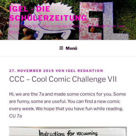
Zum
IGEL - DIE
Inhalt
SCHÜLERZEITUNG
springen
Eure Online-Schülerzeitung der Kaiser-Lothar-Realschule plus
Prüm
Menü
VERÖFFENTLICHT
27. NOVEMBER 2019
VON
IGEL REDAKTION
AM
CCC – Cool Comic Challenge VII
Hi, we are the 7a and made some comics for you. Some
are fun­ny, some are useful. You can find a new comic
every week. We hope that you have fun while rea­ding.
CU 7a