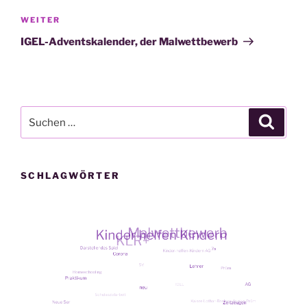
Nächster
WEITER
Beitrag
IGEL-Adventskalender, der Malwettbewerb
Suche
Suche
nach:
SCHLAGWÖRTER