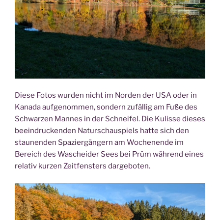
Die­se Fotos wur­den nicht im Nor­den der USA oder in
Kana­da auf­ge­nom­men, son­dern zufäl­lig am Fuße des
Schwar­zen Man­nes in der Schnei­fel. Die Kulis­se die­ses
beein­dru­cken­den Natur­schau­spiels hat­te sich den
stau­nen­den Spa­zier­gän­gern am Wochen­en­de im
Bereich des Wasch­ei­der Sees bei Prüm wäh­rend eines
rela­tiv kur­zen Zeit­fens­ters dargeboten.