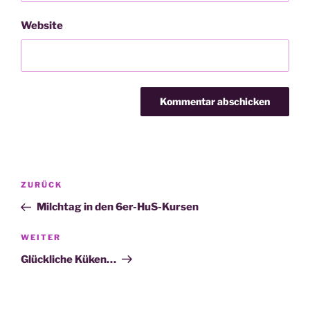
Website
Beitragsnavigation
Vorheriger
ZURÜCK
Beitrag
Milchtag in den 6er-HuS-Kursen
Nächster
WEITER
Beitrag
Glückliche Küken…