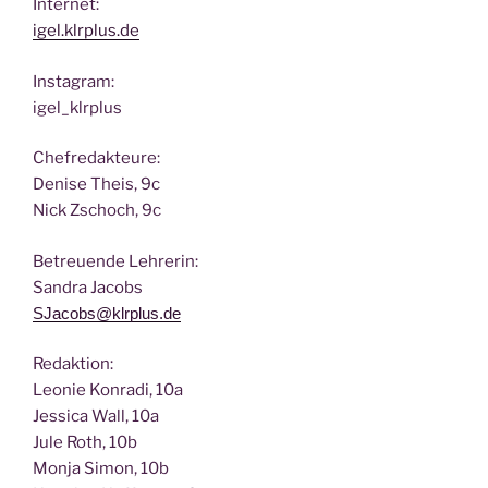
Inter­net:
igel.klrplus.de
Insta­gram:
igel_klrplus
Chef­re­dak­teu­re:
Deni­se Theis, 9c
Nick Zscho­ch, 9c
Betreu­en­de Lehrerin:
San­dra Jacobs
SJacobs@klrplus.de
Redak­ti­on:
Leo­nie Kon­ra­di, 10a
Jes­si­ca Wall, 10a
Jule Roth, 10b
Mon­ja Simon, 10b