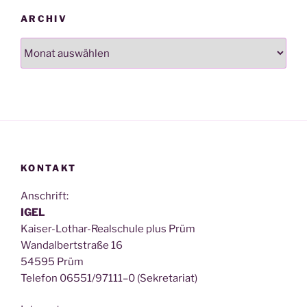
ARCHIV
Archiv
KONTAKT
Anschrift:
IGEL
Kai­ser-Lothar-Real­schu­le plus Prüm
Wan­dal­bert­stra­ße 16
54595 Prüm
Tele­fon 06551/97111–0 (Sekre­ta­ri­at)