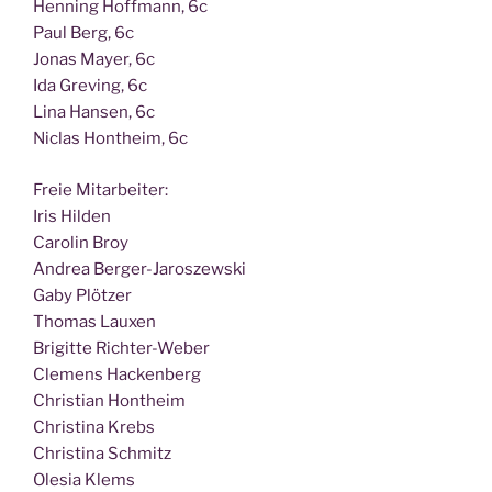
Hen­ning Hoff­mann, 6c
Paul Berg, 6c
Jonas May­er, 6c
Ida Gre­ving, 6c
Lina Han­sen, 6c
Nic­las Hont­heim, 6c
Freie Mit­ar­bei­ter:
Iris Hilden
Caro­lin Broy
Andrea Berger-Jaroszewski
Gaby Plötzer
Tho­mas Lauxen
Bri­git­te Richter-Weber
Cle­mens Hackenberg
Chris­ti­an Hontheim
Chris­ti­na Krebs
Chris­ti­na Schmitz
Ole­sia Klems