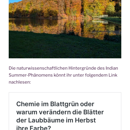
Die natur­wis­sen­schaft­li­chen Hin­ter­grün­de des Indi­an
Sum­mer-Phä­no­mens könnt ihr unter fol­gen­dem Link
nachlesen: