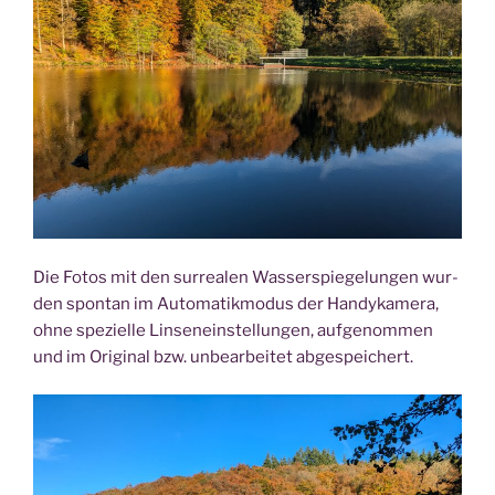
Die Fotos mit den sur­rea­len Was­ser­spie­ge­lun­gen wur­
den spon­tan im Auto­ma­tik­mo­dus der Han­dy­ka­me­ra,
ohne spe­zi­el­le Lin­sen­ein­stel­lun­gen, auf­ge­nom­men
und im Ori­gi­nal bzw. unbe­ar­bei­tet abgespeichert.