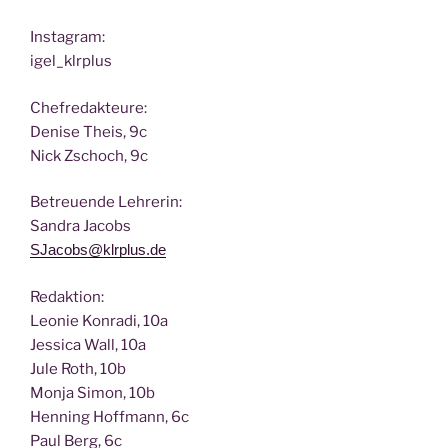
Insta­gram:
igel_klrplus
Chef­re­dak­teu­re:
Deni­se Theis, 9c
Nick Zscho­ch, 9c
Betreu­en­de Lehrerin:
San­dra Jacobs
SJacobs@klrplus.de
Redak­ti­on:
Leo­nie Kon­ra­di, 10a
Jes­si­ca Wall, 10a
Jule Roth, 10b
Mon­ja Simon, 10b
Hen­ning Hoff­mann, 6c
Paul Berg, 6c