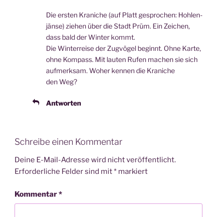
Die ers­ten Kra­ni­che (auf Platt gespro­chen: Hoh­len­
jän­se) zie­hen über die Stadt Prüm. Ein Zei­chen,
dass bald der Win­ter kommt.
Die Win­ter­rei­se der Zug­vö­gel beginnt. Ohne Kar­te,
ohne Kom­pass. Mit lau­ten Rufen machen sie sich
auf­merk­sam. Woher ken­nen die Kra­ni­che
den Weg?
Antworten
Schreibe einen Kommentar
Deine E-Mail-Adresse wird nicht veröffentlicht.
Erforderliche Felder sind mit
*
markiert
Kommentar
*