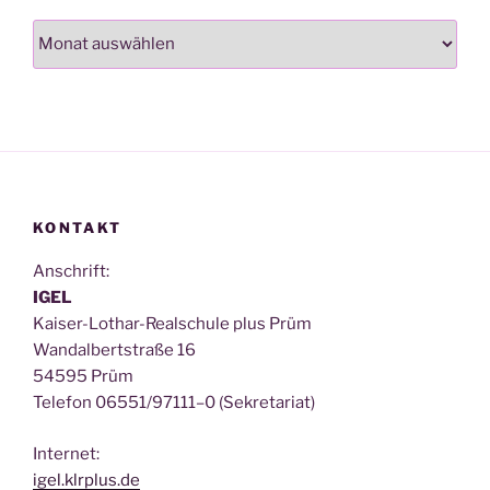
Archiv
KONTAKT
Anschrift:
IGEL
Kai­ser-Lothar-Real­schu­le plus Prüm
Wan­dal­bert­stra­ße 16
54595 Prüm
Tele­fon 06551/97111–0 (Sekre­ta­ri­at)
Inter­net:
igel.klrplus.de