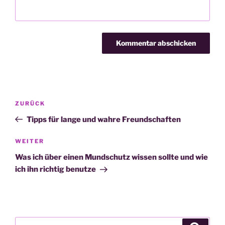
Beitragsnavigation
Vorheriger
ZURÜCK
Beitrag
Tipps für lange und wahre Freundschaften
Nächster
WEITER
Beitrag
Was ich über einen Mundschutz wissen sollte und wie
ich ihn richtig benutze
Suche