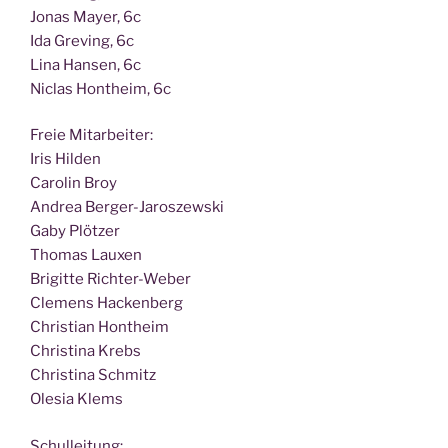
Jonas May­er, 6c
Ida Gre­ving, 6c
Lina Han­sen, 6c
Nic­las Hont­heim, 6c
Freie Mit­ar­bei­ter:
Iris Hilden
Caro­lin Broy
Andrea Berger-Jaroszewski
Gaby Plötzer
Tho­mas Lauxen
Bri­git­te Richter-Weber
Cle­mens Hackenberg
Chris­ti­an Hontheim
Chris­ti­na Krebs
Chris­ti­na Schmitz
Ole­sia Klems
Schul­lei­tung: