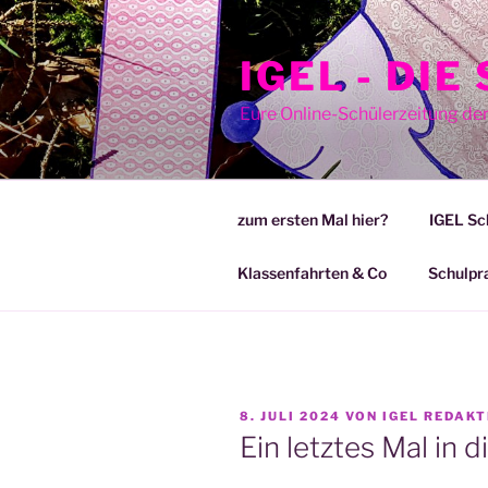
Zum
Inhalt
IGEL - DI
springen
Eure Online-Schülerzeitung de
zum ersten Mal hier?
IGEL Sc
Klassenfahrten & Co
Schulpr
VERÖFFENTLICHT
8. JULI 2024
VON
IGEL REDAKT
AM
Ein letztes Mal in 