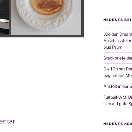
NEUESTE BE
„Golden Dreams
Abschlussfeier
plus Prüm
Steckbriefe de
Die 10b hat Ber
beginnt am Mon
Anstoß in der 
Fußball-WM: Die
sich auf gute Sp
entar
NEUESTE KO