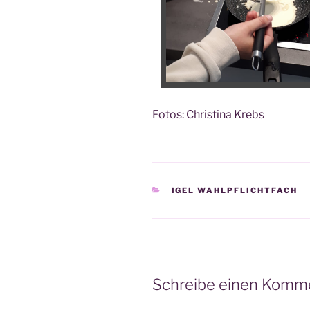
Fotos: Chris­ti­na Krebs
KATEGORIEN
IGEL WAHLPFLICHTFACH
Schreibe einen Komm