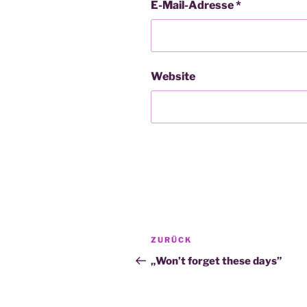
E-Mail-Adresse
*
Website
Beitragsnavigation
Vorheriger
ZURÜCK
Beitrag
„Won’t forget these days”