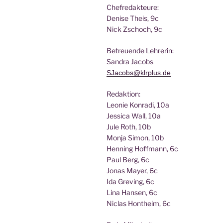
Chef­re­dak­teu­re:
Deni­se Theis, 9c
Nick Zscho­ch, 9c
Betreu­en­de Lehrerin:
San­dra Jacobs
SJacobs@klrplus.de
Redak­ti­on:
Leo­nie Kon­ra­di, 10a
Jes­si­ca Wall, 10a
Jule Roth, 10b
Mon­ja Simon, 10b
Hen­ning Hoff­mann, 6c
Paul Berg, 6c
Jonas May­er, 6c
Ida Gre­ving, 6c
Lina Han­sen, 6c
Nic­las Hont­heim, 6c