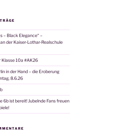
ITRÄGE
 – Black Elegance“ –
 an der Kaiser-Lothar-Realschule
r Klasse 10a #AK26
lin in der Hand – die Eroberung
tag, 8.6.26
6b
 6b ist bereit! Jubelnde Fans freuen
iele!
MMENTARE