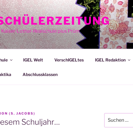
E SCHÜLERZEITUNG
r Kaiser-Lothar-Realschule plus Prüm
hule
IGEL Welt
VerschIGELtes
IGEL Redaktion
aktika
Abschlussklassen
ION (S. JACOBS)
Suche
diesem Schuljahr…
nach: