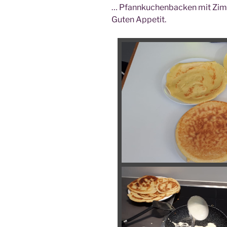
… Pfann­ku­chen­ba­cken mit Zi
Guten Appetit.