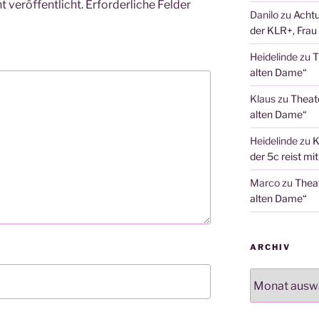
 veröffentlicht.
Erforderliche Felder
Danilo
zu
Achtu
der KLR+, Frau 
Heidelinde
zu
T
alten Dame“
Klaus
zu
Theat
alten Dame“
Heidelinde
zu
K
der 5c reist mi
Marco
zu
Thea
alten Dame“
ARCHIV
Archiv