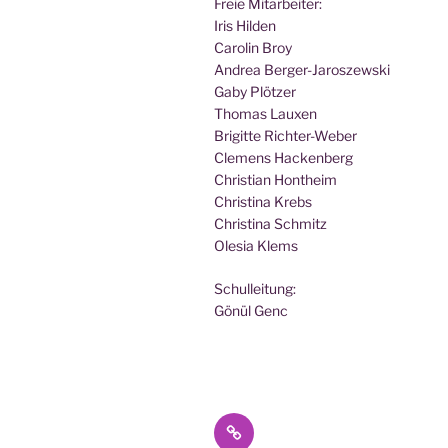
Freie Mit­ar­bei­ter:
Iris Hilden
Caro­lin Broy
Andrea Berger-Jaroszewski
Gaby Plötzer
Tho­mas Lauxen
Bri­git­te Richter-Weber
Cle­mens Hackenberg
Chris­ti­an Hontheim
Chris­ti­na Krebs
Chris­ti­na Schmitz
Ole­sia Klems
Schul­lei­tung:
Gönül Genc
Datenschutz