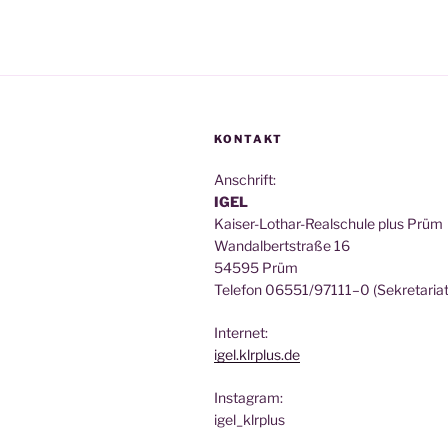
KONTAKT
Anschrift:
IGEL
Kai­ser-Lothar-Real­schu­le plus Prüm
Wan­dal­bert­stra­ße 16
54595 Prüm
Tele­fon 06551/97111–0 (Sekre­ta­ri­at
Inter­net:
igel.klrplus.de
Insta­gram:
igel_klrplus