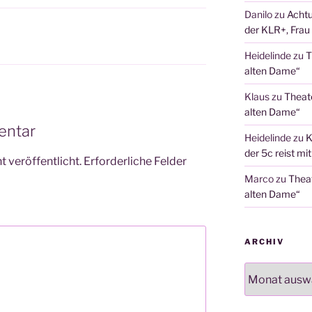
Danilo
zu
Achtu
der KLR+, Frau 
Heidelinde
zu
T
alten Dame“
Klaus
zu
Theat
alten Dame“
entar
Heidelinde
zu
K
der 5c reist mi
 veröffentlicht.
Erforderliche Felder
Marco
zu
Thea
alten Dame“
ARCHIV
Archiv