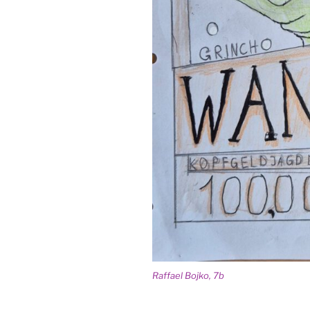
Raf­fa­el Boj­ko, 7b