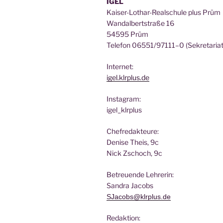
IGEL
Kai­ser-Lothar-Real­schu­le plus Prüm
Wan­dal­bert­stra­ße 16
54595 Prüm
Tele­fon 06551/97111–0 (Sekre­ta­ri­at
Inter­net:
igel.klrplus.de
Insta­gram:
igel_klrplus
Chef­re­dak­teu­re:
Deni­se Theis, 9c
Nick Zscho­ch, 9c
Betreu­en­de Lehrerin:
San­dra Jacobs
SJacobs@klrplus.de
Redak­ti­on: