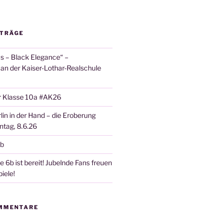
ITRÄGE
 – Black Elegance“ –
 an der Kaiser-Lothar-Realschule
r Klasse 10a #AK26
lin in der Hand – die Eroberung
tag, 8.6.26
6b
 6b ist bereit! Jubelnde Fans freuen
iele!
MMENTARE