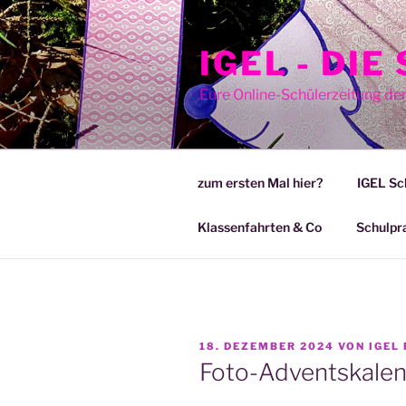
Zum
Inhalt
IGEL - DI
springen
Eure Online-Schülerzeitung de
zum ersten Mal hier?
IGEL Sc
Klassenfahrten & Co
Schulpr
VERÖFFENTLICHT
18. DEZEMBER 2024
VON
IGEL
AM
Foto-Adventskalen