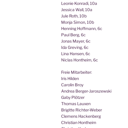
Leo­nie Kon­ra­di, 10a
Jes­si­ca Wall, 10a
Jule Roth, 10b
Mon­ja Simon, 10b
Hen­ning Hoff­mann, 6c
Paul Berg, 6c
Jonas May­er, 6c
Ida Gre­ving, 6c
Lina Han­sen, 6c
Nic­las Hont­heim, 6c
Freie Mit­ar­bei­ter:
Iris Hilden
Caro­lin Broy
Andrea Berger-Jaroszewski
Gaby Plötzer
Tho­mas Lauxen
Bri­git­te Richter-Weber
Cle­mens Hackenberg
Chris­ti­an Hontheim