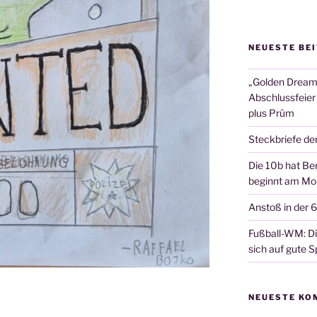
NEUESTE BE
„Golden Dreams
Abschlussfeier
plus Prüm
Steckbriefe de
Die 10b hat Ber
beginnt am Mon
Anstoß in der 
Fußball-WM: Die
sich auf gute Sp
NEUESTE KO