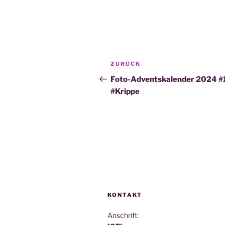
Beitragsnavigation
Vorheriger
ZURÜCK
Beitrag
Foto-Adventskalender 2024 #
#Krippe
KONTAKT
Anschrift: