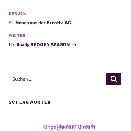
Beitragsnavigation
Vorheriger
ZURÜCK
Beitrag
Neues aus der Kreativ-AG
Nächster
WEITER
Beitrag
It’s finally SPOOKY SEASON
Suche
Suche
nach:
SCHLAGWÖRTER