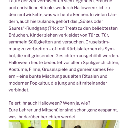
Lau­fe der Zeit ver­misch­ten sich Legen­den, Bräu­che
und christ­li­che Ritua­le, wodurch Hal­lo­ween sich zu
dem ent­wi­ckel­te, was wir heu­te ken­nen. In vie­len Län­
dern, auch hier­zu­lan­de, gehört das „Süßes oder
Saures“-Rundgang (Trick or Tre­at) zu den belieb­tes­ten
Bräu­chen. Kin­der zie­hen ver­klei­det von Tür zu Tür,
sam­meln Süßig­kei­ten und ver­su­chen, Gru­sel­stim­
mung zu ver­brei­ten – oft mit Kür­bis­la­ter­nen als Sym­
bol, die mit grin­sen­den Gesich­tern aus­ge­höhlt wer­den.
Hal­lo­ween heu­te bedeu­tet vor allem Spuk­ge­schich­ten,
Kos­tü­me, Fil­me, Gru­sel­spie­le und gemein­sa­mes Fei­
ern – eine bun­te Mischung aus alten Ritua­len und
moder­ner Pop­kul­tur, die jung und alt mit­ein­an­der
verbindet.
Fei­ert ihr auch Hal­lo­ween? Wenn ja, wie?
Eure Leh­rer und Mit­schü­ler sind schon ganz gespannt,
was ihr dar­über berich­ten werdet.