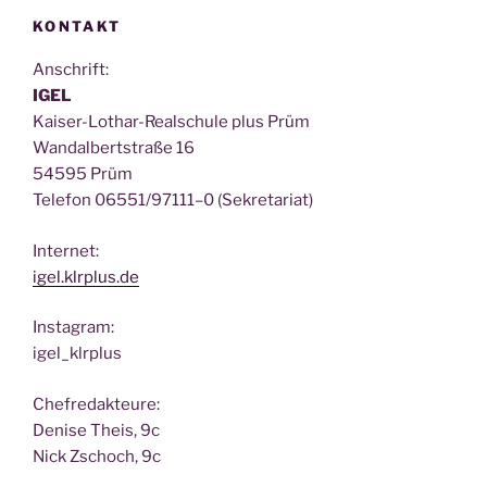
KONTAKT
Anschrift:
IGEL
Kai­ser-Lothar-Real­schu­le plus Prüm
Wan­dal­bert­stra­ße 16
54595 Prüm
Tele­fon 06551/97111–0 (Sekre­ta­ri­at)
Inter­net:
igel.klrplus.de
Insta­gram:
igel_klrplus
Chef­re­dak­teu­re:
Deni­se Theis, 9c
Nick Zscho­ch, 9c