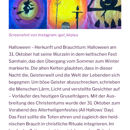
Screen­shot von Insta­gram: igel_klrplus
Hal­lo­ween – Her­kunft und Brauch­tum: Hal­lo­ween am
31. Okto­ber hat sei­ne Wur­zeln in dem kel­ti­schen Fest
Sam­hain, das den Über­gang vom Som­mer zum Win­ter
mar­kier­te. Die alten Kel­ten glaub­ten, dass in die­ser
Nacht die, Geis­ter­welt und die Welt der Leben­den sich
begeg­nen. Um böse Geis­ter abzu­schre­cken, schrie­ben
die Men­schen Lärm, Licht und ver­stell­te Gesich­ter auf
– Vor­läu­fer des heu­ti­gen Gru­sel­trä­gers. Mit der Aus­
brei­tung des Chris­ten­tums wur­de der 31. Okto­ber zum
Vor­abend des Aller­hei­li­gen­fes­tes (All Hal­lows’ Day).
Das Fest soll­te die Toten ehren und zugleich den heid­
ni­schen Brauch in christ­li­che Ritua­le inte­grie­ren. Im