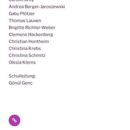
Andrea Berger-Jaroszewski
Gaby Plötzer
Tho­mas Lauxen
Bri­git­te Richter-Weber
Cle­mens Hackenberg
Chris­ti­an Hontheim
Chris­ti­na Krebs
Chris­ti­na Schmitz
Ole­sia Klems
Schul­lei­tung:
Gönül Genc
Datenschutz