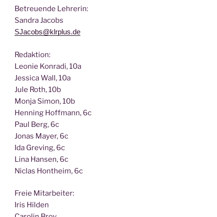
Betreu­en­de Lehrerin:
San­dra Jacobs
SJacobs@klrplus.de
Redak­ti­on:
Leo­nie Kon­ra­di, 10a
Jes­si­ca Wall, 10a
Jule Roth, 10b
Mon­ja Simon, 10b
Hen­ning Hoff­mann, 6c
Paul Berg, 6c
Jonas May­er, 6c
Ida Gre­ving, 6c
Lina Han­sen, 6c
Nic­las Hont­heim, 6c
Freie Mit­ar­bei­ter:
Iris Hilden
Caro­lin Broy