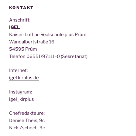
KONTAKT
Anschrift:
IGEL
Kai­ser-Lothar-Real­schu­le plus Prüm
Wan­dal­bert­stra­ße 16
54595 Prüm
Tele­fon 06551/97111–0 (Sekre­ta­ri­at)
Inter­net:
igel.klrplus.de
Insta­gram:
igel_klrplus
Chef­re­dak­teu­re:
Deni­se Theis, 9c
Nick Zscho­ch, 9c