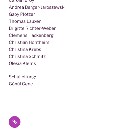
Caro­lin Broy
Andrea Berger-Jaroszewski
Gaby Plötzer
Tho­mas Lauxen
Bri­git­te Richter-Weber
Cle­mens Hackenberg
Chris­ti­an Hontheim
Chris­ti­na Krebs
Chris­ti­na Schmitz
Ole­sia Klems
Schul­lei­tung:
Gönül Genc
Datenschutz