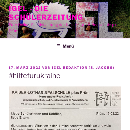
Zum
IGEL - DIE
Inhalt
SCHÜLERZEITUNG
springen
Eure Online-Schülerzeitung der Kaiser-Lothar-Realschule plus
Prüm
Menü
VERÖFFENTLICHT
17. MÄRZ 2022
VON
IGEL REDAKTION (S. JACOBS)
AM
#hilfefürukraine