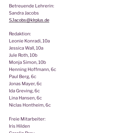
Betreu­en­de Lehrerin:
San­dra Jacobs
SJacobs@klrplus.de
Redak­ti­on:
Leo­nie Kon­ra­di, 10a
Jes­si­ca Wall, 10a
Jule Roth, 10b
Mon­ja Simon, 10b
Hen­ning Hoff­mann, 6c
Paul Berg, 6c
Jonas May­er, 6c
Ida Gre­ving, 6c
Lina Han­sen, 6c
Nic­las Hont­heim, 6c
Freie Mit­ar­bei­ter:
Iris Hilden