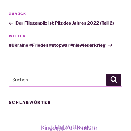
Beitragsnavigation
Vorheriger
ZURÜCK
Beitrag
Der Fliegenpilz ist Pilz des Jahres 2022 (Teil 2)
Nächster
WEITER
Beitrag
#Ukraine #Frieden #stopwar #niewiederkrieg
Suche
Suche
nach:
SCHLAGWÖRTER