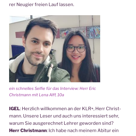
rer Neu­gier frei­en Lauf lassen.
ein schnel­les Sel­fie für das Inter­view: Herr Eric
Christ­mann mit Lena Alff, 10a
IGEL
: Herz­lich will­kom­men an der KLR+, Herr Christ­
mann. Unse­re Leser und auch uns inter­es­siert sehr,
war­um Sie aus­ge­rech­net Leh­rer gewor­den sind?
Herr Christ­mann
: Ich habe nach mei­nem Abitur ein