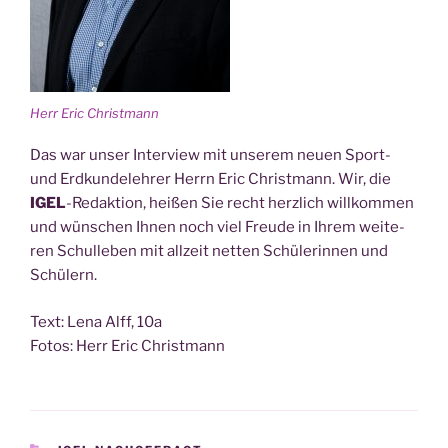
Herr Eric Christmann
Das war unser Inter­view mit unse­rem neu­en Sport-
und Erd­kun­de­leh­rer Herrn Eric Christ­mann. Wir, die
IGEL
-Redak­ti­on, hei­ßen Sie recht herz­lich will­kom­men
und wün­schen Ihnen noch viel Freu­de in Ihrem wei­te­
ren Schul­le­ben mit all­zeit net­ten Schü­le­rin­nen und
Schülern.
Text: Lena Alff, 10a
Fotos: Herr Eric Christmann