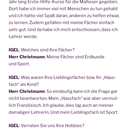
Jahr lang Ers­te-Hil­fe-Kur­se für die Mal­te­ser gege­ben.
Dort habe ich immer viel mit Men­schen zu tun gehabt
und ich hat­te viel Spaß dar­an, ande­ren zu hel­fen etwas
zu ler­nen. Zudem gefal­len mit mei­ne Fächer ein­fach
sehr gut. Und da habe ich mich ent­schlos­sen, dass ich
Leh­rer werde.
IGEL
: Wel­ches sind Ihre Fächer?
Herr Christ­mann
: Mei­ne Fächer sind Erd­kun­de
und Sport.
IGEL
: Was waren Ihre Lieb­lings­fä­cher bzw. Ihr „Hass­
fach“ als Kind?
Herr Christ­mann
: So ein­deu­tig kann ich die Fra­ge gar
nicht beant­wor­ten. Mein „Hass­fach“ war aber ver­mut­
lich Fran­zö­sisch. Ich glau­be, dies lag auch an mei­ner
dama­li­gen Leh­re­rin. Und mein Lieb­lings­fach ist Sport.
IGEL
: Ver­ra­ten Sie uns Ihre Hobbies?