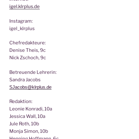
igel.klrplus.de
Insta­gram:
igel_klrplus
Chef­re­dak­teu­re:
Deni­se Theis, 9c
Nick Zscho­ch, 9c
Betreu­en­de Lehrerin:
San­dra Jacobs
SJacobs@klrplus.de
Redak­ti­on:
Leo­nie Kon­ra­di, 10a
Jes­si­ca Wall, 10a
Jule Roth, 10b
Mon­ja Simon, 10b
Hen­ning Hoff­mann, 6c