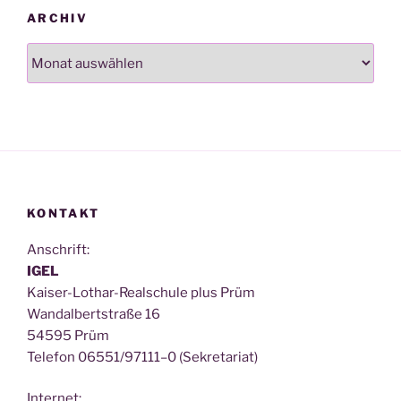
ARCHIV
Archiv
KONTAKT
Anschrift:
IGEL
Kai­ser-Lothar-Real­schu­le plus Prüm
Wan­dal­bert­stra­ße 16
54595 Prüm
Tele­fon 06551/97111–0 (Sekre­ta­ri­at)
Inter­net: