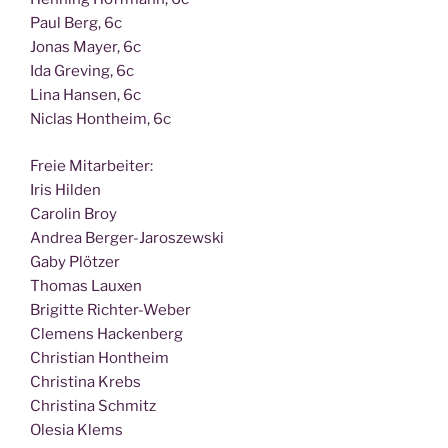
Paul Berg, 6c
Jonas May­er, 6c
Ida Gre­ving, 6c
Lina Han­sen, 6c
Nic­las Hont­heim, 6c
Freie Mit­ar­bei­ter:
Iris Hilden
Caro­lin Broy
Andrea Berger-Jaroszewski
Gaby Plötzer
Tho­mas Lauxen
Bri­git­te Richter-Weber
Cle­mens Hackenberg
Chris­ti­an Hontheim
Chris­ti­na Krebs
Chris­ti­na Schmitz
Ole­sia Klems