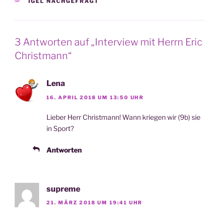
KATEGORIEN
IGEL NACHGEFRAGT
3 Antworten auf „Interview mit Herrn Eric
Christmann“
Lena
16. APRIL 2018 UM 13:50 UHR
Lie­ber Herr Christ­mann! Wann krie­gen wir (9b) sie
in Sport?
Antworten
supreme
21. MÄRZ 2018 UM 19:41 UHR