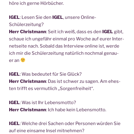
höre ich ger­ne Hörbücher.
IGEL
: Lesen Sie den
IGEL
, unse­re Online-
Schülerzeitung?
Herr Christ­mann
: Seit ich weiß, dass es den
IGEL
gibt,
schaue ich unge­fähr ein­mal pro Woche auf eurer Inter­
net­sei­te nach. Sobald das Inter­view online ist, wer­de
ich mir die Schü­ler­zei­tung natür­lich noch­mal genau­
er an
IGEL
: Was bedeu­tet für Sie Glück?
Herr Christ­mann
: Das ist schwer zu sagen. Am ehes­
ten trifft es ver­mut­lich „Sor­gen­frei­heit“.
IGEL
: Was ist Ihr Lebensmotto?
Herr Christ­mann
: Ich habe kein Lebensmotto.
IGEL
: Wel­che drei Sachen oder Per­so­nen wür­den Sie
auf eine ein­sa­me Insel mitnehmen?