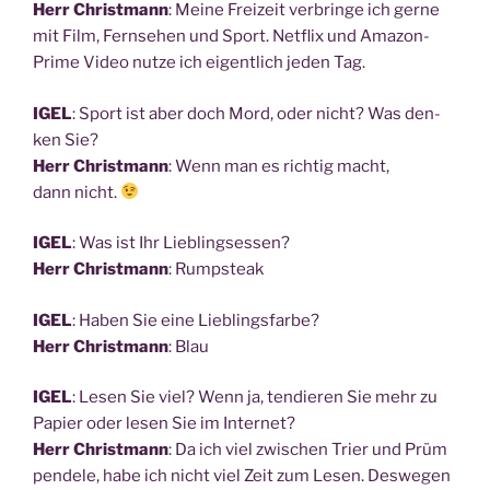
Herr Christ­mann
: Mei­ne Frei­zeit ver­brin­ge ich ger­ne
mit Film, Fern­se­hen und Sport. Net­flix und Ama­zon­
Prime Video nut­ze ich eigent­lich jeden Tag.
IGEL
: Sport ist aber doch Mord, oder nicht? Was den­
ken Sie?
Herr Christ­mann
: Wenn man es rich­tig macht,
dann nicht.
IGEL
: Was ist Ihr Lieblingsessen?
Herr Christ­mann
: Rump­steak
IGEL
: Haben Sie eine Lieblingsfarbe?
Herr Christ­mann
: Blau
IGEL
: Lesen Sie viel? Wenn ja, ten­die­ren Sie mehr zu
Papier oder lesen Sie im Internet?
Herr Christ­mann
: Da ich viel zwi­schen Trier und Prüm
pen­de­le, habe ich nicht viel Zeit zum Lesen. Des­we­gen