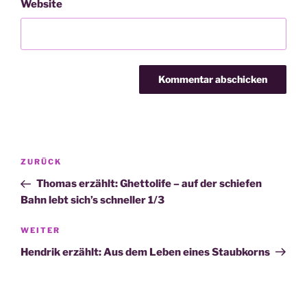
Website
Beitragsnavigation
Vorheriger
ZURÜCK
Beitrag
Thomas erzählt: Ghettolife – auf der schiefen
Bahn lebt sich’s schneller 1/3
Nächster
WEITER
Beitrag
Hendrik erzählt: Aus dem Leben eines Staubkorns