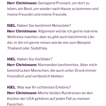
Herr Christ­mann
: Genü­gend Pro­vi­ant, um dort zu
leben, ein Boot, um wie­der nach Hau­se zu kom­men und
mei­ne Freun­din und mei­ne Freunde.
IGEL
: Haben Sie bestimmt Reiseziele?
Herr Christ­mann
: All­ge­mein wür­de ich ger­ne mal eine
Welt­rei­se machen, aber es gibt auch bestimm­te Län­
der, in die ich ger­ne rei­sen wür­de wie zum Bei­spiel
Thai­land oder Südafrika.
IGEL
: Haben Sie Vorbilder?
Herr Christ­mann
: Nie­man­den bestimm­tes. Aber mich
beein­dru­cken Men­schen, die auch unter Druck immer
freund­lich und ver­läss­lich bleiben.
IGEL
: Was war Ihr schöns­tes Erlebnis?
Herr Christ­mann
: Mei­ne bei­den Rund­rei­sen an den
Küs­ten der USA gehö­ren auf jeden Fall zu mei­nen
Favoriten.