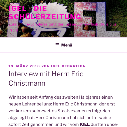
Zum
IGEL - DIE
Inhalt
SCHÜLERZEITUNG
springen
Eure Online-Schülerzeitung der Kaiser-Lothar-Realschule plus
Prüm
Menü
VERÖFFENTLICHT
18. MÄRZ 2018
VON
IGEL REDAKTION
AM
Interview mit Herrn Eric
Christmann
Wir haben seit Anfang des zwei­ten Halb­jah­res einen
neu­en Leh­rer bei uns: Herrn Eric Christ­mann, der erst
vor kur­zem sein zwei­tes Staats­examen erfolg­reich
abge­legt hat. Herr Christ­mann hat sich net­ter­wei­se
sofort Zeit genom­men und wir vom
IGEL
durf­ten unse­