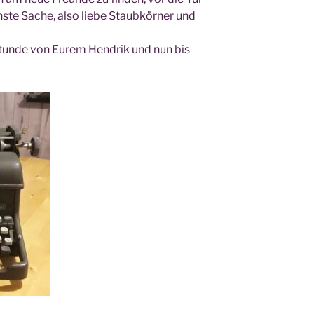
­te Sache, also lie­be Staub­kör­ner und
tun­de von Eurem Hen­drik und nun bis