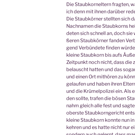
Die Staub­kor­nel­tern frag­ten, 
ich denn mit ihnen dar­über reden
Die Staub­kör­ner stell­ten sich d
Nach­na­men die Staub­korns hei­
de­ten sich schnell an, doch sie 
ße­ren Staub­kör­ner fan­den Ver­
gend Ver­bün­de­te fin­den wür­d
klei­ne Staub­korn bis aufs Äuße­
Zeit­punkt noch nicht, dass die zw
belauscht hat­ten und das sogar
und einen Ort mit­hö­ren zu kön­
gelau­fen und haben ihren Eltern
und die Krü­mel­po­li­zei ein. Als
den soll­te, tra­fen die bösen Stau
nahm gleich alle fest und sag­te
obers­te Staub­korn­ge­richt ent­
klei­ne Staub­korn konn­te nun in 
keh­ren und es hat­te nicht nur e
son­dern auch gelernt, dass man