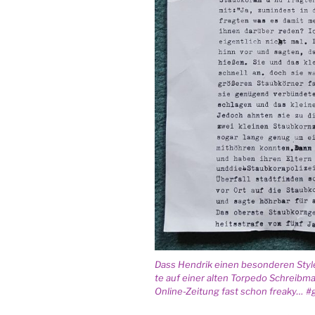
Dass Hen­drik einen beson­de­ren Style
te auf einer alten Tor­pe­do Schreib­ma­
Online-Zei­tung fast schon fre­aky… #