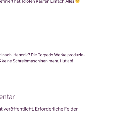
­niert hat: Idio­ten Kau­fen Ein­fach Alles
ch, Hen­drik? Die Tor­pe­do Wer­ke pro­du­zie­
65 kei­ne Schreib­ma­schi­nen mehr. Hut ab!
entar
 veröffentlicht.
Erforderliche Felder