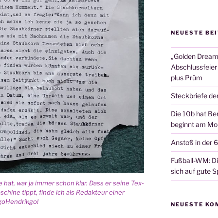
NEUESTE BE
„Golden Dreams
Abschlussfeier
plus Prüm
Steckbriefe de
Die 10b hat Ber
beginnt am Mon
Anstoß in der 
Fußball-WM: Die
sich auf gute Sp
 hat, war ja immer schon klar. Dass er sei­ne Tex­
schi­ne tippt, fin­de ich als Redak­teur einer
goHen­drik­go!
NEUESTE KO