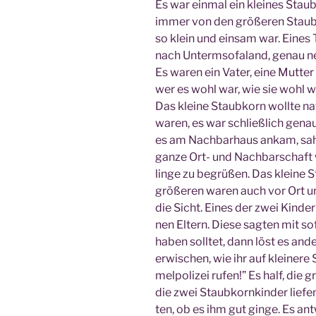
Es war ein­mal ein klei­nes Staub
immer von den grö­ße­ren Staub­
so klein und ein­sam war. Eines 
nach Unterm­so­fa­land, genau 
Es waren ein Vater, eine Mut­ter 
wer es wohl war, wie sie wohl wa
Das klei­ne Staub­korn woll­te na
waren, es war schließ­lich genau 
es am Nach­bar­haus ankam, sah 
gan­ze Ort- und Nach­bar­schaft
lin­ge zu begrü­ßen. Das klei­ne
grö­ße­ren waren auch vor Ort u
die Sicht. Eines der zwei Kin­de
nen Eltern. Die­se sag­ten mit sof
haben soll­tet, dann löst es an
erwi­schen, wie ihr auf klei­ne­re
mel­po­li­zei rufen!” Es half, die 
die zwei Staub­korn­kin­der lie­f
ten, ob es ihm gut gin­ge. Es ant