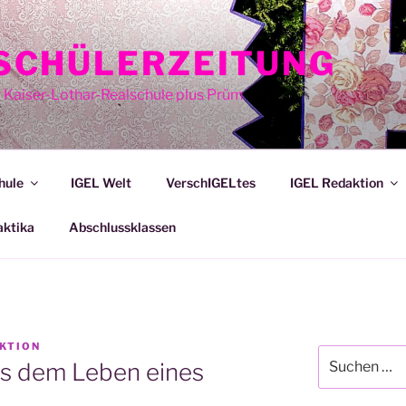
E SCHÜLERZEITUNG
r Kaiser-Lothar-Realschule plus Prüm
hule
IGEL Welt
VerschIGELtes
IGEL Redaktion
aktika
Abschlussklassen
AKTION
Suche
us dem Leben eines
nach: