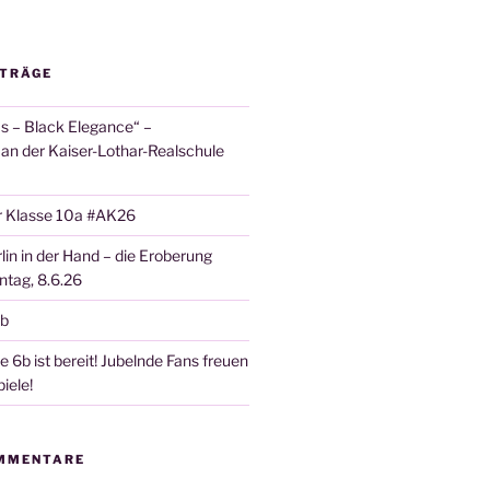
ITRÄGE
 – Black Elegance“ –
 an der Kaiser-Lothar-Realschule
r Klasse 10a #AK26
lin in der Hand – die Eroberung
tag, 8.6.26
6b
 6b ist bereit! Jubelnde Fans freuen
iele!
MMENTARE