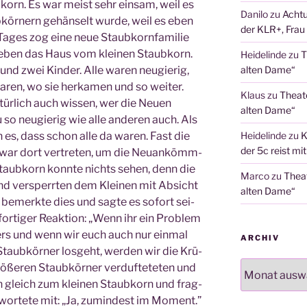
­korn. Es war meist sehr ein­sam, weil es
Danilo
zu
Achtu
kör­nern gehän­selt wur­de, weil es eben
der KLR+, Frau 
Tages zog eine neue Staub­korn­fa­mi­lie
neben das Haus vom klei­nen Staub­korn.
Heidelinde
zu
T
und zwei Kin­der. Alle waren neu­gie­rig,
alten Dame“
ren, wo sie her­ka­men und so wei­ter.
Klaus
zu
Theat
tür­lich auch wis­sen, wer die Neu­en
alten Dame“
so neu­gie­rig wie alle ande­ren auch. Als
es, dass schon alle da waren. Fast die
Heidelinde
zu
K
der 5c reist mi
 war dort ver­tre­ten, um die Neu­an­kömm­
 Staub­korn konn­te nichts sehen, denn die
Marco
zu
Thea
nd ver­sperr­ten dem Klei­nen mit Absicht
alten Dame“
r bemerk­te dies und sag­te es sofort sei­
or­ti­ger Reak­ti­on: „Wenn ihr ein Pro­blem
ders und wenn wir euch auch nur ein­mal
ARCHIV
 Staub­kör­ner los­geht, wer­den wir die Krü­
Archiv
grö­ße­ren Staub­kör­ner ver­duf­te­te­ten und
en gleich zum klei­nen Staub­korn und frag­
­wor­te­te mit: „Ja, zumin­dest im Moment.”