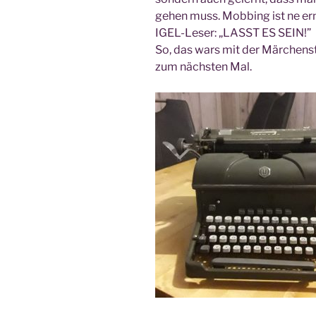
gehen muss. Mob­bing ist ne erns
IGEL-Leser: „LASST ES SEIN!”
So, das wars mit der Mär­chen­s
zum nächs­ten Mal.