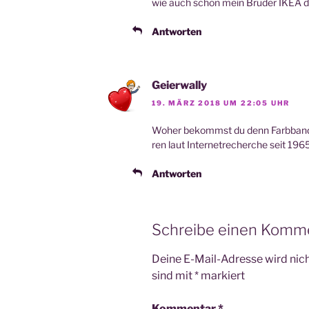
wie auch schon mein Bru­der IKEA defi
Antworten
Geierwally
19. MÄRZ 2018 UM 22:05 UHR
Woher bekommst du denn Farb­band na
ren laut Inter­net­re­cher­che seit 19
Antworten
Schreibe einen Komm
Deine E-Mail-Adresse wird nicht
sind mit
*
markiert
Kommentar
*