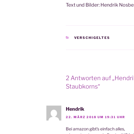
Text und Bil­der: Hen­drik Nos­be
KATEGORIEN
VERSCHIGELTES
2 Antworten auf „Hendri
Staubkorns“
Hendrik
22. MÄRZ 2018 UM 19:31 UHR
Bei ama­zon gibt’s ein­fach alles,