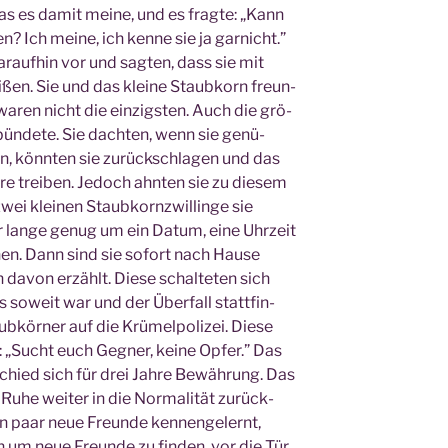
was es damit mei­ne, und es frag­te: „Kann
? Ich mei­ne, ich ken­ne sie ja gar­nicht.”
ar­auf­hin vor und sag­ten, dass sie mit
ßen. Sie und das klei­ne Staub­korn freun­
waren nicht die ein­zigs­ten. Auch die grö­
bün­de­te. Sie dach­ten, wenn sie genü­
en, könn­ten sie zurück­schla­gen und das
re trei­ben. Jedoch ahn­ten sie zu die­sem
ei klei­nen Staub­korn­zwil­lin­ge sie
 lan­ge genug um ein Datum, eine Uhr­zeit
nen. Dann sind sie sofort nach Hau­se
 davon erzählt. Die­se schal­te­ten sich
 es soweit war und der Über­fall statt­fin­
b­kör­ner auf die Krü­mel­po­li­zei. Die­se
: „Sucht euch Geg­ner, kei­ne Opfer.” Das
schied sich für drei Jah­re Bewäh­rung. Das
Ruhe wei­ter in die Nor­ma­li­tät zurück­
in paar neue Freun­de ken­nen­ge­lernt,
 um neue Freun­de zu fin­den, vor die Tür