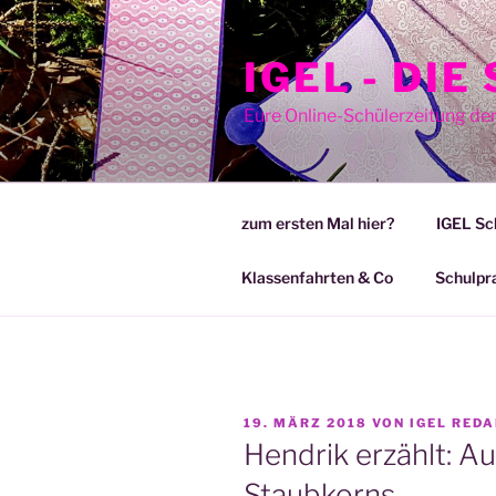
Zum
Inhalt
IGEL - DI
springen
Eure Online-Schülerzeitung de
zum ersten Mal hier?
IGEL Sc
Klassenfahrten & Co
Schulpr
VERÖFFENTLICHT
19. MÄRZ 2018
VON
IGEL RED
AM
Hendrik erzählt: A
Staubkorns