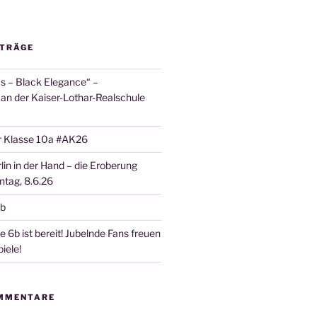
ITRÄGE
 – Black Elegance“ –
 an der Kaiser-Lothar-Realschule
r Klasse 10a #AK26
lin in der Hand – die Eroberung
tag, 8.6.26
6b
 6b ist bereit! Jubelnde Fans freuen
iele!
MMENTARE