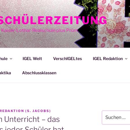
E SCHÜLERZEITUNG
r Kaiser-Lothar-Realschule plus Prüm
hule
IGEL Welt
VerschIGELtes
IGEL Redaktion
aktika
Abschlussklassen
 REDAKTION (S. JACOBS)
Suche
Unterricht – das
nach:
s jeder Schüler hat