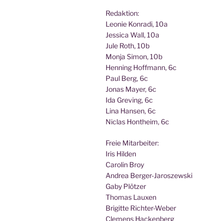
Redak­ti­on:
Leo­nie Kon­ra­di, 10a
Jes­si­ca Wall, 10a
Jule Roth, 10b
Mon­ja Simon, 10b
Hen­ning Hoff­mann, 6c
Paul Berg, 6c
Jonas May­er, 6c
Ida Gre­ving, 6c
Lina Han­sen, 6c
Nic­las Hont­heim, 6c
Freie Mit­ar­bei­ter:
Iris Hilden
Caro­lin Broy
Andrea Berger-Jaroszewski
Gaby Plötzer
Tho­mas Lauxen
Bri­git­te Richter-Weber
Cle­mens Hackenberg