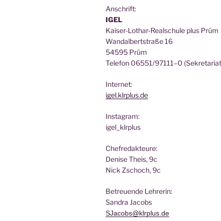
Anschrift:
IGEL
Kai­ser-Lothar-Real­schu­le plus Prüm
Wan­dal­bert­stra­ße 16
54595 Prüm
Tele­fon 06551/97111–0 (Sekre­ta­ri­at
Inter­net:
igel.klrplus.de
Insta­gram:
igel_klrplus
Chef­re­dak­teu­re:
Deni­se Theis, 9c
Nick Zscho­ch, 9c
Betreu­en­de Lehrerin:
San­dra Jacobs
SJacobs@klrplus.de