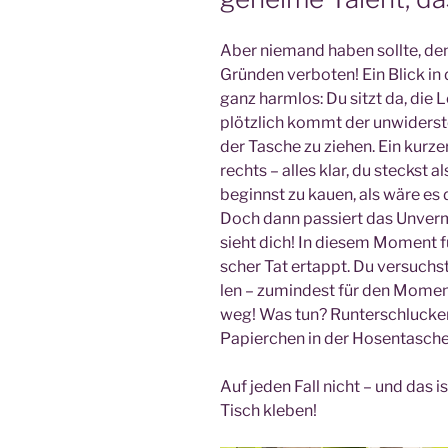
Aber nie­mand haben soll­te, denn
Grün­den ver­bo­ten! Ein Blick i
ganz harm­los: Du sitzt da, die Le
plötz­lich kommt der unwi­der­st
der Tasche zu zie­hen. Ein kur­zer
rechts – alles klar, du steckst
beginnst zu kau­en, als wäre es 
Doch dann pas­siert das Unver­me
sieht dich! In die­sem Moment füh
scher Tat ertappt. Du ver­suchst,
len – zumin­dest für den Moment
weg! Was tun? Run­ter­schlu­cke
Papier­chen in der Hosen­ta­sch
Auf jeden Fall nicht – und das 
Tisch kleben!