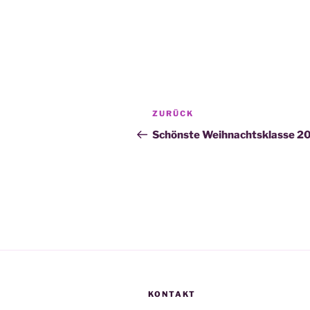
Beitragsnavigation
Vorheriger
ZURÜCK
Beitrag
Schönste Weihnachtsklasse 2
KONTAKT