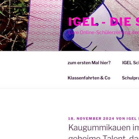
Zum
Inhalt
IGEL - DI
springen
Eure Online-Schülerzeitung de
zum ersten Mal hier?
IGEL Sc
Klassenfahrten & Co
Schulpr
VERÖFFENTLICHT
18. NOVEMBER 2024
VON
IGEL
AM
Kaugummikauen im 
geheime Talent, da