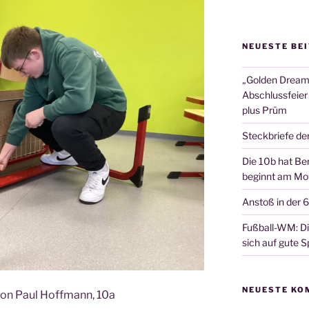
NEUESTE BE
„Golden Dreams
Abschlussfeier
plus Prüm
Steckbriefe de
Die 10b hat Ber
beginnt am Mon
Anstoß in der 
Fußball-WM: Die
sich auf gute Sp
NEUESTE KO
 von Paul Hoff­mann, 10a