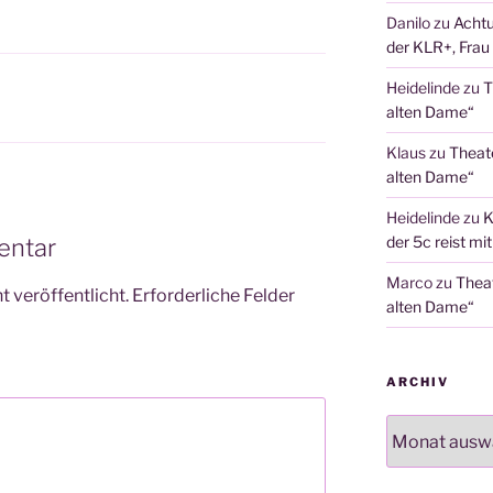
Danilo
zu
Achtu
der KLR+, Frau 
Heidelinde
zu
T
alten Dame“
Klaus
zu
Theat
alten Dame“
Heidelinde
zu
K
der 5c reist mi
entar
Marco
zu
Thea
 veröffentlicht.
Erforderliche Felder
alten Dame“
ARCHIV
Archiv