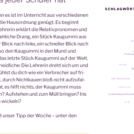
SCHLAGWÖR
 es ist im Unter­richt aus ver­schie­de­nen
n die Haus­ord­nung genügt. Es beginnt
h­re­rin erklärt die Rela­tiv­pro­no­men und
eh­li­che Drang, ein Stück Kau­gum­mi aus
 Blick nach links, ein schnel­ler Blick nach
 also den Kau­gum­mi in den Mund und
das letz­te Stück Kau­gum­mi auf der Welt.
id­li­che: Die Leh­re­rin dreht sich um und
lst du dich wie ein Ver­bre­cher auf fri­
 durch Nicht­kau­en bloß nicht auf­zu­fal­
, es hilft nichts, der Kau­gum­mi muss
n? Auf­ste­hen und zum Müll brin­gen? Ins
e wickeln?
ist unser Tipp der Woche – unter den