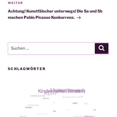
Nächster
WEITER
Beitrag
Achtung! Kunstfälscher unterwegs! Die 5a und 5b
machen Pablo Picasso Konkurrenz.
Suche
Suche
nach:
SCHLAGWÖRTER