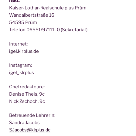
IGEL
Kai­ser-Lothar-Real­schu­le plus Prüm
Wan­dal­bert­stra­ße 16
54595 Prüm
Tele­fon 06551/97111–0 (Sekre­ta­ri­at)
Inter­net:
igel.klrplus.de
Insta­gram:
igel_klrplus
Chef­re­dak­teu­re:
Deni­se Theis, 9c
Nick Zscho­ch, 9c
Betreu­en­de Lehrerin:
San­dra Jacobs
SJacobs@klrplus.de