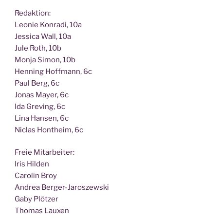
Redak­ti­on:
Leo­nie Kon­ra­di, 10a
Jes­si­ca Wall, 10a
Jule Roth, 10b
Mon­ja Simon, 10b
Hen­ning Hoff­mann, 6c
Paul Berg, 6c
Jonas May­er, 6c
Ida Gre­ving, 6c
Lina Han­sen, 6c
Nic­las Hont­heim, 6c
Freie Mit­ar­bei­ter:
Iris Hilden
Caro­lin Broy
Andrea Berger-Jaroszewski
Gaby Plötzer
Tho­mas Lauxen