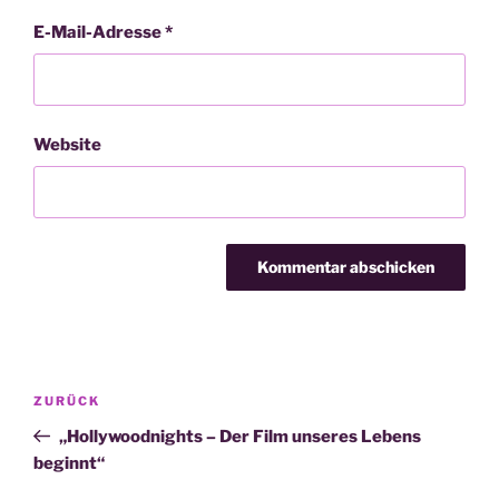
E-Mail-Adresse
*
Website
Beitragsnavigation
Vorheriger
ZURÜCK
Beitrag
„Hollywoodnights – Der Film unseres Lebens
beginnt“