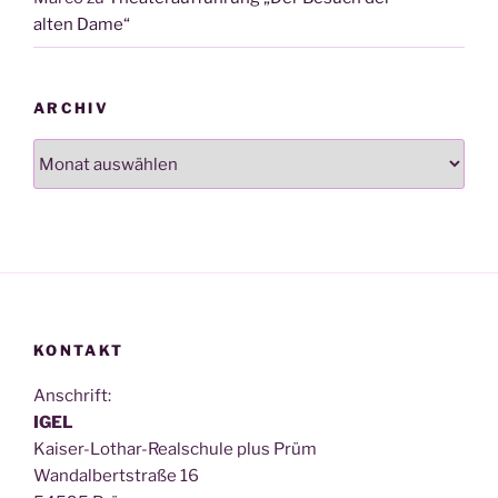
alten Dame“
ARCHIV
Archiv
KONTAKT
Anschrift:
IGEL
Kai­ser-Lothar-Real­schu­le plus Prüm
Wan­dal­bert­stra­ße 16