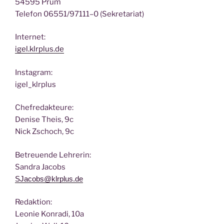
54595 Prüm
Tele­fon 06551/97111–0 (Sekre­ta­ri­at)
Inter­net:
igel.klrplus.de
Insta­gram:
igel_klrplus
Chef­re­dak­teu­re:
Deni­se Theis, 9c
Nick Zscho­ch, 9c
Betreu­en­de Lehrerin:
San­dra Jacobs
SJacobs@klrplus.de
Redak­ti­on:
Leo­nie Kon­ra­di, 10a