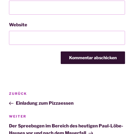
Website
Beitragsnavigation
Vorheriger
ZURÜCK
Beitrag
Einladung zum Pizzaessen
Nächster
WEITER
Beitrag
Der Spreebogen im Bereich des heutigen Paul-Löbe-
Hauses vor und nach dem Mauerfall