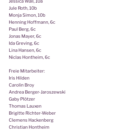
Jes­si­ca Wall, 10a
Jule Roth, 10b
Mon­ja Simon, 10b
Hen­ning Hoff­mann, 6c
Paul Berg, 6c
Jonas May­er, 6c
Ida Gre­ving, 6c
Lina Han­sen, 6c
Nic­las Hont­heim, 6c
Freie Mit­ar­bei­ter:
Iris Hilden
Caro­lin Broy
Andrea Berger-Jaroszewski
Gaby Plötzer
Tho­mas Lauxen
Bri­git­te Richter-Weber
Cle­mens Hackenberg
Chris­ti­an Hontheim