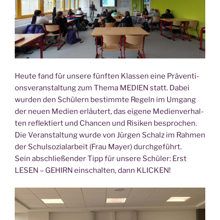
Heu­te fand für unse­re fünf­ten Klas­sen eine Prä­ven­ti­
ons­ver­an­stal­tung zum The­ma MEDIEN statt. Dabei
wur­den den Schü­lern bestimm­te Regeln im Umgang
der neu­en Medi­en erläu­tert, das eige­ne Medi­en­ver­hal­
ten reflek­tiert und Chan­cen und Risi­ken bespro­chen.
Die Ver­an­stal­tung wur­de von Jür­gen Schalz im Rah­men
der Schul­so­zi­al­ar­beit (Frau May­er) durchgeführt.
Sein abschlie­ßen­der Tipp für unse­re Schü­ler: Erst
LESEN – GEHIRN ein­schal­ten, dann KLICKEN!