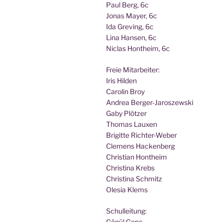
Paul Berg, 6c
Jonas May­er, 6c
Ida Gre­ving, 6c
Lina Han­sen, 6c
Nic­las Hont­heim, 6c
Freie Mit­ar­bei­ter:
Iris Hilden
Caro­lin Broy
Andrea Berger-Jaroszewski
Gaby Plötzer
Tho­mas Lauxen
Bri­git­te Richter-Weber
Cle­mens Hackenberg
Chris­ti­an Hontheim
Chris­ti­na Krebs
Chris­ti­na Schmitz
Ole­sia Klems
Schul­lei­tung:
Gönül Genc