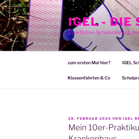
Zum
Inhalt
IGEL - DI
springen
Eure Online-Schülerzeitung de
zum ersten Mal hier?
IGEL Sc
Klassenfahrten & Co
Schulpr
VERÖFFENTLICHT
28. FEBRUAR 2024
VON
IGEL R
AM
Mein 10er-Praktik
Krankenhaus