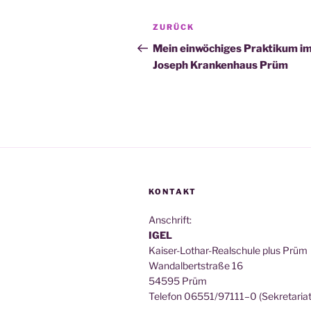
Beitragsnavigation
Vorheriger
ZURÜCK
Beitrag
Mein einwöchiges Praktikum im
Joseph Krankenhaus Prüm
KONTAKT
Anschrift:
IGEL
Kai­ser-Lothar-Real­schu­le plus Prüm
Wan­dal­bert­stra­ße 16
54595 Prüm
Tele­fon 06551/97111–0 (Sekre­ta­ri­at