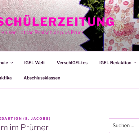
E SCHÜLERZEITUNG
r Kaiser-Lothar-Realschule plus Prüm
hule
IGEL Welt
VerschIGELtes
IGEL Redaktion
aktika
Abschlussklassen
EDAKTION (S. JACOBS)
Suche
um im Prümer
nach: