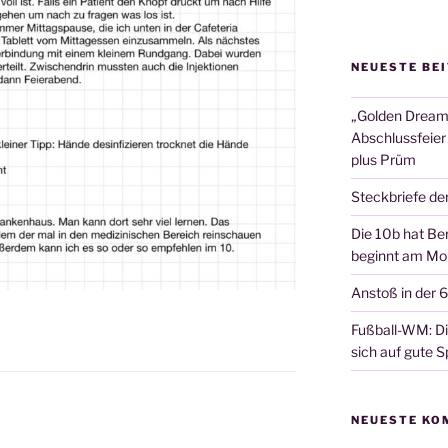
NEUESTE BE
„Golden Dreams
Abschlussfeier
plus Prüm
Steckbriefe de
Die 10b hat Ber
beginnt am Mon
Anstoß in der 
Fußball-WM: Die
sich auf gute Sp
NEUESTE KO