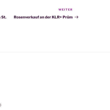
WEITER
Nächster
Beitrag
 St.
Rosenverkauf an der KLR+ Prüm
)