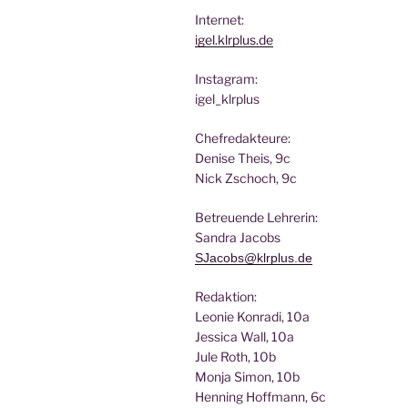
Inter­net:
igel.klrplus.de
Insta­gram:
igel_klrplus
Chef­re­dak­teu­re:
Deni­se Theis, 9c
Nick Zscho­ch, 9c
Betreu­en­de Lehrerin:
San­dra Jacobs
SJacobs@klrplus.de
Redak­ti­on:
Leo­nie Kon­ra­di, 10a
Jes­si­ca Wall, 10a
Jule Roth, 10b
Mon­ja Simon, 10b
Hen­ning Hoff­mann, 6c