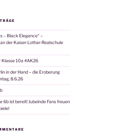
ITRÄGE
 – Black Elegance“ –
 an der Kaiser-Lothar-Realschule
r Klasse 10a #AK26
lin in der Hand – die Eroberung
tag, 8.6.26
6b
 6b ist bereit! Jubelnde Fans freuen
iele!
MMENTARE