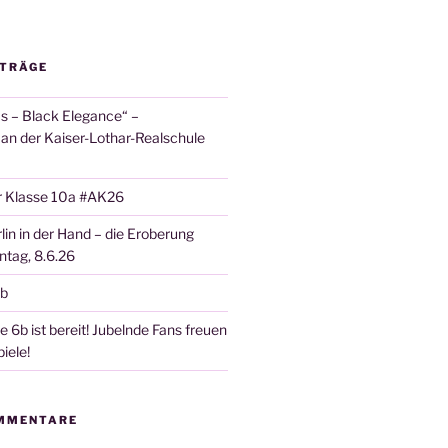
ITRÄGE
 – Black Elegance“ –
 an der Kaiser-Lothar-Realschule
r Klasse 10a #AK26
lin in der Hand – die Eroberung
tag, 8.6.26
6b
 6b ist bereit! Jubelnde Fans freuen
iele!
MMENTARE