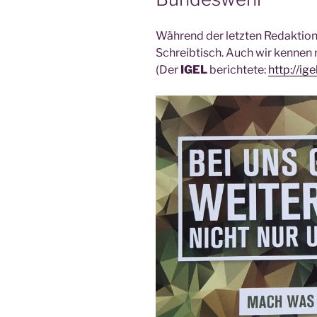
Wäh­rend der letz­ten Redak­ti­ons
Schreib­tisch. Auch wir ken­nen 
(Der
IGEL
berich­te­te:
http://ige