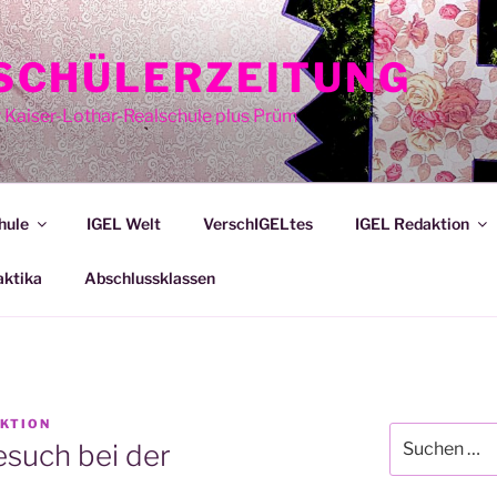
E SCHÜLERZEITUNG
r Kaiser-Lothar-Realschule plus Prüm
hule
IGEL Welt
VerschIGELtes
IGEL Redaktion
aktika
Abschlussklassen
AKTION
Suche
such bei der
nach: