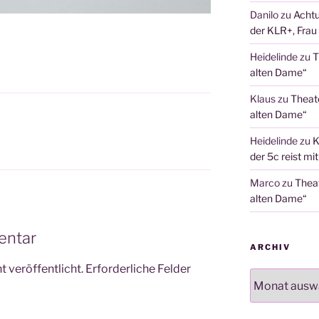
Danilo
zu
Achtu
der KLR+, Frau 
Heidelinde
zu
T
alten Dame“
Klaus
zu
Theat
alten Dame“
Heidelinde
zu
K
der 5c reist mi
Marco
zu
Thea
alten Dame“
entar
ARCHIV
 veröffentlicht.
Erforderliche Felder
Archiv