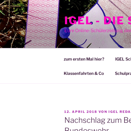
Zum
Inhalt
IGEL - DI
springen
Eure Online-Schülerzeitung de
zum ersten Mal hier?
IGEL Sc
Klassenfahrten & Co
Schulpr
VERÖFFENTLICHT
12. APRIL 2018
VON
IGEL RED
AM
Nachschlag zum Be
Bundeswehr