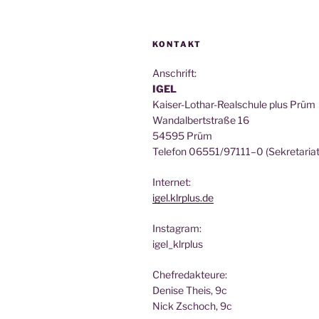
KONTAKT
Anschrift:
IGEL
Kai­ser-Lothar-Real­schu­le plus Prüm
Wan­dal­bert­stra­ße 16
54595 Prüm
Tele­fon 06551/97111–0 (Sekre­ta­ri­at
Inter­net:
igel.klrplus.de
Insta­gram:
igel_klrplus
Chef­re­dak­teu­re:
Deni­se Theis, 9c
Nick Zscho­ch, 9c