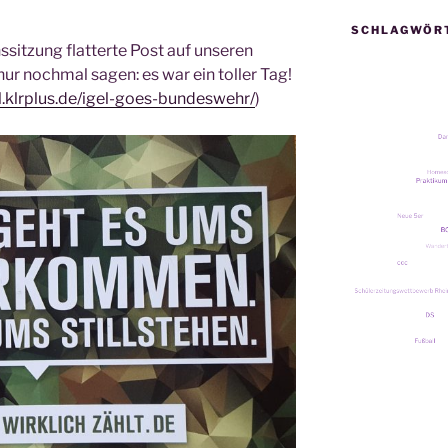
SCHLAGWÖR
­sit­zung flat­ter­te Post auf unse­ren
nur noch­mal sagen: es war ein tol­ler Tag!
l.klrplus.de/
igel-goes-bun­des­wehr
/
‎)