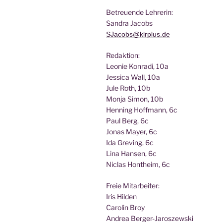
Betreu­en­de Lehrerin:
San­dra Jacobs
SJacobs@klrplus.de
Redak­ti­on:
Leo­nie Kon­ra­di, 10a
Jes­si­ca Wall, 10a
Jule Roth, 10b
Mon­ja Simon, 10b
Hen­ning Hoff­mann, 6c
Paul Berg, 6c
Jonas May­er, 6c
Ida Gre­ving, 6c
Lina Han­sen, 6c
Nic­las Hont­heim, 6c
Freie Mit­ar­bei­ter:
Iris Hilden
Caro­lin Broy
Andrea Berger-Jaroszewski