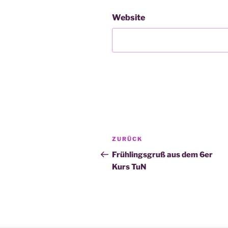
Website
Beitragsnavigation
Vorheriger
ZURÜCK
Beitrag
Frühlingsgruß aus dem 6er
Kurs TuN