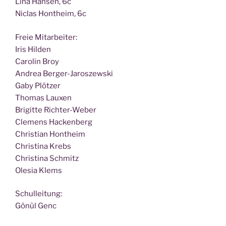
Lina Han­sen, 6c
Nic­las Hont­heim, 6c
Freie Mit­ar­bei­ter:
Iris Hilden
Caro­lin Broy
Andrea Berger-Jaroszewski
Gaby Plötzer
Tho­mas Lauxen
Bri­git­te Richter-Weber
Cle­mens Hackenberg
Chris­ti­an Hontheim
Chris­ti­na Krebs
Chris­ti­na Schmitz
Ole­sia Klems
Schul­lei­tung:
Gönül Genc