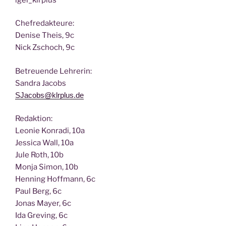
Chef­re­dak­teu­re:
Deni­se Theis, 9c
Nick Zscho­ch, 9c
Betreu­en­de Lehrerin:
San­dra Jacobs
SJacobs@klrplus.de
Redak­ti­on:
Leo­nie Kon­ra­di, 10a
Jes­si­ca Wall, 10a
Jule Roth, 10b
Mon­ja Simon, 10b
Hen­ning Hoff­mann, 6c
Paul Berg, 6c
Jonas May­er, 6c
Ida Gre­ving, 6c