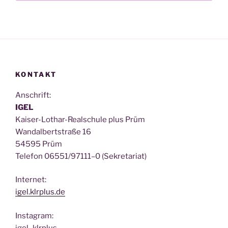
KONTAKT
Anschrift:
IGEL
Kai­ser-Lothar-Real­schu­le plus Prüm
Wan­dal­bert­stra­ße 16
54595 Prüm
Tele­fon 06551/97111–0 (Sekre­ta­ri­at)
Inter­net:
igel.klrplus.de
Insta­gram:
igel_klrplus