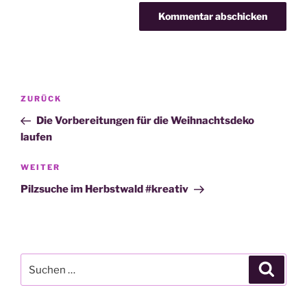
Beitragsnavigation
Vorheriger
ZURÜCK
Beitrag
Die Vorbereitungen für die Weihnachtsdeko
laufen
Nächster
WEITER
Beitrag
Pilzsuche im Herbstwald #kreativ
Suche
Suche
nach: