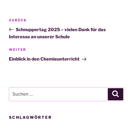
Beitragsnavigation
Vorheriger
ZURÜCK
Beitrag
Schnuppertag 2025 – vielen Dank für das
Interesse an unserer Schule
Nächster
WEITER
Beitrag
Einblick in den Chemieunterricht
Suche
Suche
nach:
SCHLAGWÖRTER