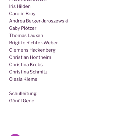
Iris Hilden
Caro­lin Broy
Andrea Berger-Jaroszewski
Gaby Plötzer
Tho­mas Lauxen
Bri­git­te Richter-Weber
Cle­mens Hackenberg
Chris­ti­an Hontheim
Chris­ti­na Krebs
Chris­ti­na Schmitz
Ole­sia Klems
Schul­lei­tung:
Gönül Genc