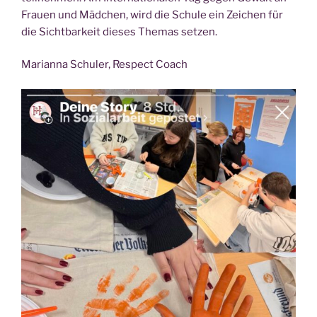
Frau­en und Mäd­chen, wird die Schu­le ein Zei­chen für
die Sicht­bar­keit die­ses The­mas setzen.
Mari­an­na Schul­er, Respect Coach