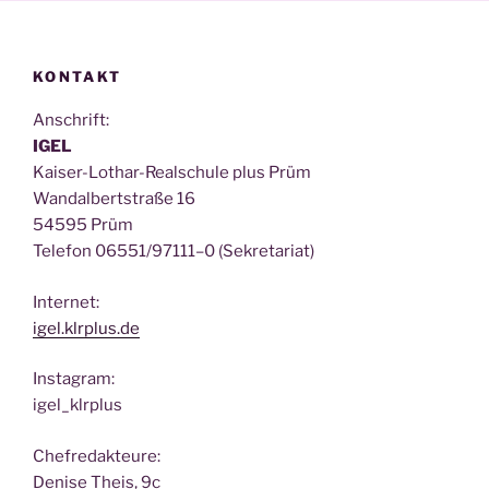
KONTAKT
Anschrift:
IGEL
Kai­ser-Lothar-Real­schu­le plus Prüm
Wan­dal­bert­stra­ße 16
54595 Prüm
Tele­fon 06551/97111–0 (Sekre­ta­ri­at)
Inter­net:
igel.klrplus.de
Insta­gram:
igel_klrplus
Chef­re­dak­teu­re:
Deni­se Theis, 9c