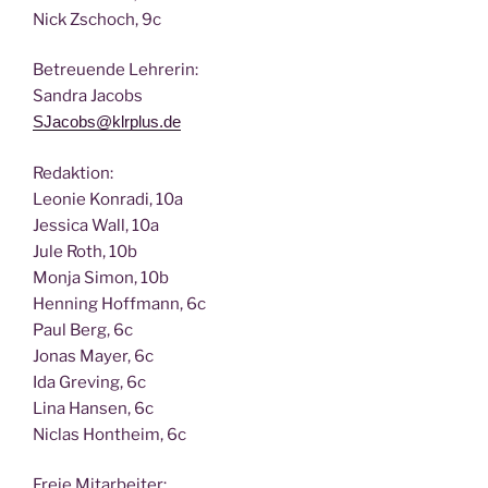
Nick Zscho­ch, 9c
Betreu­en­de Lehrerin:
San­dra Jacobs
SJacobs@klrplus.de
Redak­ti­on:
Leo­nie Kon­ra­di, 10a
Jes­si­ca Wall, 10a
Jule Roth, 10b
Mon­ja Simon, 10b
Hen­ning Hoff­mann, 6c
Paul Berg, 6c
Jonas May­er, 6c
Ida Gre­ving, 6c
Lina Han­sen, 6c
Nic­las Hont­heim, 6c
Freie Mit­ar­bei­ter: