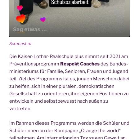
Screen­shot
Die Kai­ser-Lothar-Real­schu­le plus nimmt seit 2021 am
Prä­ven­ti­ons­pro­gramm
Respekt Coa­ches
des Bun­des­
mi­nis­te­ri­ums für Fami­lie, Senio­ren, Frau­en und Jugend
teil. Ziel des Pro­gramms ist es, jun­gen Men­schen dabei
zu hel­fen, sich in einer plu­ra­len, demo­kra­ti­schen
Gesell­schaft zu ori­en­tie­ren, ihre eige­nen Posi­tio­nen zu
ent­wi­ckeln und selbst­be­wusst nach außen zu
vertreten.
Im Rah­men die­ses Pro­gramms wer­den die Schü­ler und
Schü­le­rin­nen an der Kam­pa­gne „Oran­ge the world“
teil­neh­men. Am Inter­na­tio­na­len Tag gegen Gewalt an