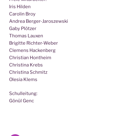
Iris Hilden
Caro­lin Broy
Andrea Berger-Jaroszewski
Gaby Plötzer
Tho­mas Lauxen
Bri­git­te Richter-Weber
Cle­mens Hackenberg
Chris­ti­an Hontheim
Chris­ti­na Krebs
Chris­ti­na Schmitz
Ole­sia Klems
Schul­lei­tung:
Gönül Genc