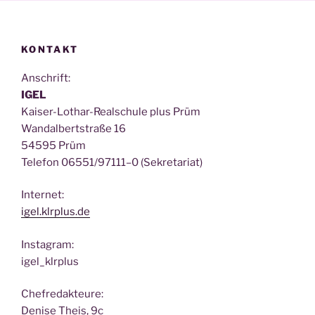
KONTAKT
Anschrift:
IGEL
Kai­ser-Lothar-Real­schu­le plus Prüm
Wan­dal­bert­stra­ße 16
54595 Prüm
Tele­fon 06551/97111–0 (Sekre­ta­ri­at)
Inter­net:
igel.klrplus.de
Insta­gram:
igel_klrplus
Chef­re­dak­teu­re:
Deni­se Theis, 9c