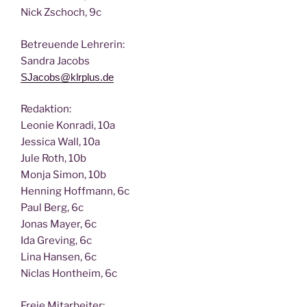
Nick Zscho­ch, 9c
Betreu­en­de Lehrerin:
San­dra Jacobs
SJacobs@klrplus.de
Redak­ti­on:
Leo­nie Kon­ra­di, 10a
Jes­si­ca Wall, 10a
Jule Roth, 10b
Mon­ja Simon, 10b
Hen­ning Hoff­mann, 6c
Paul Berg, 6c
Jonas May­er, 6c
Ida Gre­ving, 6c
Lina Han­sen, 6c
Nic­las Hont­heim, 6c
Freie Mit­ar­bei­ter: