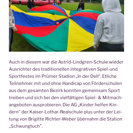
Auch in die­sem war die Astrid-Lind­gren-Schu­le wie­der
Aus­rich­ter des tra­di­tio­nel­len inte­gra­ti­ven Spiel-und
Sport­fes­tes im Prü­mer Sta­di­on „In der Dell“. Etli­che
Teil­neh­mer mit und ohne Han­di­cap von För­der­schu­len
aus dem gesam­ten Bezirk konn­ten gemein­sam Sport
trei­ben und sich bei den viel­fäl­ti­gen Spiel- & Mit­ma­ch­
an­ge­bo­ten aus­pro­bie­ren. Die AG „Kin­der hel­fen Kin­
dern” der Kai­ser-Lothar-Real­schu­le plus unter der Lei­
tung von Bri­git­te Rich­ter-Weber über­nahm die Sta­ti­on
„Schwung­tuch”.