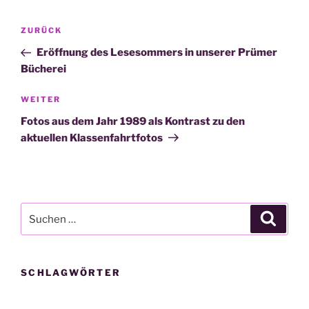
Beitragsnavigation
Vorheriger
ZURÜCK
Beitrag
Eröffnung des Lesesommers in unserer Prümer
Bücherei
Nächster
WEITER
Beitrag
Fotos aus dem Jahr 1989 als Kontrast zu den
aktuellen Klassenfahrtfotos
Suche
Suche
nach:
SCHLAGWÖRTER