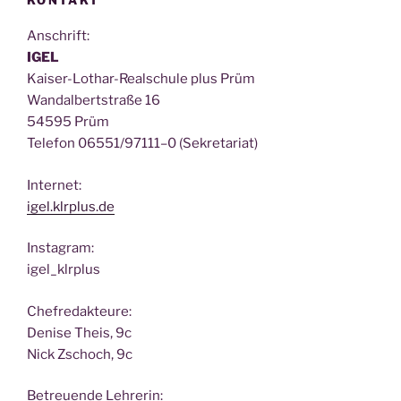
Anschrift:
IGEL
Kai­ser-Lothar-Real­schu­le plus Prüm
Wan­dal­bert­stra­ße 16
54595 Prüm
Tele­fon 06551/97111–0 (Sekre­ta­ri­at)
Inter­net:
igel.klrplus.de
Insta­gram:
igel_klrplus
Chef­re­dak­teu­re:
Deni­se Theis, 9c
Nick Zscho­ch, 9c
Betreu­en­de Lehrerin: