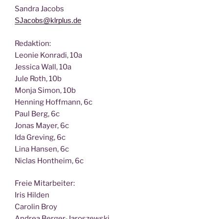
San­dra Jacobs
SJacobs@klrplus.de
Redak­ti­on:
Leo­nie Kon­ra­di, 10a
Jes­si­ca Wall, 10a
Jule Roth, 10b
Mon­ja Simon, 10b
Hen­ning Hoff­mann, 6c
Paul Berg, 6c
Jonas May­er, 6c
Ida Gre­ving, 6c
Lina Han­sen, 6c
Nic­las Hont­heim, 6c
Freie Mit­ar­bei­ter:
Iris Hilden
Caro­lin Broy
Andrea Berger-Jaroszewski