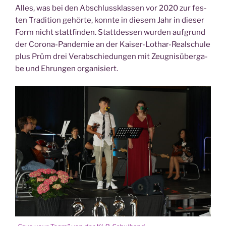
Alles, was bei den Abschluss­klas­sen vor 2020 zur fes­
ten Tra­di­ti­on gehör­te, konn­te in die­sem Jahr in die­ser
Form nicht statt­fin­den. Statt­des­sen wur­den auf­grund
der Coro­na-Pan­de­mie an der Kai­ser-Lothar-Real­schu­le
plus Prüm drei Ver­ab­schie­dun­gen mit Zeug­nis­über­ga­
be und Ehrun­gen organisiert.