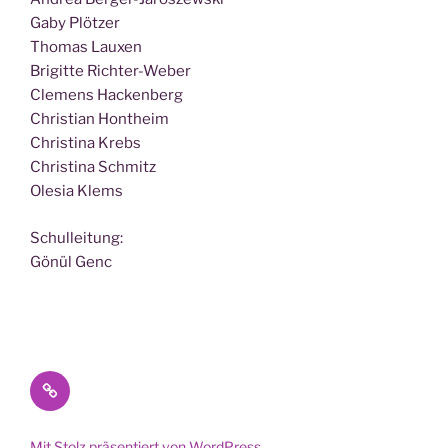
Gaby Plötzer
Tho­mas Lauxen
Bri­git­te Richter-Weber
Cle­mens Hackenberg
Chris­ti­an Hontheim
Chris­ti­na Krebs
Chris­ti­na Schmitz
Ole­sia Klems
Schul­lei­tung:
Gönül Genc
Datenschutz
Mit Stolz präsentiert von WordPress