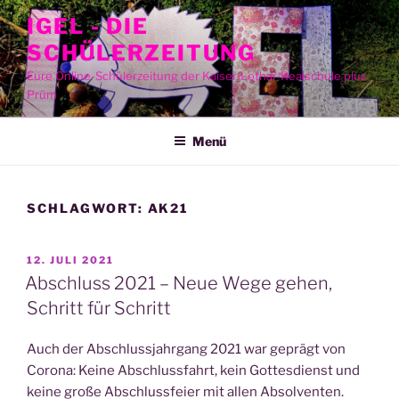
Zum
IGEL - DIE
Inhalt
SCHÜLERZEITUNG
springen
Eure Online-Schülerzeitung der Kaiser-Lothar-Realschule plus
Prüm
Menü
SCHLAGWORT:
AK21
VERÖFFENTLICHT
12. JULI 2021
AM
Abschluss 2021 – Neue Wege gehen,
Schritt für Schritt
Auch der Abschluss­jahr­gang 2021 war geprägt von
Coro­na: Kei­ne Abschluss­fahrt, kein Got­tes­dienst und
kei­ne gro­ße Abschluss­fei­er mit allen Absol­ven­ten.