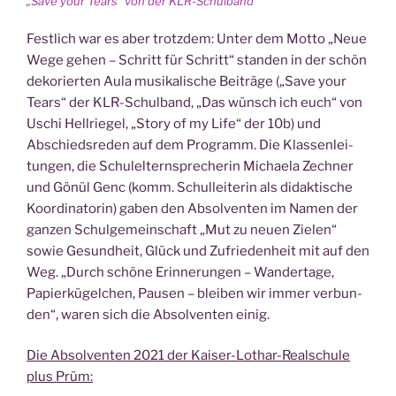
„Save your Tears” von der KLR-Schulband
Fest­lich war es aber trotz­dem: Unter dem Mot­to „Neue
Wege gehen – Schritt für Schritt“ stan­den in der schön
deko­rier­ten Aula musi­ka­li­sche Bei­trä­ge („Save your
Tears“ der KLR-Schul­band, „Das wünsch ich euch“ von
Uschi Hell­rie­gel, „Sto­ry of my Life“ der 10b) und
Abschieds­re­den auf dem Pro­gramm. Die Klas­sen­lei­
tun­gen, die Schul­el­tern­spre­che­rin Michae­la Zech­ner
und Gönül Genc (komm. Schul­lei­te­rin als didak­ti­sche
Koor­di­na­to­rin) gaben den Absol­ven­ten im Namen der
gan­zen Schul­ge­mein­schaft „Mut zu neu­en Zie­len“
sowie Gesund­heit, Glück und Zufrie­den­heit mit auf den
Weg. „Durch schö­ne Erin­ne­run­gen – Wan­der­ta­ge,
Papier­kü­gel­chen, Pau­sen – blei­ben wir immer ver­bun­
den“, waren sich die Absol­ven­ten einig.
Die Absol­ven­ten 2021 der Kai­ser-Lothar-Real­schu­le
plus Prüm: