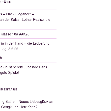
ITRÄGE
 – Black Elegance“ –
 an der Kaiser-Lothar-Realschule
r Klasse 10a #AK26
lin in der Hand – die Eroberung
tag, 8.6.26
6b
e 6b ist bereit! Jubelnde Fans
 gute Spiele!
MMENTARE
ng Satire!!! Neues Liebesglück an
 Gerigk und Herr Keith?