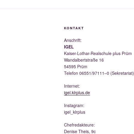
KONTAKT
Anschrift:
IGEL
Kai­ser-Lothar-Real­schu­le plus Prüm
Wan­dal­bert­stra­ße 16
54595 Prüm
Tele­fon 06551/97111–0 (Sekre­ta­ri­at)
Inter­net:
igel.klrplus.de
Insta­gram:
igel_klrplus
Chef­re­dak­teu­re:
Deni­se Theis, 9c