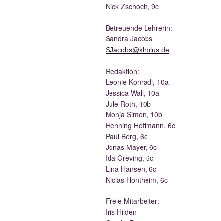
Nick Zscho­ch, 9c
Betreu­en­de Lehrerin:
San­dra Jacobs
SJacobs@klrplus.de
Redak­ti­on:
Leo­nie Kon­ra­di, 10a
Jes­si­ca Wall, 10a
Jule Roth, 10b
Mon­ja Simon, 10b
Hen­ning Hoff­mann, 6c
Paul Berg, 6c
Jonas May­er, 6c
Ida Gre­ving, 6c
Lina Han­sen, 6c
Nic­las Hont­heim, 6c
Freie Mit­ar­bei­ter:
Iris Hilden