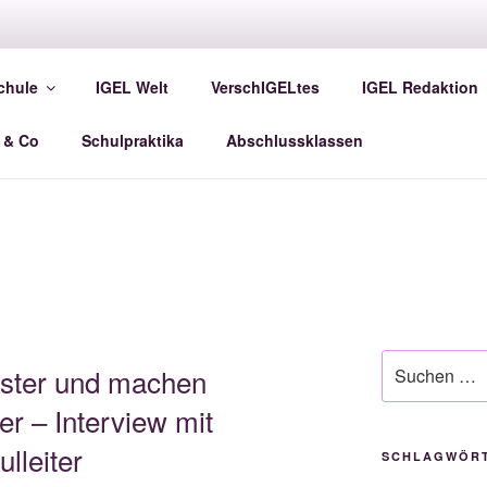
E SCHÜLERZEITUNG
chule
IGEL Welt
VerschIGELtes
IGEL Redaktion
 Kaiser-Lothar-Realschule plus Prüm
 & Co
Schulpraktika
Abschlussklassen
Suche
eister und machen
nach:
r – Interview mit
lleiter
SCHLAGWÖR