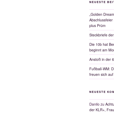
NEUESTE BE
„Golden Dreams
Abschlussfeier
plus Prüm
Steckbriefe de
Die 10b hat Ber
beginnt am Mon
Anstoß in der 
Fußball-WM: Di
freuen sich auf
NEUESTE KO
Danilo
zu
Achtu
der KLR+, Frau