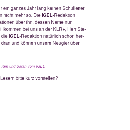
r ein gan­zes Jahr lang kei­nen Schul­lei­ter
un nicht mehr so. Die
IGEL
-Redak­ti­on
ma­tio­nen über ihn, des­sen Name nun
will­kom­men bei uns an der KLR+, Herr Ste­
t die
IGEL
-Redak­ti­on natür­lich schon her­
ie dran und kön­nen unse­re Neu­gier über
mit Kim und Sarah vom IGEL
esern bit­te kurz vor­stel­len?