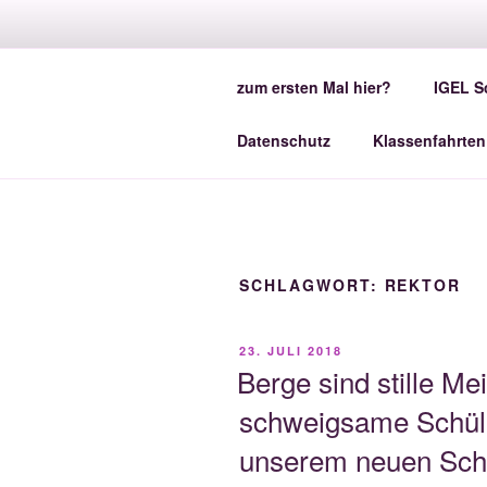
Zum
Inhalt
IGEL - DI
springen
zum ersten Mal hier?
IGEL S
Eure Online-Schülerzeitung der
Datenschutz
Klassenfahrten
SCHLAGWORT:
REKTOR
VERÖFFENTLICHT
23. JULI 2018
AM
Berge sind stille M
schweigsame Schüle
unserem neuen Schu