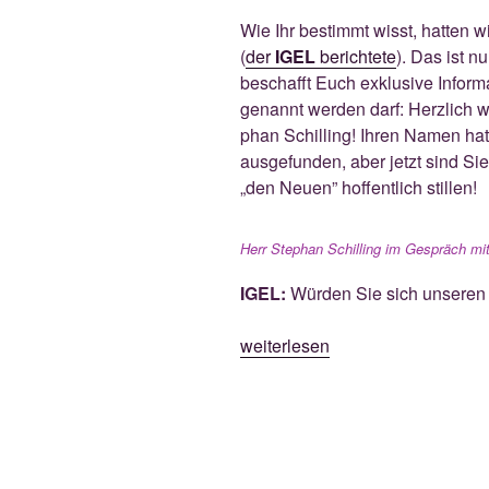
Wie Ihr bestimmt wisst, hat­ten wi
(
der
IGEL
berich­te­te
). Das ist n
beschafft Euch exklu­si­ve Infor­
genannt wer­den darf: Herz­lich 
phan Schil­ling! Ihren Namen ha
aus­ge­fun­den, aber jetzt sind S
„den Neu­en” hof­fent­lich stillen!
Herr Ste­phan Schil­ling im Gespräch 
IGEL:
Wür­den Sie sich unse­ren L
„Ber­
weiterlesen
ge
sind
stil­
le
Meis­