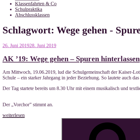
Klassenfahrten & Co
Schulpraktika
Abschlussklassen
Schlagwort:
Wege gehen - Spure
Veröffentlicht
26. Juni 2019
28. Juni 2019
am
AK ’19: Wege gehen – Spuren hinterlassen
Am Mitt­woch, 19.06.2019, lud die Schul­ge­mein­schaft der Kai­ser-Lothar-
Schu­le – ein star­ker Jahr­gang in jeder Bezie­hung. So lau­te­te auch 
Der Tag star­te­te bereits um 8.30 Uhr mit einem musi­ka­lisch und text­lic
Der „Vor­chor” stimmt an.
„AK
weiterlesen
’19:
Suche
Wege
nach:
gehen
–