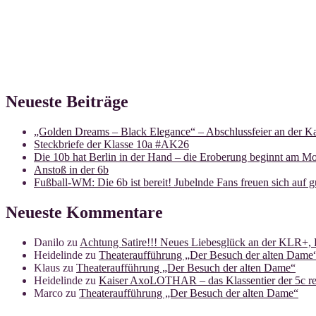
Neueste Beiträge
„Golden Dreams – Black Elegance“ – Abschlussfeier an der Ka
Steckbriefe der Klasse 10a #AK26
Die 10b hat Berlin in der Hand – die Eroberung beginnt am Mo
Anstoß in der 6b
Fußball-WM: Die 6b ist bereit! Jubelnde Fans freuen sich auf g
Neueste Kommentare
Danilo
zu
Achtung Satire!!! Neues Liebesglück an der KLR+, 
Heidelinde
zu
Theateraufführung „Der Besuch der alten Dame
Klaus
zu
Theateraufführung „Der Besuch der alten Dame“
Heidelinde
zu
Kaiser AxoLOTHAR – das Klassentier der 5c rei
Marco
zu
Theateraufführung „Der Besuch der alten Dame“